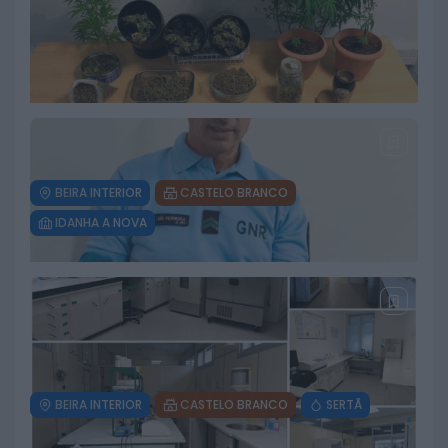
BEIRA INTERIOR
CASTELO BRANCO
IDANHA A NOVA
Dois detidos por tráfico de
estupefacientes em Castelo
Branco
6 DE AGOSTO, 2026
BEIRA INTERIOR
CASTELO BRANCO
SERTÃ
GNR recupera açor ferido no