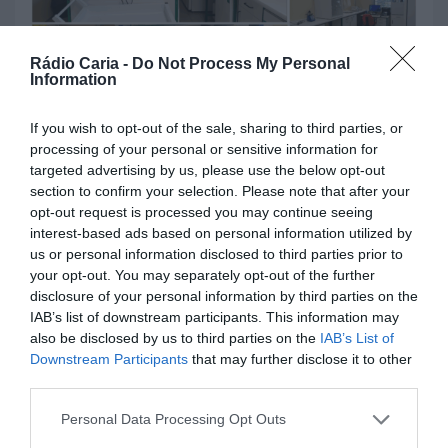
concelho da Sertã
3 DE AGOSTO, 2026
Rádio Caria -
Do Not Process My Personal
Information
BEIRA INTERIOR
BELMONTE
CASTELO BRANCO
If you wish to opt-out of the sale, sharing to third parties, or
COVILHÃ
FUNDÃO
GUARDA
processing of your personal or sensitive information for
Laboratório da ULS da Guarda
targeted advertising by us, please use the below opt-out
section to confirm your selection. Please note that after your
reforça vigilância da qualidade
opt-out request is processed you may continue seeing
das águas na época balnear
interest-based ads based on personal information utilized by
3 DE AGOSTO, 2026
us or personal information disclosed to third parties prior to
your opt-out. You may separately opt-out of the further
disclosure of your personal information by third parties on the
IAB’s list of downstream participants. This information may
BEIRA INTERIOR
CASTELO BRANCO
GUARDA
also be disclosed by us to third parties on the
IAB’s List of
Cônsul honorária de Cabo Verde
Downstream Participants
that may further disclose it to other
reforça cooperação entre Rio de
third parties.
Janeiro e Interior de Portugal
Personal Data Processing Opt Outs
30 DE JULHO, 2026