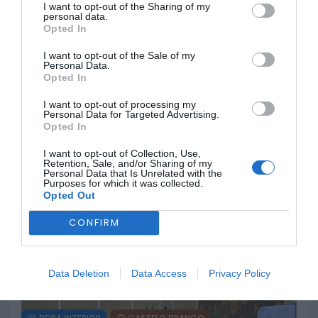
I want to opt-out of the Sharing of my
personal data.
Opted In
CASTELO BRANCO
SERTÃ
I want to opt-out of the Sale of my
Sertã: Época desportiva de
Personal Data.
Natação do CCD termina com
Opted In
cinco atletas nos Campeonatos
I want to opt-out of processing my
Nacionais
Personal Data for Targeted Advertising.
Opted In
28 DE JULHO, 2026
I want to opt-out of Collection, Use,
Retention, Sale, and/or Sharing of my
Personal Data that Is Unrelated with the
Purposes for which it was collected.
BEIRA INTERIOR
CASTELO BRANCO
Opted Out
Casa do Benfica em Castelo
CONFIRM
Branco volta a promover troca de
cromos do FIFA 2026
22 DE JULHO, 2026
Data Deletion
Data Access
Privacy Policy