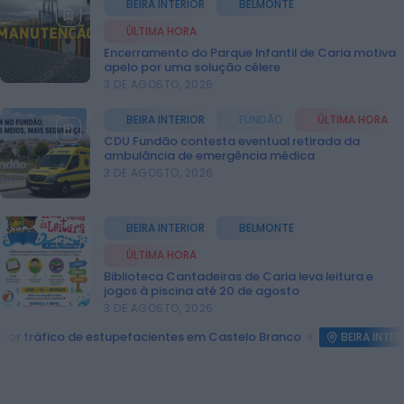
BEIRA INTERIOR
BELMONTE
ÚLTIMA HORA
ÚLTIMA HORA
Encerramento do Parque Infantil de Caria motiva
Vídeo TVC
apelo por uma solução célere
No Fio Da Navalha
3 DE AGOSTO, 2026
HOJE, 0:43
BEIRA INTERIOR
FUNDÃO
ÚLTIMA HORA
CDU Fundão contesta eventual retirada da
Mundial FM
ambulância de emergência médica
Feira de São Mateus bate recorde com
3 DE AGOSTO, 2026
mais de 56 mil visitantes...
ONTEM, 18:27
BEIRA INTERIOR
BELMONTE
Diário Criminal
Megaoperação internacional
ÚLTIMA HORA
desmantela rede de tráfico de pessoas,
Biblioteca Cantadeiras de Caria leva leitura e
droga e armas. Há...
jogos à piscina até 20 de agosto
ONTEM, 18:22
3 DE AGOSTO, 2026
Diário Criminal
tes em Castelo Branco
Covilhã assinala Dia Int
BEIRA INTERIOR
Perseguição em alto mar termina com
recuperação de mais de 421 quilos...
ONTEM, 18:19