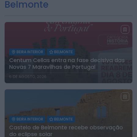
Belmonte
Diário da Bairrada
Exposição “Santo António Militar” leva ao
Museu Militar do Buçaco uma dimensão...
ONTEM, 11:46
Mundial FM
Câmara de Viseu e nova Universidade
Politécnica reforçam cooperação e
traçam estratégia...
BEIRA INTERIOR
BELMONTE
ONTEM, 11:43
Centum Cellas entra na fase decisiva das
Novas 7 Maravilhas de Portugal
6 DE AGOSTO, 2026
BEIRA INTERIOR
BELMONTE
Castelo de Belmonte recebe observação
do eclipse solar