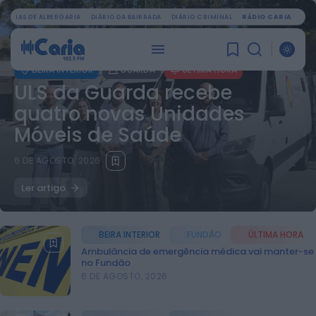
OTÍCIAS DE ALBERGARIA
DIÁRIO DA BAIRRADA
DIÁRIO CRIMINAL
RÁDIO CARIA
BEIRA INTERIOR
GUARDA
ÚLTIMA HORA
ULS da Guarda recebe
quatro novas Unidades
Móveis de Saúde
6 DE AGOSTO, 2026
Ler artigo
BEIRA INTERIOR
FUNDÃO
ÚLTIMA HORA
Ambulância de emergência médica vai manter-se
no Fundão
6 DE AGOSTO, 2026
PROCURAR