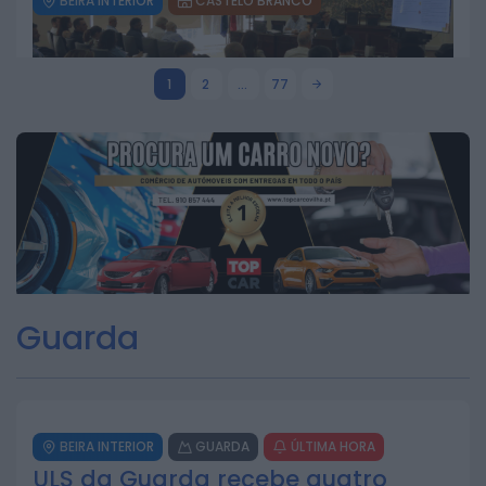
BEIRA INTERIOR
CASTELO BRANCO
GNR de Castelo Branco registou 18
detenções e 29 acidentes numa
semana
1
2
…
77
20 DE JULHO, 2026
BEIRA INTERIOR
CASTELO BRANCO
Beira Baixa aprova programa de
ação para a gestão integrada de
fogos rurais
16 DE JULHO, 2026
Guarda
BEIRA INTERIOR
GUARDA
ÚLTIMA HORA
ULS da Guarda recebe quatro