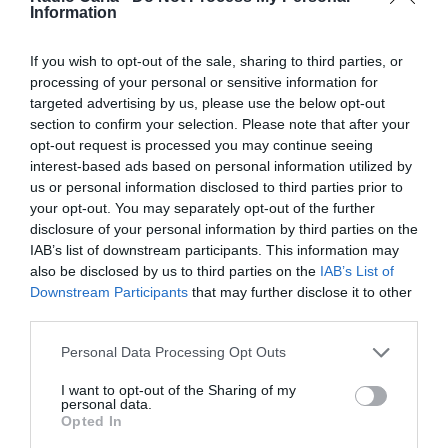
Facebook
Mastodon
Email
Share
Information
If you wish to opt-out of the sale, sharing to third parties, or
processing of your personal or sensitive information for
No próximo dia
8 de dezembro
, às
21h00
, a
Tenda Vila
targeted advertising by us, please use the below opt-out
Madeiro
, localizada no ex-quartel militar de Penamacor,
section to confirm your selection. Please note that after your
será palco de uma noite inesquecível com o espetáculo
opt-out request is processed you may continue seeing
“Uma noite ao som de Michael Bublé”
, protagonizado por
interest-based ads based on personal information utilized by
Rita Guerra como convidada especial.
us or personal information disclosed to third parties prior to
O tributo celebra o aclamado cantor canadiano,
your opt-out. You may separately opt-out of the further
prometendo uma experiência única e envolvente ao som
disclosure of your personal information by third parties on the
de alguns dos maiores sucessos de Michael Bublé.
IAB’s list of downstream participants. This information may
O evento insere-se na programação do
Penamacor Vila
also be disclosed by us to third parties on the
IAB’s List of
Madeiro
, uma celebração que combina música, tradição e
Downstream Participants
that may further disclose it to other
muita animação natalícia.
third parties.
Personal Data Processing Opt Outs
I want to opt-out of the Sharing of my
personal data.
Opted In