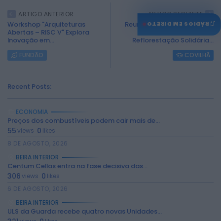
ARTIGO ANTERIOR
ARTIGO SEGUINTE
♫
Workshop "Arquiteturas
Reumatologia da ULS Cova
RÁDIOS EM DIRETO
Abertas – RISC V" Explora
da Beira Promove
Inovação em...
Reflorestação Solidária...
FUNDÃO
COVILHÃ
Recent Posts:
ECONOMIA
Preços dos combustíveis podem cair mais de...
55
0
views
likes
8 DE AGOSTO, 2026
BEIRA INTERIOR
Centum Cellas entra na fase decisiva das...
306
0
views
likes
6 DE AGOSTO, 2026
BEIRA INTERIOR
ULS da Guarda recebe quatro novas Unidades...