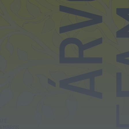
Megaoperação internacional
desmantela rede de tráfico de pessoas,
droga e armas. Há...
ONTEM, 18:22
Diário Criminal
Perseguição em alto mar termina com
recuperação de mais de 421 quilos...
ONTEM, 18:19
Diário Criminal
Acidente com dois mortos leva à
descoberta de milhares de doses de...
ONTEM, 18:13
Notícias de Águeda
Confusão envolve entre 30 e 40 pessoas
na Praia Fluvial de Bolfiar...
ONTEM, 18:09
Mundial FM
Última Hora
Preços dos combustíveis podem cair
mais de 12 cêntimos por litro já...