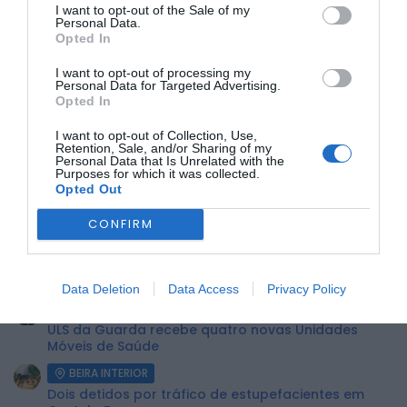
I want to opt-out of the Sale of my
Personal Data.
Consulte o programa completo em:
www.vilamadeiro.pt
Opted In
Não perca esta noite mágica!
I want to opt-out of processing my
Revisão – Beatriz Tavares
Personal Data for Targeted Advertising.
Opted In
ÚLTIMA HORA:
I want to opt-out of Collection, Use,
Retention, Sale, and/or Sharing of my
Personal Data that Is Unrelated with the
Purposes for which it was collected.
ECONOMIA
Opted Out
Preços dos combustíveis podem cair mais de 12
cêntimos por litro já...
CONFIRM
BEIRA INTERIOR
Centum Cellas entra na fase decisiva das Novas 7
Maravilhas de Portugal
Data Deletion
Data Access
Privacy Policy
BEIRA INTERIOR
ULS da Guarda recebe quatro novas Unidades
Móveis de Saúde
BEIRA INTERIOR
Dois detidos por tráfico de estupefacientes em