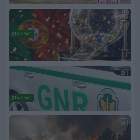
NO PAÍS
Céu pouco nublado e subida das
temperaturas marcam esta
quarta-feira. Dez concelhos em
perigo máximo de incêndio
5 DE AGOSTO, 2026
NO PAÍS
Primeiro prémio do EuroDreams sai
em Portugal e garante 20 mil euros
por mês durante 30 anos
3 DE AGOSTO, 2026