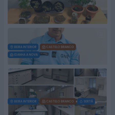
BEIRA INTERIOR
CASTELO BRANCO
IDANHA A NOVA
Dois detidos por tráfico de
estupefacientes em Castelo
Branco
6 DE AGOSTO, 2026
BEIRA INTERIOR
CASTELO BRANCO
SERTÃ
GNR recupera açor ferido no
concelho da Sertã