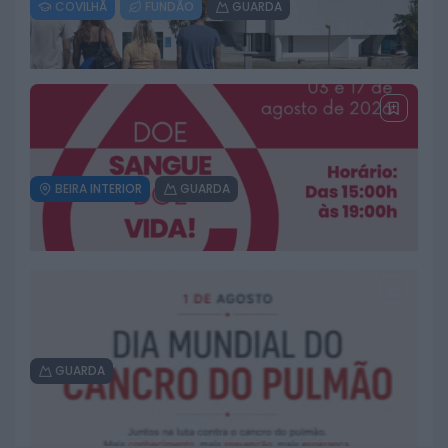
COVILHÃ
FUNDÃO
GUARDA
Laboratório da ULS da Guarda
reforça vigilância da qualidade
das águas na época balnear
3 DE AGOSTO, 2026
BEIRA INTERIOR
GUARDA
Universidade Politécnica da
Guarda resulta de um “percurso
de excelência”
3 DE AGOSTO, 2026
GUARDA
Colheita de sangue regressa ao
Hospital Sousa Martins durante o
mês de agosto