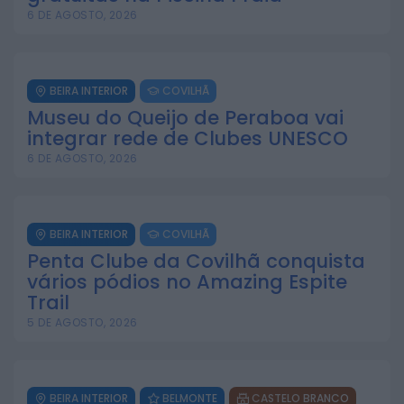
aberta à comunidade
6 DE AGOSTO, 2026
30 DE JULHO, 2026
BEIRA INTERIOR
COVILHÃ
Museu do Queijo de Peraboa vai
integrar rede de Clubes UNESCO
6 DE AGOSTO, 2026
BEIRA INTERIOR
COVILHÃ
Penta Clube da Covilhã conquista
vários pódios no Amazing Espite
Trail
5 DE AGOSTO, 2026
BEIRA INTERIOR
BELMONTE
CASTELO BRANCO