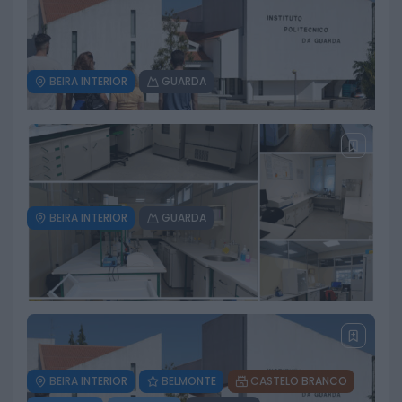
6 DE AGOSTO, 2026
BEIRA INTERIOR
GUARDA
Praia Fluvial de Valhelhas
candidata a Praia Fluvial do Ano
6 DE AGOSTO, 2026
BEIRA INTERIOR
GUARDA
Universidade Politécnica da
Guarda lança três cursos em
Trancoso
3 DE AGOSTO, 2026
BEIRA INTERIOR
BELMONTE
CASTELO BRANCO