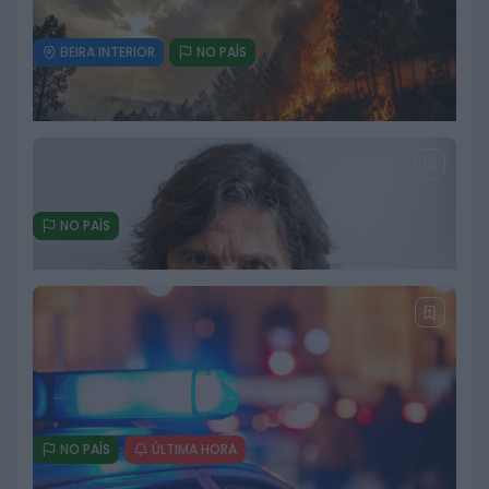
BEIRA INTERIOR
NO PAÍS
GNR intensifica fiscalização da
velocidade até 9 de agosto
3 DE AGOSTO, 2026
NO PAÍS
Mais de 50 concelhos em risco
máximo de incêndio apesar da
descida das temperaturas e do
regresso da chuva
3 DE AGOSTO, 2026
NO PAÍS
ÚLTIMA HORA
Morreu Luís Represas aos 69 anos