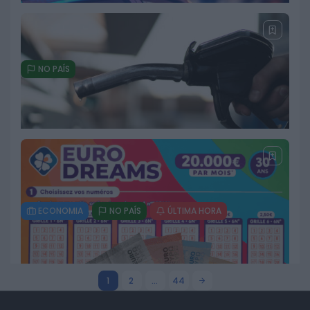
22 DE JULHO, 2026
NO PAÍS
PSP e GNR detêm mais de mil
pessoas numa semana e registam
mais de 11 mil infrações
rodoviárias
18 DE JULHO, 2026
ECONOMIA
NO PAÍS
ÚLTIMA HORA
Combustíveis disparam na
segunda-feira com maior subida
desde março
18 DE JULHO, 2026
1
2
…
44