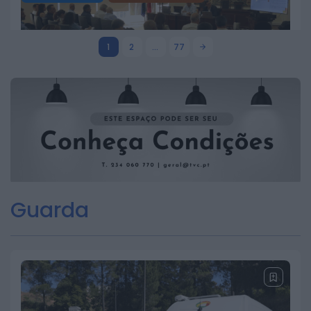
GNR de Castelo Branco registou 18
detenções e 29 acidentes numa
semana
1
2
…
77
20 DE JULHO, 2026
BEIRA INTERIOR
CASTELO BRANCO
Beira Baixa aprova programa de
ação para a gestão integrada de
fogos rurais
16 DE JULHO, 2026
Guarda