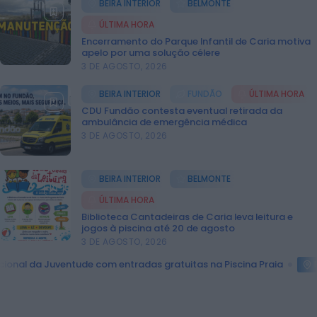
BEIRA INTERIOR
BELMONTE
ÚLTIMA HORA
ÚLTIMA HORA
Notícias de Águeda
Encerramento do Parque Infantil de Caria motiva
OuTonalidades apresenta Bolsa de
apelo por uma solução célere
Grupos para 2027 com 48 projetos
3 DE AGOSTO, 2026
musicais pré-selecionados
HOJE, 0:05
BEIRA INTERIOR
FUNDÃO
ÚLTIMA HORA
CDU Fundão contesta eventual retirada da
Rádio Caria
ambulância de emergência médica
Centum Cellas entra na fase decisiva
3 DE AGOSTO, 2026
das Novas 7 Maravilhas de Portugal
HOJE, 23:24
BEIRA INTERIOR
BELMONTE
Rádio Caria
ÚLTIMA HORA
ULS da Guarda recebe quatro novas
Unidades Móveis de Saúde
Biblioteca Cantadeiras de Caria leva leitura e
HOJE, 23:17
jogos à piscina até 20 de agosto
3 DE AGOSTO, 2026
Rádio Caria
gratuitas na Piscina Praia
Castelo de Belmonte
BEIRA INTERIOR
Dois detidos por tráfico de
estupefacientes em Castelo Branco
HOJE, 23:08