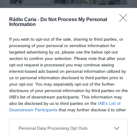
3 DE AGOSTO, 2026
Rádio Caria -
Do Not Process My Personal
Information
BEIRA INTERIOR
BELMONTE
CASTELO BRANCO
If you wish to opt-out of the sale, sharing to third parties, or
COVILHÃ
FUNDÃO
GUARDA
processing of your personal or sensitive information for
Laboratório da ULS da Guarda
targeted advertising by us, please use the below opt-out
reforça vigilância da qualidade
section to confirm your selection. Please note that after your
das águas na época balnear
opt-out request is processed you may continue seeing
interest-based ads based on personal information utilized by
3 DE AGOSTO, 2026
us or personal information disclosed to third parties prior to
your opt-out. You may separately opt-out of the further
disclosure of your personal information by third parties on the
IAB’s list of downstream participants. This information may
BEIRA INTERIOR
CASTELO BRANCO
GUARDA
also be disclosed by us to third parties on the
IAB’s List of
Cônsul honorária de Cabo Verde
Downstream Participants
that may further disclose it to other
reforça cooperação entre Rio de
third parties.
Janeiro e Interior de Portugal
30 DE JULHO, 2026
Personal Data Processing Opt Outs