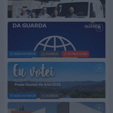
BEIRA INTERIOR
GUARDA
ÚLTIMA HORA
ULS da Guarda recebe quatro
novas Unidades Móveis de Saúde
6 DE AGOSTO, 2026
BEIRA INTERIOR
GUARDA
Câmara da Guarda disponibiliza
novos serviços online