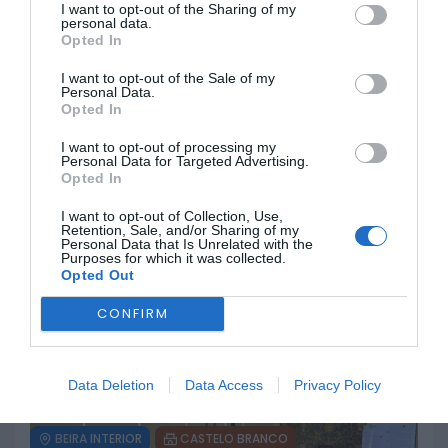
I want to opt-out of the Sharing of my
personal data.
Opted In
CASTELO BRANCO
SERTÃ
Sertã: Época desportiva de
I want to opt-out of the Sale of my
Personal Data.
Natação do CCD termina com
Opted In
cinco atletas nos Campeonatos
Nacionais
I want to opt-out of processing my
Personal Data for Targeted Advertising.
28 DE JULHO, 2026
Opted In
I want to opt-out of Collection, Use,
Retention, Sale, and/or Sharing of my
Personal Data that Is Unrelated with the
BEIRA INTERIOR
CASTELO BRANCO
Purposes for which it was collected.
Opted Out
Casa do Benfica em Castelo
Branco volta a promover troca de
CONFIRM
cromos do FIFA 2026
22 DE JULHO, 2026
Data Deletion
Data Access
Privacy Policy
BEIRA INTERIOR
CASTELO BRANCO