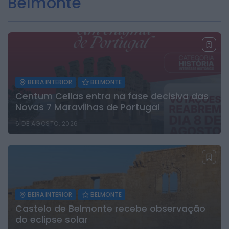
Belmonte
Diário Criminal
PJ detém homem por suspeitas de
tráfico de droga em operação que...
ONTEM, 14:15
Notícias de Águeda
Passagem inferior da Cerâmica do Alto
reabre ao trânsito e marca avanço...
ONTEM, 11:52
BEIRA INTERIOR
BELMONTE
Centum Cellas entra na fase decisiva das
Novas 7 Maravilhas de Portugal
6 DE AGOSTO, 2026
BEIRA INTERIOR
BELMONTE
Castelo de Belmonte recebe observação
do eclipse solar