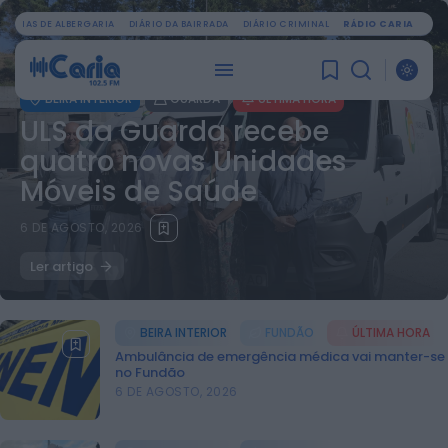
OTÍCIAS DE ALBERGARIA
DIÁRIO DA BAIRRADA
DIÁRIO CRIMINAL
RÁDIO CARIA
BEIRA INTERIOR
GUARDA
ÚLTIMA HORA
ULS da Guarda recebe
quatro novas Unidades
Móveis de Saúde
6 DE AGOSTO, 2026
Ler artigo
BEIRA INTERIOR
FUNDÃO
ÚLTIMA HORA
Ambulância de emergência médica vai manter-se
no Fundão
6 DE AGOSTO, 2026
PROCURAR