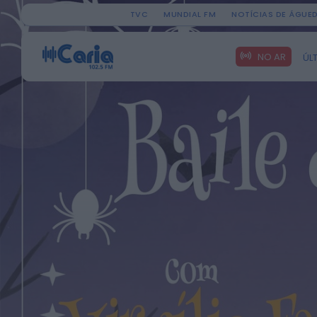
TVC
MUNDIAL FM
NOTÍCIAS DE ÁGUE
Search
NO AR
ÚL
for: