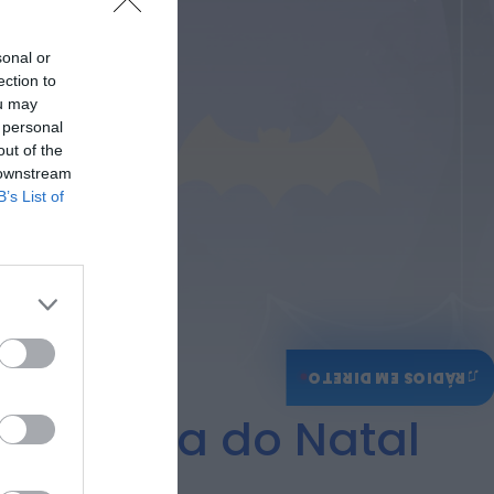
HOJE, 9:11
sonal or
Rádio Caria
Museu do Queijo de
ection to
Peraboa vai integrar
ou may
rede de Clubes UNESCO
 personal
HOJE, 7:01
out of the
 downstream
B’s List of
♫
RÁDIOS EM DIRETO
 na Magia do Natal