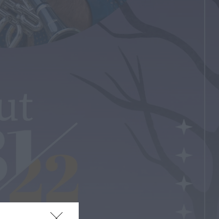
Notícias de Águeda
AD Valonguense
analisa entrada na
Liga SABSEG após
convite da Associação
de...
HOJE, 11:15
Notícias de Águeda
União de Freguesias de
Travassô e Óis da
Ribeira apela à
regularização...
HOJE, 10:39
Rádio Caria
Praia Fluvial de
Valhelhas candidata a
Praia Fluvial do Ano
HOJE, 9:17
Rádio Caria
Pêro Viseu volta a levar
a festa para a rua de
14...