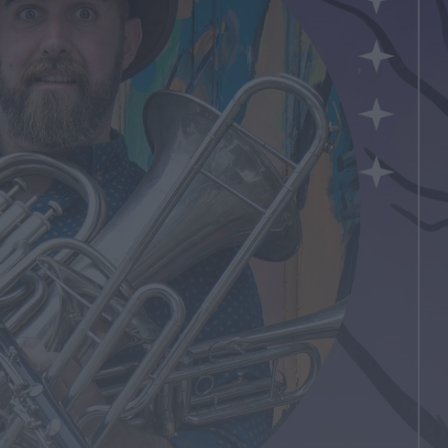
violação e violência
doméstica
HOJE, 14:17
Diário Criminal
PJ detém homem por
suspeitas de tráfico de
droga em operação
que...
HOJE, 14:15
Notícias de Águeda
Passagem inferior da
Cerâmica do Alto
reabre ao trânsito e
marca avanço...
HOJE, 11:52
Vídeo TVC
Passagem inferior da
Cerâmica do Alto
reabre ao trânsito uma
das maiores...
HOJE, 11:50