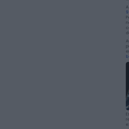
A
9
P
n
c
d
A
p
e
b
E
r
e