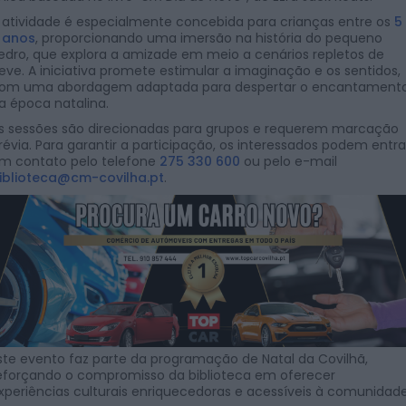
 atividade é especialmente concebida para crianças entre os
5
 anos
, proporcionando uma imersão na história do pequeno
edro, que explora a amizade em meio a cenários repletos de
eve. A iniciativa promete estimular a imaginação e os sentidos,
om uma abordagem adaptada para despertar o encantament
a época natalina.
s sessões são direcionadas para grupos e requerem marcação
révia. Para garantir a participação, os interessados podem entra
m contato pelo telefone
275 330 600
ou pelo e-mail
iblioteca@cm-covilha.pt
.
ste evento faz parte da programação de Natal da Covilhã,
eforçando o compromisso da biblioteca em oferecer
xperiências culturais enriquecedoras e acessíveis à comunidade