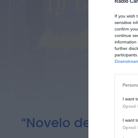
Rádio Car
If you wish 
sensitive in
confirm you
continue se
information 
further disc
participants
Downstream 
Persona
I want t
Opted 
“Novelo de Histór
I want t
Opted 