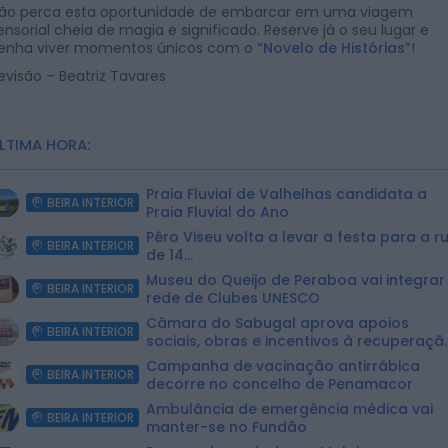
ão perca esta oportunidade de embarcar em uma viagem
ensorial cheia de magia e significado. Reserve já o seu lugar e
enha viver momentos únicos com o
“Novelo de Histórias”
!
evisão – Beatriz Tavares
LTIMA HORA:
Praia Fluvial de Valhelhas candidata a
BEIRA INTERIOR
Praia Fluvial do Ano
Pêro Viseu volta a levar a festa para a r
BEIRA INTERIOR
de 14...
Museu do Queijo de Peraboa vai integrar
BEIRA INTERIOR
rede de Clubes UNESCO
Câmara do Sabugal aprova apoios
BEIRA INTERIOR
sociais, obras e incentivos à recuperaçã
do...
Campanha de vacinação antirrábica
BEIRA INTERIOR
decorre no concelho de Penamacor
Ambulância de emergência médica vai
BEIRA INTERIOR
manter-se no Fundão