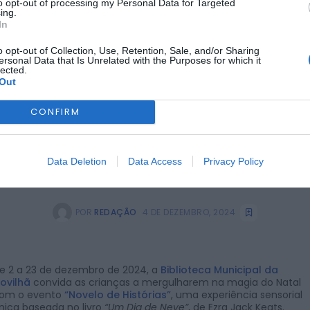
to opt-out of processing my Personal Data for Targeted
ing.
In
o opt-out of Collection, Use, Retention, Sale, and/or Sharing
ersonal Data that Is Unrelated with the Purposes for which it
lected.
Out
CONFIRM
Data Deletion
Data Access
Privacy Policy
POR
REDAÇÃO
4 DE DEZEMBRO, 2024
e 2 a 23 de dezembro de 2024, a
Biblioteca Municipal da
ovilhã
convida as crianças a mergulharem na magia do Natal
om o evento
“Novelo de Histórias”
, uma experiência sensorial
nica baseada no livro
“Um Dia de Neve”
, de Ezra Jack Keats.