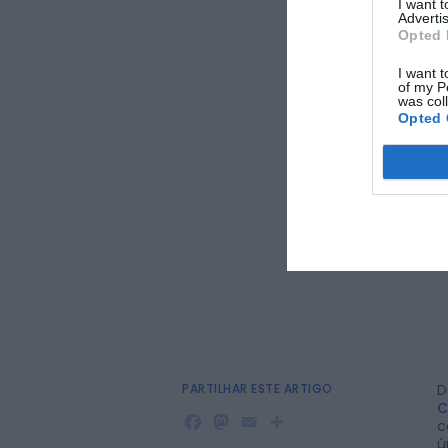
I want 
Advertis
Opted 
I want t
of my P
was col
Opted 
PARTILHAR ESTE ARTIGO
D
C
Facebook
Mastodon
Email
Share
c
ú