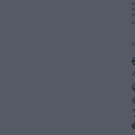
N
s
v
R
Ú