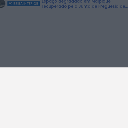
Espaço degradado em Malpique
BEIRA INTERIOR
recuperado pela Junta de Freguesia de
Caria
m Covilhã promove bem-
Biblioteca Municip
Oficin
O