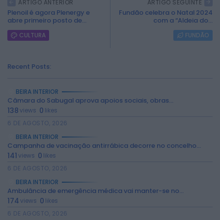
ARTIGO ANTERIOR
ARTIGO SEGUINTE
Plenoil é agora Plenergy e
Fundão celebra o Natal 2024
abre primeiro posto de...
com a “Aldeia do...
CULTURA
FUNDÃO
Recent Posts:
BEIRA INTERIOR
Câmara do Sabugal aprova apoios sociais, obras...
138
0
views
likes
6 DE AGOSTO, 2026
BEIRA INTERIOR
Campanha de vacinação antirrábica decorre no concelho...
141
0
views
likes
6 DE AGOSTO, 2026
BEIRA INTERIOR
2026 Rádio Caria. Todos os direitos
Ambulância de emergência médica vai manter-se no...
reservados.
174
0
views
likes
6 DE AGOSTO, 2026