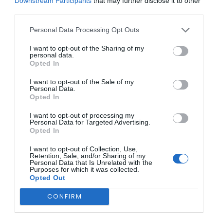
Downstream Participants
that may further disclose it to other
Alocação de Recursos
: Garantir que os municípios
third parties.
dispõem de meios adequados para responder às
necessidades das crianças, com base em objetivos
Personal Data Processing Opt Outs
concretos.
Participação Infantil
: Fomentar a inclusão das crianças na
I want to opt-out of the Sharing of my
tomada de decisões ao nível local, de forma significativa e
personal data.
representativa.
Opted In
Colaboração entre Municípios
: Fortalecer a troca de
conhecimentos, recursos e boas práticas dentro da rede.
I want to opt-out of the Sale of my
No final do encontro, os participantes foram convidados a
Personal Data.
partilhar sonhos e ideias sob o mote “A cidade que
Opted In
sonhamos construir”.
I want to opt-out of processing my
Personal Data for Targeted Advertising.
Opted In
I want to opt-out of Collection, Use,
Retention, Sale, and/or Sharing of my
Personal Data that Is Unrelated with the
Purposes for which it was collected.
Opted Out
A Rede de Cidades Amigas das Crianças, que conta
CONFIRM
atualmente com 33 municípios, reafirmou o seu
compromisso em ser uma referência na defesa e