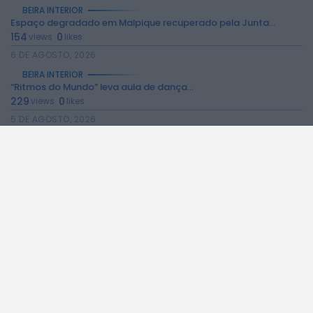
BEIRA INTERIOR
Espaço degradado em Malpique recuperado pela Junta...
154
0
views
likes
6 DE AGOSTO, 2026
BEIRA INTERIOR
“Ritmos do Mundo” leva aula de dança...
229
0
views
likes
5 DE AGOSTO, 2026
BEIRA INTERIOR
Manteigas celebra Juventude e Comunidades na Relva...
206
0
views
likes
5 DE AGOSTO, 2026
NO PAÍS
Céu pouco nublado e subida das temperaturas...
54
0
views
likes
5 DE AGOSTO, 2026
BEIRA INTERIOR
Penta Clube da Covilhã conquista vários pódios...
289
0
views
likes
5 DE AGOSTO, 2026