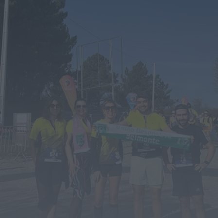
Rádio Caria
Ambulância de emergência médica vai
manter-se no Fundão
HOJE, 0:08
Rádio Caria
Espaço degradado em Malpique
recuperado pela Junta de Freguesia de
Caria
HOJE, 0:01
Notícias de Águeda
Reunião da Câmara Municipal de Águeda
debate obras, mobilidade, urbanismo e
apoios...
HOJE, 23:48
Notícias de Águeda
Coro da Cruz Vermelha de Águeda
celebra 20 anos com concerto especial...
ONTEM, 18:32
Notícias de Águeda
Festival DROP regressa ao Parque de