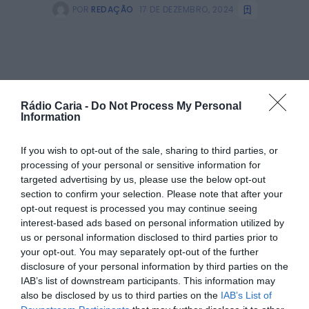
POR
REDAÇÃO
17 DE DEZEMBRO, 2024
PARTILHAR ESTE ARTIGO
Rádio Caria -
Do Not Process My Personal
Information
Facebook
Mastodon
Email
Share
If you wish to opt-out of the sale, sharing to third parties, or
processing of your personal or sensitive information for
targeted advertising by us, please use the below opt-out
O município do Fundão esteve presente no encontro anual
section to confirm your selection. Please note that after your
da Rede de Cidades Amigas das Crianças da UNICEF, que
teve lugar em Pombal. Este evento serviu como um
opt-out request is processed you may continue seeing
momento de balanço das atividades realizadas em 2024 e
interest-based ads based on personal information utilized by
de debate sobre o futuro das políticas municipais voltadas
us or personal information disclosed to third parties prior to
para a infância.
your opt-out. You may separately opt-out of the further
Entre as temáticas discutidas destacaram-se:
disclosure of your personal information by third parties on the
IAB’s list of downstream participants. This information may
Reforço dos Mecanismos de Coordenação
: Como
integrar e tornar mais eficazes as políticas municipais
also be disclosed by us to third parties on the
IAB’s List of
direcionadas à infância.