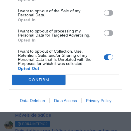
I want to opt-out of the Sale of my
Personal Data.
Opted In
A iniciativa, integrada no Mercado de Natal, é
aberta ao
público
e promete ser uma experiência única para todos
I want to opt-out of processing my
os amantes da gastronomia e dos produtos tradicionais
Personal Data for Targeted Advertising.
portugueses.
Opted In
Venha celebrar os sabores do Fundão e descobrir a
versatilidade do azeite nesta tarde especial!
I want to opt-out of Collection, Use,
Retention, Sale, and/or Sharing of my
Personal Data that Is Unrelated with the
Purposes for which it was collected.
ÚLTIMA HORA:
Opted Out
CONFIRM
BEIRA INTERIOR
Centum Cellas entra na fase decisiva das Novas 7
Maravilhas de Portugal
Data Deletion
Data Access
Privacy Policy
BEIRA INTERIOR
ULS da Guarda recebe quatro novas Unidades
Móveis de Saúde
BEIRA INTERIOR
Dois detidos por tráfico de estupefacientes em