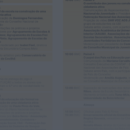
É oficial: AD Valonguense vai disputar a
Liga SABSEG na época 2026/27
HOJE, 18:09
Notícias de Águeda
Nasce a Associação Atlética de Águeda
para relançar o andebol masculino no...
HOJE, 8:05
Notícias de Águeda
Mulher detida em Santa Maria da Feira
por violência doméstica contra duas...
HOJE, 8:01
Rádio Caria
Centum Cellas entra na fase decisiva
das Novas 7 Maravilhas de Portugal
HOJE, 23:24
Rádio Caria
ULS da Guarda recebe quatro novas
Unidades Móveis de Saúde