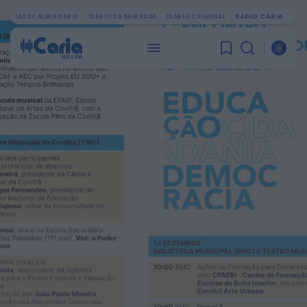
OTÍCIAS DE ALBERGARIA
DIÁRIO DA BAIRRADA
DIÁRIO CRIMINAL
RÁDIO CARIA
PROCURAR
ÚLTIMA HORA
Notícias de Águeda
Centenas de pessoas marcam arranque
do Festival “Do Mar à Terra” em...
HOJE, 21:15
Notícias de Águeda
Paulo Lino volta a conquistar o mundo:
judoca da CERCIAG sagra-se
Campeão...
HOJE, 19:31
Notícias de Águeda