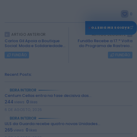
0
♫
RÁDIOS EM DIRETO
ARTIGO ANTERIOR
ARTIGO SEGUINTE
Carlos Gil Apoia a Boutique
Fundão Recebe a 17.ª Volta
Social: Moda e Solidariedade...
do Programa de Rastreio...
FUNDÃO
FUNDÃO
Recent Posts:
BEIRA INTERIOR
Centum Cellas entra na fase decisiva das...
244
0
views
likes
6 DE AGOSTO, 2026
BEIRA INTERIOR
ULS da Guarda recebe quatro novas Unidades...
265
0
views
likes