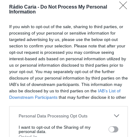
Rádio Caria -
Do Not Process My Personal
PARTILHAR ESTE ARTIGO
Information
Facebook
Mastodon
Email
Share
If you wish to opt-out of the sale, sharing to third parties, or
processing of your personal or sensitive information for
targeted advertising by us, please use the below opt-out
No próximo dia
20 de dezembro de 2024
, sexta-feira, o
section to confirm your selection. Please note that after your
sabor e a tradição juntam-se na Praça do Município do
opt-out request is processed you may continue seeing
Fundão, numa iniciativa dedicada aos azeites da região.
interest-based ads based on personal information utilized by
Entre as 15h00 e as 19h00, irá decorrer uma
Degustação
us or personal information disclosed to third parties prior to
de Azeites
, proporcionando ao público a oportunidade de
your opt-out. You may separately opt-out of the further
experimentar e conhecer melhor este produto de
disclosure of your personal information by third parties on the
excelência local.
IAB’s list of downstream participants. This information may
Para enriquecer ainda mais o evento, o
Chef Daniel Lopes
also be disclosed by us to third parties on the
IAB’s List of
realizará um
Live Cooking
, onde irá demonstrar como
Downstream Participants
that may further disclose it to other
utilizar os azeites da região em receitas criativas e
third parties.
deliciosas.
Personal Data Processing Opt Outs
I want to opt-out of the Sharing of my
personal data.
Opted In