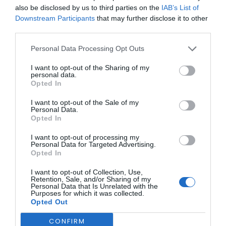
Câmara Municipal, Vítor Proença, membros do executivo
also be disclosed by us to third parties on the
IAB’s List of
municipal, técnicos da Autoridade Nacional de Emergência
Downstream Participants
that may further disclose it to other
e Proteção Civil (ANEPC), do Serviço Municipal de Proteção
third parties.
Civil, além dos Presidentes das Juntas de Freguesia.
Os programas “Aldeia Segura” e “Pessoas Seguras” foram
Personal Data Processing Opt Outs
criados pela Resolução do Conselho de Ministros nº 157-
A/2017, com o intuito de introduzir uma reforma sistémica
I want to opt-out of the Sharing of my
na prevenção e combate aos incêndios florestais,
personal data.
abrangendo também outras áreas da proteção e socorro.
Opted In
O “Aldeia Segura” foca-se na proteção de aglomerados
populacionais e na criação de zonas de refúgio, com
I want to opt-out of the Sale of my
medidas estruturais para a proteção de pessoas, bens e
Personal Data.
Opted In
infraestruturas na interface urbano-florestal. Já o “Pessoas
Seguras” tem como objetivo promover ações de
sensibilização sobre comportamentos de risco, medidas de
I want to opt-out of processing my
Personal Data for Targeted Advertising.
autoproteção e a realização de simulacros de planos de
Opted In
evacuação em colaboração com as autarquias locais.
I want to opt-out of Collection, Use,
Retention, Sale, and/or Sharing of my
Personal Data that Is Unrelated with the
Purposes for which it was collected.
Opted Out
CONFIRM