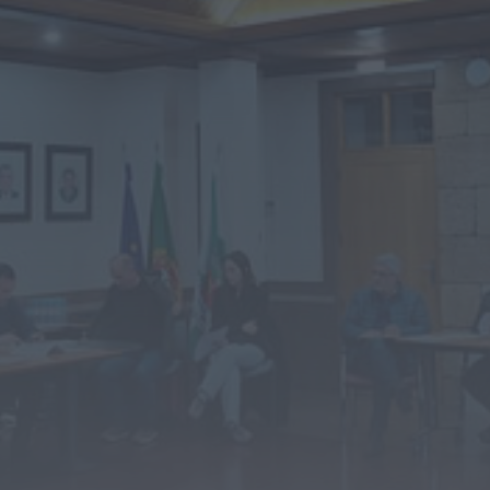
OuTonalidades apresenta Bolsa de
Grupos para 2027 com 48 projetos
musicais pré-selecionados
HOJE, 0:05
Rádio Caria
Centum Cellas entra na fase decisiva
das Novas 7 Maravilhas de Portugal
HOJE, 23:24
Rádio Caria
ULS da Guarda recebe quatro novas
Unidades Móveis de Saúde
HOJE, 23:17
Rádio Caria
Dois detidos por tráfico de
estupefacientes em Castelo Branco
HOJE, 23:08
Rádio Caria
Covilhã assinala Dia Internacional da
Juventude com entradas gratuitas na