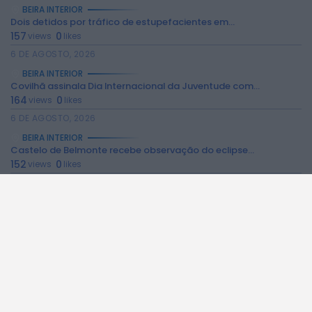
2026 Rádio Caria. Todos os direitos
BEIRA INTERIOR
reservados.
Dois detidos por tráfico de estupefacientes em...
157
0
views
likes
6 DE AGOSTO, 2026
BEIRA INTERIOR
Covilhã assinala Dia Internacional da Juventude com...
164
0
views
likes
6 DE AGOSTO, 2026
BEIRA INTERIOR
Castelo de Belmonte recebe observação do eclipse...
152
0
views
likes
6 DE AGOSTO, 2026
BEIRA INTERIOR
Câmara da Guarda disponibiliza novos serviços online
160
0
views
likes
6 DE AGOSTO, 2026
BEIRA INTERIOR
Observações astronómicas em Penamacor a 12 de...
125
0
views
likes
6 DE AGOSTO, 2026