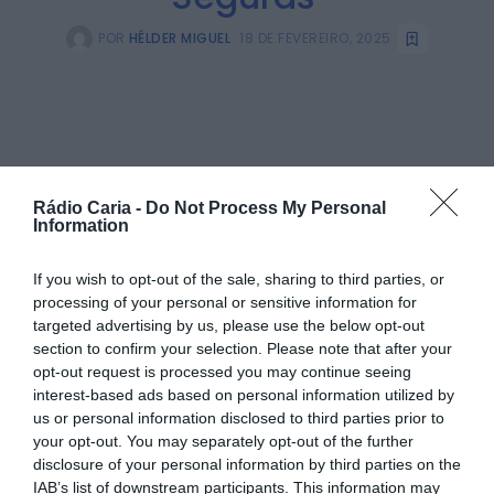
POR
HÉLDER MIGUEL
18 DE FEVEREIRO, 2025
PARTILHAR ESTE ARTIGO
Rádio Caria -
Do Not Process My Personal
Facebook
Mastodon
Email
Share
Information
If you wish to opt-out of the sale, sharing to third parties, or
processing of your personal or sensitive information for
No passado dia 12 de fevereiro, o Salão Nobre dos Paços do
targeted advertising by us, please use the below opt-out
Concelho recebeu uma importante sessão de entrega de
section to confirm your selection. Please note that after your
equipamentos de apoio às freguesias do concelho, no
opt-out request is processed you may continue seeing
âmbito dos programas “Aldeia Segura” e “Pessoas Seguras”.
Durante o evento, foram entregues focos e malas de
interest-based ads based on personal information utilized by
primeiros socorros para os refúgios coletivos, com o
us or personal information disclosed to third parties prior to
objetivo de reforçar as condições de segurança em caso
your opt-out. You may separately opt-out of the further
de emergência.
disclosure of your personal information by third parties on the
A cerimónia contou com a presença do Presidente da
IAB’s list of downstream participants. This information may