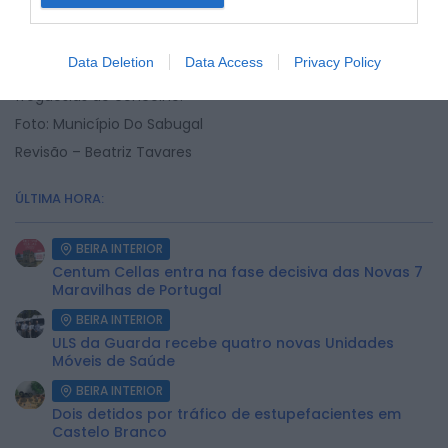
A entrega dos equipamentos representa um passo
importante para garantir a segurança da população e
Data Deletion
Data Access
Privacy Policy
reforçar a capacidade de resposta a emergências nas
freguesias do concelho.
Foto: Município Do Sabugal
Revisão – Beatriz Tavares
ÚLTIMA HORA:
BEIRA INTERIOR
Centum Cellas entra na fase decisiva das Novas 7
Maravilhas de Portugal
BEIRA INTERIOR
ULS da Guarda recebe quatro novas Unidades
Móveis de Saúde
BEIRA INTERIOR
Dois detidos por tráfico de estupefacientes em
Castelo Branco