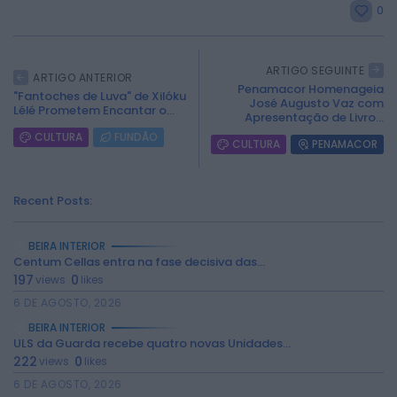
0
ARTIGO SEGUINTE
ARTIGO ANTERIOR
Penamacor Homenageia
"Fantoches de Luva" de Xilóku
José Augusto Vaz com
Lélé Prometem Encantar o...
Apresentação de Livro...
CULTURA
FUNDÃO
CULTURA
PENAMACOR
Recent Posts:
BEIRA INTERIOR
Centum Cellas entra na fase decisiva das...
197
0
views
likes
6 DE AGOSTO, 2026
BEIRA INTERIOR
ULS da Guarda recebe quatro novas Unidades...
222
0
views
likes
6 DE AGOSTO, 2026