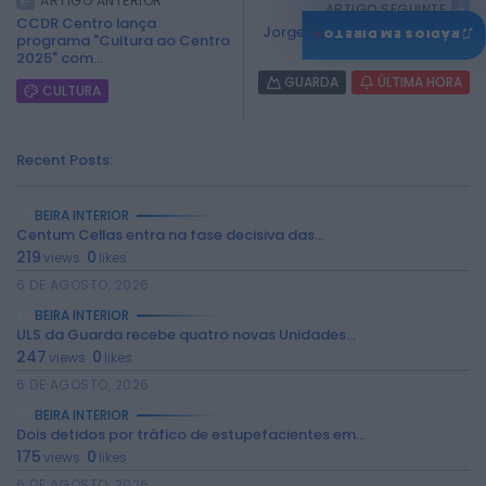
ARTIGO ANTERIOR
ARTIGO SEGUINTE
CCDR Centro lança
♫
Jorge Ferreira é a escolha do
RÁDIOS EM DIRETO
programa "Cultura ao Centro
PSD para conquistar...
2025" com...
GUARDA
ÚLTIMA HORA
CULTURA
Recent Posts:
BEIRA INTERIOR
Centum Cellas entra na fase decisiva das...
219
0
views
likes
6 DE AGOSTO, 2026
BEIRA INTERIOR
ULS da Guarda recebe quatro novas Unidades...
247
0
views
likes
6 DE AGOSTO, 2026
BEIRA INTERIOR
Dois detidos por tráfico de estupefacientes em...
175
0
views
likes
6 DE AGOSTO, 2026