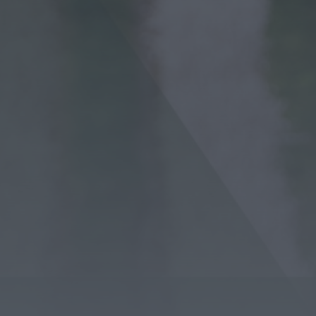
OuTonalidades apresenta Bolsa de
Grupos para 2027 com 48 projetos
musicais pré-selecionados
HOJE, 0:05
Rádio Caria
Centum Cellas entra na fase decisiva
das Novas 7 Maravilhas de Portugal
HOJE, 23:24
Rádio Caria
ULS da Guarda recebe quatro novas
Unidades Móveis de Saúde
HOJE, 23:17
Rádio Caria
Dois detidos por tráfico de
estupefacientes em Castelo Branco
HOJE, 23:08
Rádio Caria
Covilhã assinala Dia Internacional da
Juventude com entradas gratuitas na