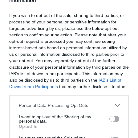
Information
PARTILHAR ESTE ARTIGO
Facebook
Mastodon
Email
Share
If you wish to opt-out of the sale, sharing to third parties, or
processing of your personal or sensitive information for
targeted advertising by us, please use the below opt-out
section to confirm your selection. Please note that after your
A Junta de Freguesia da Capinha e a
Gardunha Viva –
opt-out request is processed you may continue seeing
Associação de Montanhismo do Fundão
organizam, no
interest-based ads based on personal information utilized by
próximo dia
9 de março
, o
Percurso Pedestre das
us or personal information disclosed to third parties prior to
Amendoeiras em Flor
. O evento terá início às
9h00
, no
your opt-out. You may separately opt-out of the further
Largo da Igreja, na Capinha
, e proporcionará aos
participantes a oportunidade de desfrutar da beleza das
disclosure of your personal information by third parties on the
amendoeiras em flor no concelho do
Fundão
.
IAB’s list of downstream participants. This information may
also be disclosed by us to third parties on the
IAB’s List of
Downstream Participants
that may further disclose it to other
third parties.
Personal Data Processing Opt Outs
I want to opt-out of the Sharing of my
personal data.
Opted In
Os interessados podem obter mais informações através