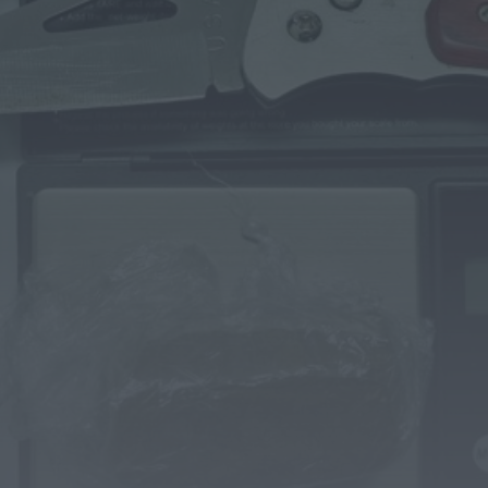
Paróquias de Lamas, Trofa e Segadães
divulgam celebrações religiosas para a
semana...
HOJE, 10:31
Notícias de Águeda
Viagem Medieval fecha 30.ª edição com
balanço de “sucesso absoluto” em
Santa...
HOJE, 0:55
Mundial FM
Adolescente de 16 anos alvo de alegados
abusos durante sessão de cinema...
HOJE, 0:46
Mundial FM
Última Hora
Volta a Portugal chega hoje a Águeda
com camisola amarela em jogo...
HOJE, 0:42
Também em:
Notícias de Águeda • Notícias de
Anadia • Diário da Bairrada
+1 mais
Mundial FM
António José Seguro homenageia