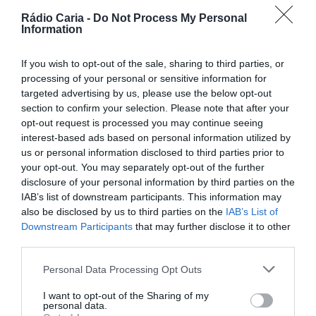
PARTILHAR ESTE ARTIGO
Rádio Caria -
Do Not Process My Personal
Facebook
Mastodon
Email
Share
Information
If you wish to opt-out of the sale, sharing to third parties, or
processing of your personal or sensitive information for
O Comando Territorial de Castelo Branco, através do
targeted advertising by us, please use the below opt-out
Núcleo de Investigação Criminal (NIC) da Sertã, no dia 10
de março, deteve um homem de 21 anos por tráfico de
section to confirm your selection. Please note that after your
estupefacientes e posse de arma proibida, no concelho da
opt-out request is processed you may continue seeing
Sertã.
interest-based ads based on personal information utilized by
us or personal information disclosed to third parties prior to
No âmbito de uma investigação por ameaças com recurso
a arma proibida, os militares da Guarda realizaram
your opt-out. You may separately opt-out of the further
diligências policiais que permitiram identificar e localizar o
disclosure of your personal information by third parties on the
suspeito. No seguimento da investigação, foi dado
IAB’s list of downstream participants. This information may
cumprimento a uma busca domiciliária, que culminou na
also be disclosed by us to third parties on the
IAB’s List of
detenção do suspeito e na apreensão do seguinte
Downstream Participants
that may further disclose it to other
material:
third parties.
Personal Data Processing Opt Outs
I want to opt-out of the Sharing of my
personal data.