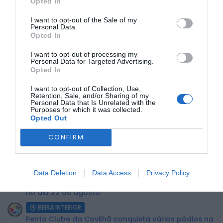
Opted In
I want to opt-out of the Sale of my
Personal Data.
Uma arma branca de abertura automática;
Opted In
51 doses de haxixe;
Sementes de canábis;
I want to opt-out of processing my
Material associado ao corte e acondicionamento do
Personal Data for Targeted Advertising.
produto estupefaciente.
Opted In
O suspeito foi constituído arguido, e os factos foram
comunicados ao Tribunal Judicial da Sertã.
I want to opt-out of Collection, Use,
Retention, Sale, and/or Sharing of my
Personal Data that Is Unrelated with the
Purposes for which it was collected.
ÚLTIMA HORA:
Opted Out
DESPORTO
CONFIRM
Volta a Portugal chega hoje a Águeda com
camisola amarela em jogo...
BEIRA INTERIOR
Data Deletion
Data Access
Privacy Policy
Caria recebe Corrida de Carrinhos de Rolamentos
no dia 22 de agosto
BEIRA INTERIOR
Penta Clube da Covilhã conquista vários pódios na