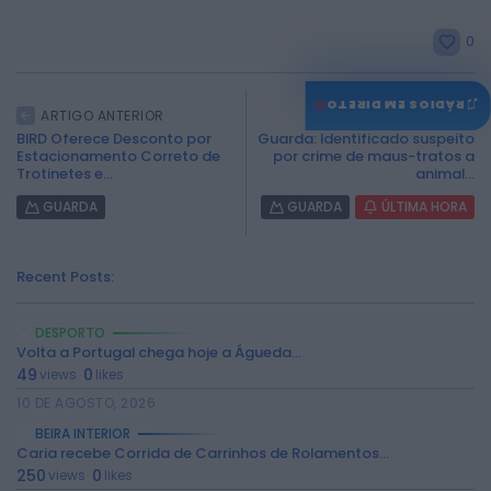
0
♫
RÁDIOS EM DIRETO
ARTIGO ANTERIOR
ARTIGO SEGUINTE
BIRD Oferece Desconto por
Guarda: Identificado suspeito
Estacionamento Correto de
por crime de maus-tratos a
Trotinetes e...
animal...
GUARDA
GUARDA
ÚLTIMA HORA
Recent Posts:
DESPORTO
Volta a Portugal chega hoje a Águeda...
49
0
views
likes
10 DE AGOSTO, 2026
BEIRA INTERIOR
Caria recebe Corrida de Carrinhos de Rolamentos...
250
0
views
likes