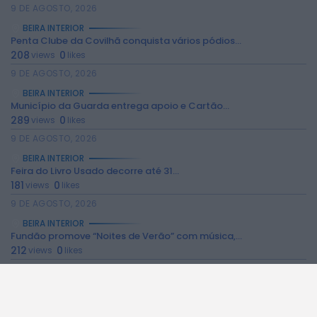
9 DE AGOSTO, 2026
BEIRA INTERIOR
Penta Clube da Covilhã conquista vários pódios...
208
0
views
likes
9 DE AGOSTO, 2026
BEIRA INTERIOR
2026 Rádio Caria. Todos os direitos
Município da Guarda entrega apoio e Cartão...
reservados.
289
0
views
likes
9 DE AGOSTO, 2026
BEIRA INTERIOR
Feira do Livro Usado decorre até 31...
181
0
views
likes
9 DE AGOSTO, 2026
BEIRA INTERIOR
Fundão promove “Noites de Verão” com música,...
212
0
views
likes
9 DE AGOSTO, 2026
BEIRA INTERIOR
Fundão realiza mercado semanal extraordinário no dia...
268
0
views
likes