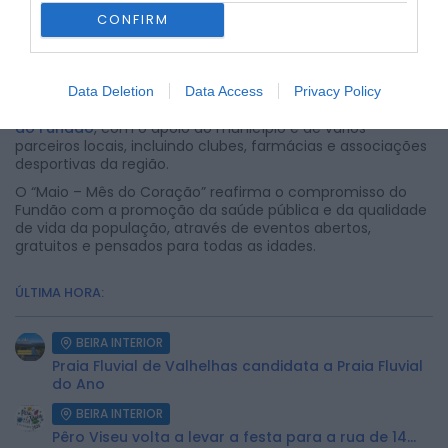
A par destas atividades, o município oferece um
voucher
CONFIRM
“Coração Saudável no Desporto”
, que permite o acesso
gratuito a instalações e serviços desportivos como
piscinas, ginásios municipais, campo de padel e campos
de ténis.
Data Deletion
Data Access
Privacy Policy
Esta iniciativa é promovida pela
Associação Desportiva
do Fundão
, com o apoio do município e de vários
parceiros locais, incluindo clubes, farmácias e associações
desportivas da região.
O “Maio – Mês do Coração” reafirma o compromisso do
Fundão com a promoção da saúde pública e da qualidade
de vida da população, através de eventos abertos,
gratuitos e pensados para todas as idades.
ÚLTIMA HORA:
BEIRA INTERIOR
Praia Fluvial de Valhelhas candidata a Praia Fluvial
do Ano
BEIRA INTERIOR
Pêro Viseu volta a levar a festa para a rua de 14...