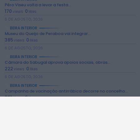
Pêro Viseu volta a levar a festa...
170
0
views
likes
2026 Rádio Caria. Todos os direitos
6 DE AGOSTO, 2026
reservados.
BEIRA INTERIOR
Museu do Queijo de Peraboa vai integrar...
385
0
views
likes
6 DE AGOSTO, 2026
BEIRA INTERIOR
Câmara do Sabugal aprova apoios sociais, obras...
222
0
views
likes
6 DE AGOSTO, 2026
BEIRA INTERIOR
Campanha de vacinação antirrábica decorre no concelho...
201
0
views
likes
6 DE AGOSTO, 2026
BEIRA INTERIOR
Ambulância de emergência médica vai manter-se no...
280
0
views
likes
6 DE AGOSTO, 2026