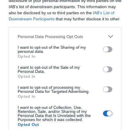
disclosure of your personal information by third parties on the
ténis, atletismo, natação, escalada, aulas de fitness,
IAB’s list of downstream participants. This information may
marchas noturnas e até um
Open Internacional de Setas
also be disclosed by us to third parties on the
IAB’s List of
integram um calendário inclusivo e diversificado.
Downstream Participants
that may further disclose it to other
Entre os destaques estão a
Mega Aula de Fitness
, a
third parties.
realizar-se no dia
31 de maio
no Parque Verde, e a
27ª
Marcha Noturna Glow
, no mesmo dia, que promete
Personal Data Processing Opt Outs
encher de luz e movimento as ruas do Fundão. No dia
17 de
maio
, realiza-se o
Grande Prémio de Atletismo Dr. José
Vasco Mendes de Matos
, em Alpedrinha, e nos dias
24 e
I want to opt-out of the Sharing of my
personal data.
25
, os amantes da aventura poderão experimentar
Opted In
iniciação à escalada
em Penha Garcia.
Durante o mês, todas as
segundas e quintas-feiras
,
I want to opt-out of the Sale of my
decorrem ainda treinos de marcha e corrida no Centro
Personal Data.
Municipal, com acompanhamento técnico gratuito.
Opted In
I want to opt-out of processing my
Personal Data for Targeted Advertising.
Opted In
I want to opt-out of Collection, Use,
Retention, Sale, and/or Sharing of my
Personal Data that Is Unrelated with the
Purposes for which it was collected.
Opted Out