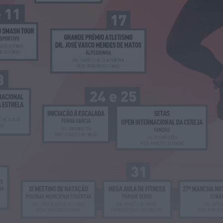
Diário Criminal
PJ detém homem por suspeitas de
tráfico de droga em operação que...
HOJE, 14:15
Notícias de Águeda
Passagem inferior da Cerâmica do Alto
reabre ao trânsito e marca avanço...
HOJE, 11:52
Vídeo TVC
Passagem inferior da Cerâmica do Alto
reabre ao trânsito uma das maiores...
HOJE, 11:50
Notícias de Águeda
AD Valonguense analisa entrada na Liga
SABSEG após convite da Associação de...
HOJE, 11:15
Notícias de Águeda
União de Freguesias de Travassô e Óis da