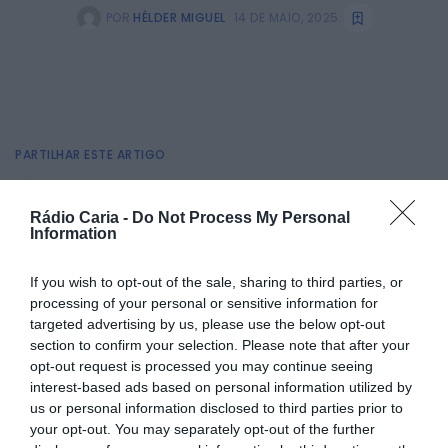
POR
HÉLDER MIGUEL
14 DE MAIO, 2025
PARTILHAR ESTE ARTIGO
Facebook
Mastodon
Email
Share
Rádio Caria -
Do Not Process My Personal
Information
O Município do Fundão está a dinamizar, ao longo de todo
If you wish to opt-out of the sale, sharing to third parties, or
o mês de maio, uma vasta programação desportiva e de
bem-estar no âmbito da iniciativa
“Maio – Mês do
processing of your personal or sensitive information for
Coração”
, com o objetivo de promover a saúde
targeted advertising by us, please use the below opt-out
cardiovascular, o exercício físico e a vida ativa junto da
section to confirm your selection. Please note that after your
comunidade.
opt-out request is processed you may continue seeing
A programação arrancou a 10 de maio com o evento
Dog
interest-based ads based on personal information utilized by
Puller
em Atalaia do Campo, e estende-se até 1 de junho
us or personal information disclosed to third parties prior to
com o
Torneio Master da Cereja em Natação
, nas
your opt-out. You may separately opt-out of the further
piscinas municipais cobertas. Caminhadas, torneios de