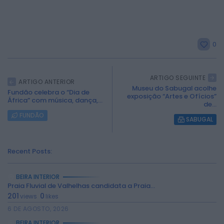
0
ARTIGO SEGUINTE
ARTIGO ANTERIOR
Museu do Sabugal acolhe
Fundão celebra o “Dia de
exposição “Artes e Ofícios”
África” com música, dança,...
de...
FUNDÃO
SABUGAL
Recent Posts:
BEIRA INTERIOR
Praia Fluvial de Valhelhas candidata a Praia...
201
0
views
likes
6 DE AGOSTO, 2026
BEIRA INTERIOR