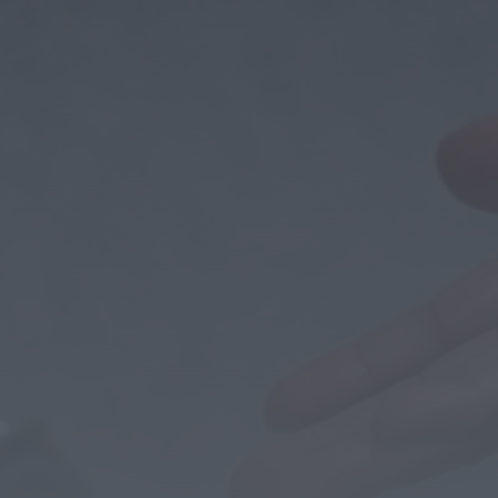
Campanha de vacinação antirrábica
decorre no concelho de Penamacor
HOJE, 0:15
Rádio Caria
Ambulância de emergência médica vai
manter-se no Fundão
HOJE, 0:08
Rádio Caria
Espaço degradado em Malpique
recuperado pela Junta de Freguesia de
Caria
HOJE, 0:01
Notícias de Águeda
Reunião da Câmara Municipal de Águeda
debate obras, mobilidade, urbanismo e
apoios...
HOJE, 23:48
Notícias de Águeda
Coro da Cruz Vermelha de Águeda
celebra 20 anos com concerto especial...