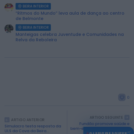
BEIRA INTERIOR
“Ritmos do Mundo” leva aula de dança ao centro
de Belmonte
BEIRA INTERIOR
Manteigas celebra Juventude e Comunidades na
Relva da Reboleira
0
ARTIGO SEGUINTE
ARTIGO ANTERIOR
Fundão promove saúde e
Simulacro testa resposta da
bem-estar com atividades no
ULS da Cova da Beira...
♫
“Maio...
RÁDIOS EM DIRETO