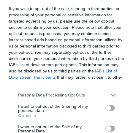
Facebook
Mastodon
Email
Share
If you wish to opt-out of the sale, sharing to third parties, or
processing of your personal or sensitive information for
targeted advertising by us, please use the below opt-out
A localidade da
Soalheira
está temporariamente sem
section to confirm your selection. Please note that after your
abastecimento de água devido a uma
rotura na conduta
opt-out request is processed you may continue seeing
adutora
ao PE Reservatório da zona. A informação foi
interest-based ads based on personal information utilized by
avançada pela
EPAL – Grupo Águas de Portugal
, que se
encontra já no terreno a realizar os trabalhos de reparação.
us or personal information disclosed to third parties prior to
your opt-out. You may separately opt-out of the further
Segundo a nota divulgada,
prevê-se que a situação
disclosure of your personal information by third parties on the
esteja resolvida até ao final da tarde desta terça-feira
,
altura em que o fornecimento de água deverá ser
IAB’s list of downstream participants. This information may
restabelecido.
also be disclosed by us to third parties on the
IAB’s List of
Downstream Participants
that may further disclose it to other
third parties.
Personal Data Processing Opt Outs
I want to opt-out of the Sharing of my
personal data.
Opted In
I want to opt-out of the Sale of my
As autoridades apelam à compreensão da população e
Personal Data.
agradecem a colaboração durante o período de