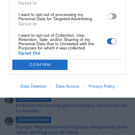
Opted In
interrupção.
I want to opt-out of processing my
Personal Data for Targeted Advertising.
ÚLTIMA HORA:
Opted In
BEIRA INTERIOR
I want to opt-out of Collection, Use,
Retention, Sale, and/or Sharing of my
Museu do Queijo de Peraboa vai integrar rede de
Personal Data that Is Unrelated with the
Clubes UNESCO
Purposes for which it was collected.
Opted Out
BEIRA INTERIOR
Câmara do Sabugal aprova apoios sociais, obras
CONFIRM
e incentivos à recuperação do...
BEIRA INTERIOR
Campanha de vacinação antirrábica decorre no
Data Deletion
Data Access
Privacy Policy
concelho de Penamacor
BEIRA INTERIOR
Ambulância de emergência médica vai manter-se
no Fundão
BEIRA INTERIOR
Espaço degradado em Malpique recuperado pela
Junta de Freguesia de Caria