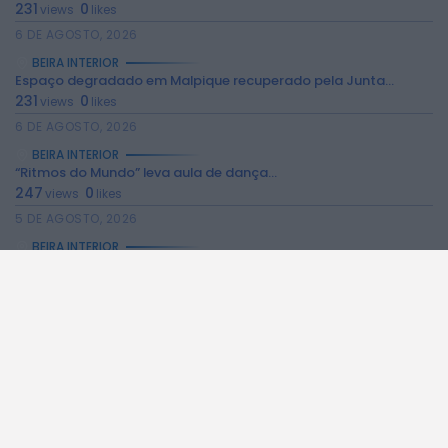
231
0
views
likes
2026 Rádio Caria. Todos os direitos
6 DE AGOSTO, 2026
reservados.
BEIRA INTERIOR
Espaço degradado em Malpique recuperado pela Junta...
231
0
views
likes
6 DE AGOSTO, 2026
BEIRA INTERIOR
“Ritmos do Mundo” leva aula de dança...
247
0
views
likes
5 DE AGOSTO, 2026
BEIRA INTERIOR
Manteigas celebra Juventude e Comunidades na Relva...
224
0
views
likes
5 DE AGOSTO, 2026
NO PAÍS
Céu pouco nublado e subida das temperaturas...
54
0
views
likes
5 DE AGOSTO, 2026