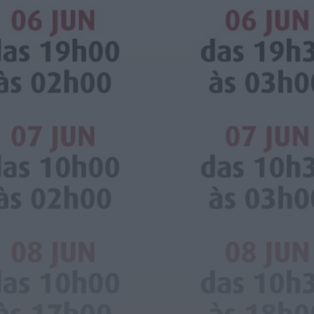
Diário Criminal
PJ detém homem por suspeitas de
tráfico de droga em operação que...
HOJE, 14:15
Notícias de Águeda
Passagem inferior da Cerâmica do Alto
reabre ao trânsito e marca avanço...
HOJE, 11:52
Vídeo TVC
Passagem inferior da Cerâmica do Alto
reabre ao trânsito uma das maiores...
HOJE, 11:50
Notícias de Águeda
AD Valonguense analisa entrada na Liga
SABSEG após convite da Associação de...
HOJE, 11:15
Notícias de Águeda
União de Freguesias de Travassô e Óis da