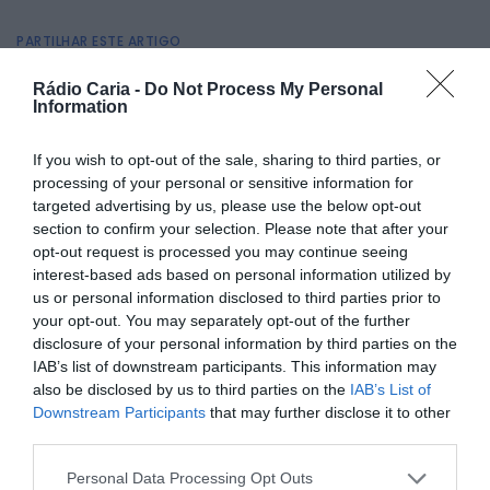
PARTILHAR ESTE ARTIGO
Facebook
Mastodon
Email
Share
Rádio Caria -
Do Not Process My Personal
Information
If you wish to opt-out of the sale, sharing to third parties, or
O Município do Fundão vai disponibilizar transportes para a
processing of your personal or sensitive information for
Festa da Cereja em Alcongosta, que decorrerá entre os
dias
6 e 8 de junho de 2025
. Esta é uma oportunidade para
targeted advertising by us, please use the below opt-out
os visitantes desfrutarem do evento sem preocupações
section to confirm your selection. Please note that after your
com o estacionamento.
opt-out request is processed you may continue seeing
Os autocarros terão partidas do Fundão e de Alcongosta,
interest-based ads based on personal information utilized by
com horários adaptados aos dias da festa:
us or personal information disclosed to third parties prior to
your opt-out. You may separately opt-out of the further
Partidas do Fundão:
disclosure of your personal information by third parties on the
IAB’s list of downstream participants. This information may
also be disclosed by us to third parties on the
IAB’s List of
Downstream Participants
that may further disclose it to other
third parties.
Personal Data Processing Opt Outs