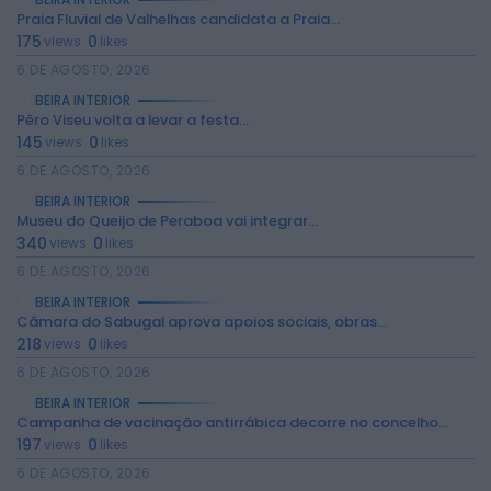
Praia Fluvial de Valhelhas candidata a Praia...
175
0
views
likes
6 DE AGOSTO, 2026
BEIRA INTERIOR
Pêro Viseu volta a levar a festa...
145
0
views
likes
6 DE AGOSTO, 2026
BEIRA INTERIOR
Museu do Queijo de Peraboa vai integrar...
340
0
views
likes
2026 Rádio Caria. Todos os direitos
6 DE AGOSTO, 2026
reservados.
BEIRA INTERIOR
Câmara do Sabugal aprova apoios sociais, obras...
218
0
views
likes
6 DE AGOSTO, 2026
BEIRA INTERIOR
Campanha de vacinação antirrábica decorre no concelho...
197
0
views
likes
6 DE AGOSTO, 2026