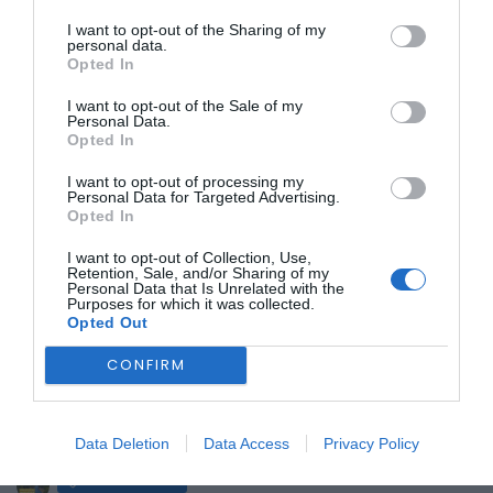
I want to opt-out of the Sharing of my
6 de junho:
das 19h00 às 02h00
personal data.
7 de junho:
das 10h00 às 02h00
Opted In
8 de junho:
das 10h00 às 17h00
Partidas de Alcongosta:
I want to opt-out of the Sale of my
Personal Data.
6 de junho:
das 19h30 às 03h00
Opted In
7 de junho:
das 10h30 às 03h00
8 de junho:
das 10h30 às 18h00
I want to opt-out of processing my
É importante notar que os horários poderão estar sujeitos a
Personal Data for Targeted Advertising.
alterações, dependendo das condições de trânsito. A
Opted In
organização informa ainda que a disponibilização de meios
de transporte é limitada.
I want to opt-out of Collection, Use,
Retention, Sale, and/or Sharing of my
A Festa da Cereja de Alcongosta é um evento anual que
Personal Data that Is Unrelated with the
celebra um dos produtos mais emblemáticos da região,
Purposes for which it was collected.
atraindo visitantes de todo o país. A autarquia do Fundão,
Opted Out
em colaboração com a Junta de Freguesia de Alcongosta,
esforça-se para garantir que o acesso ao evento seja o
CONFIRM
mais facilitado possível.
ÚLTIMA HORA:
Data Deletion
Data Access
Privacy Policy
BEIRA INTERIOR