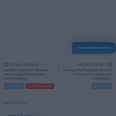
0
♫
RÁDIOS EM DIRETO
ARTIGO ANTERIOR
ARTIGO SEGUINTE
Fundão assinala 278 anos
Alcongosta Prepara-se para
com programa solene e
a Festa da Cereja com
homenagens
Atividades...
FUNDÃO
ÚLTIMA HORA
FUNDÃO
Recent Posts:
BEIRA INTERIOR