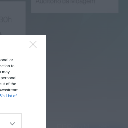
que...
ONTEM, 14:15
Notícias de Águeda
Passagem inferior da
Cerâmica do Alto
reabre ao trânsito e
marca avanço...
ONTEM, 11:52
sonal or
ection to
ou may
 personal
out of the
 downstream
B’s List of