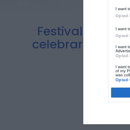
I want t
Opted 
Festival Inter
I want t
Opted 
celebrar a sua 
I want 
Advertis
Opted 
I want t
of my P
was col
Opted 