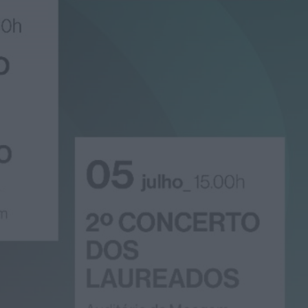
Castelo de Belmonte
recebe observação do
eclipse solar
ONTEM, 22:53
Diário Criminal
Prisão preventiva para
quatro arguidos em
rede que furtava cobre
das
telecomunicações....
ONTEM, 14:37
Também em:
Mundial FM
Diário Criminal
Homem detido nos
Açores por suspeitas de
violação e violência
doméstica
ONTEM, 14:17
Diário Criminal
PJ detém homem por
suspeitas de tráfico de
droga em operação