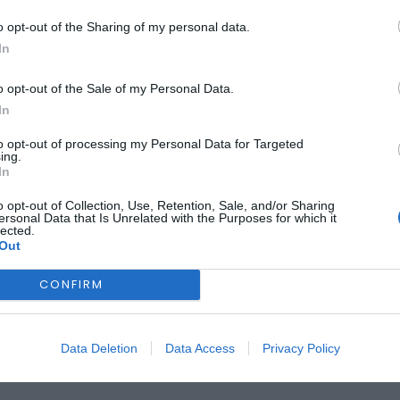
o opt-out of the Sharing of my personal data.
In
FUNDÃO
nacional Cidade do Fu
o opt-out of the Sale of my Personal Data.
In
25.ª edição com músi
to opt-out of processing my Personal Data for Targeted
ing.
In
o opt-out of Collection, Use, Retention, Sale, and/or Sharing
ersonal Data that Is Unrelated with the Purposes for which it
lected.
Out
CONFIRM
Data Deletion
Data Access
Privacy Policy