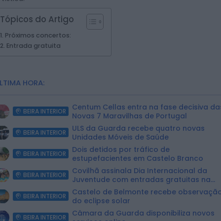
Tópicos do Artigo
Próximos concertos:
Entrada gratuita
LTIMA HORA:
Centum Cellas entra na fase decisiva da
BEIRA INTERIOR
Novas 7 Maravilhas de Portugal
ULS da Guarda recebe quatro novas
BEIRA INTERIOR
Unidades Móveis de Saúde
Dois detidos por tráfico de
BEIRA INTERIOR
estupefacientes em Castelo Branco
Covilhã assinala Dia Internacional da
BEIRA INTERIOR
Juventude com entradas gratuitas na
Piscina Praia
Castelo de Belmonte recebe observaçã
BEIRA INTERIOR
do eclipse solar
Câmara da Guarda disponibiliza novos
BEIRA INTERIOR