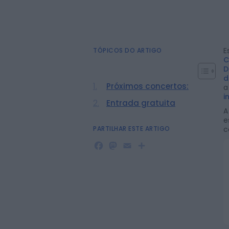
E
TÓPICOS DO ARTIGO
C
D
d
Próximos concertos:
a
i
Entrada gratuita
A
e
PARTILHAR ESTE ARTIGO
c
Facebook
Mastodon
Email
Share