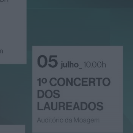
Portugal
HOJE, 23:24
Rádio Caria
ULS da Guarda recebe
quatro novas Unidades
Móveis de Saúde
HOJE, 23:17
Rádio Caria
Dois detidos por tráfico
de estupefacientes em
Castelo Branco
HOJE, 23:08
Rádio Caria
Covilhã assinala Dia
Internacional da
Juventude com
entradas gratuitas na
Piscina Praia
HOJE, 23:01
Rádio Caria