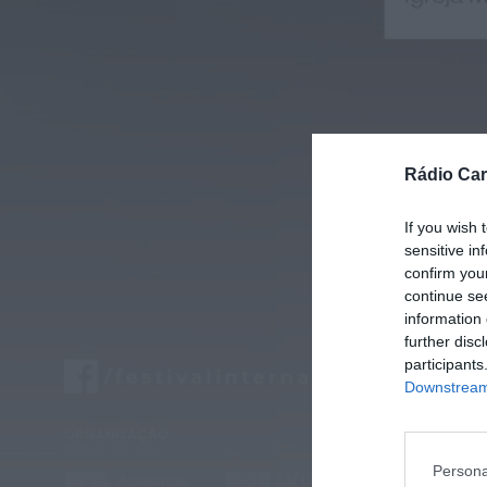
Rádio Car
If you wish 
sensitive in
confirm you
continue se
information 
further disc
participants
Downstream 
Persona