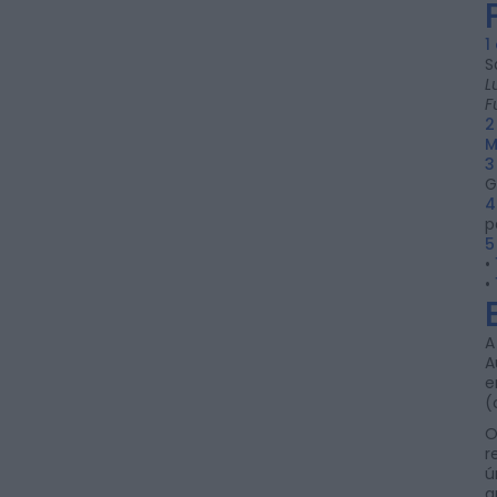
1
S
L
F
2
M
3
G
4
p
5
•
•
A
A
e
(
O
r
ú
a