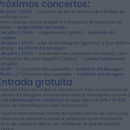
Próximos concertos:
 de julho | 21h30
– Concerto de encerramento do II Estágio de
axofones com:
umen Quartet
,
Gnose Quartet
e a
Orquestra de Saxofones do
undão
–
Igreja Matriz do Fundão
 de julho | 21h30
–
Jorge Moyano
(piano) –
Auditório d’A
oagem
 de julho | 21h30
–
José Pedro Mesquita
(guitarra) e Duo Violino 
uitarra –
Auditório d’A Moagem
 de julho | 21h30
–
Camerata Lusa
(orquestra de cordas), com
articipação de
Luísa Margalho
(violino) –
Casino Fundanense
 de julho
10h00
–
1.º Concerto dos Laureados
–
Auditório d’A Moagem
15h00
–
2.º Concerto dos Laureados
–
Auditório d’A Moagem
Entrada gratuita
 entrada é livre em todos os espetáculos. Para os concertos no
uditório d’A Moagem, é necessária reserva antecipada através 
mail
bilheteira@cm-fundao.pt
ou pelo telefone
275 773 032
custo de chamada para rede fixa nacional).
 Festival Internacional Cidade do Fundão afirma-se como uma
eferência no panorama musical, proporcionando momentos
nicos de cultura e talento em ambiente de grande partilha
rtística.