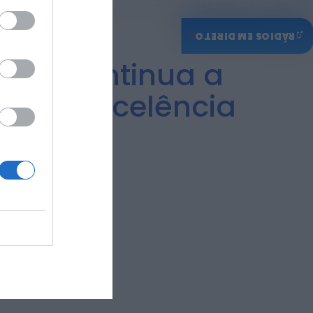
♫
RÁDIOS EM DIRETO
ndão continua a
ca de excelência