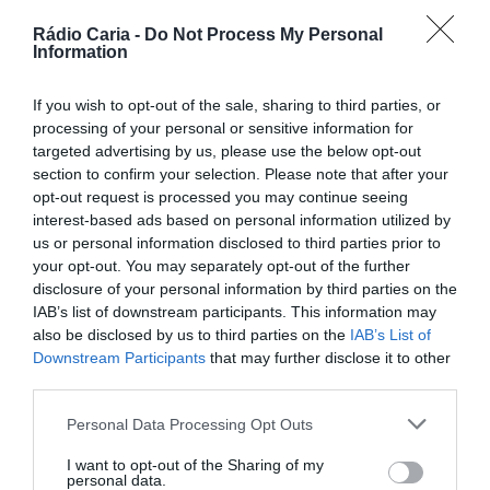
Rádio Caria -
Do Not Process My Personal
PARTILHAR ESTE ARTIGO
Information
Facebook
Mastodon
Email
Share
If you wish to opt-out of the sale, sharing to third parties, or
processing of your personal or sensitive information for
targeted advertising by us, please use the below opt-out
O Município do Fundão vai celebrar o
Dia dos Avós
no
section to confirm your selection. Please note that after your
próximo dia
25 de julho
, a partir das
9h30
, no
Campo
opt-out request is processed you may continue seeing
Coberto do Agrupamento de Escolas do Fundão
, com
interest-based ads based on personal information utilized by
um conjunto diversificado de atividades dirigidas a
avós e
us or personal information disclosed to third parties prior to
netos
.
your opt-out. You may separately opt-out of the further
A iniciativa, promovida no âmbito do projeto
Memo-Move
,
disclosure of your personal information by third parties on the
inclui
danças, grupos de cantares, teatro de fantoches,
IAB’s list of downstream participants. This information may
jogos sensoriais e lúdicos, Holon em ação, modelagem
also be disclosed by us to third parties on the
IAB’s List of
de balões
, entre outras surpresas pensadas para
Downstream Participants
that may further disclose it to other
proporcionar momentos de
convivência, animação e
partilha intergeracional
.
third parties.
Personal Data Processing Opt Outs
I want to opt-out of the Sharing of my
personal data.