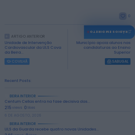
0
♫
RÁDIOS EM DIRETO
ARTIGO ANTERIOR
ARTIGO SEGUINTE
Unidade de Intervenção
Município apoia alunos nas
Cardiovascular da ULS Cova
candidaturas ao Ensino
da Beira...
Superior
COVILHÃ
SABUGAL
Recent Posts:
BEIRA INTERIOR
Centum Cellas entra na fase decisiva das...
215
0
views
likes
6 DE AGOSTO, 2026
BEIRA INTERIOR
ULS da Guarda recebe quatro novas Unidades...