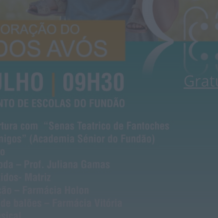
OuTonalidades apresenta Bolsa de
Grupos para 2027 com 48 projetos
musicais pré-selecionados
HOJE, 0:05
Rádio Caria
Centum Cellas entra na fase decisiva
das Novas 7 Maravilhas de Portugal
HOJE, 23:24
Rádio Caria
ULS da Guarda recebe quatro novas
Unidades Móveis de Saúde
HOJE, 23:17
Rádio Caria
Dois detidos por tráfico de
estupefacientes em Castelo Branco
HOJE, 23:08
Rádio Caria
Covilhã assinala Dia Internacional da
Juventude com entradas gratuitas na