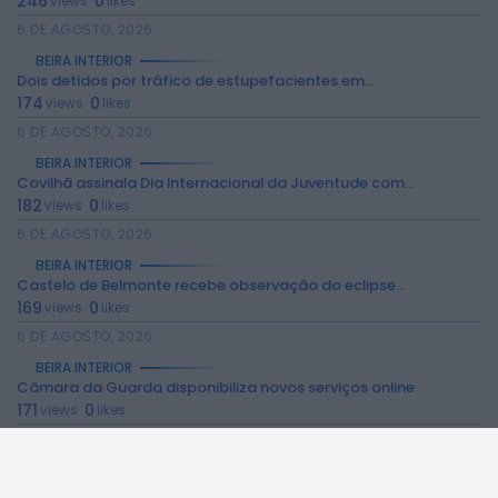
246
0
views
likes
6 DE AGOSTO, 2026
BEIRA INTERIOR
Dois detidos por tráfico de estupefacientes em...
174
0
views
likes
6 DE AGOSTO, 2026
BEIRA INTERIOR
2026 Rádio Caria. Todos os direitos
Covilhã assinala Dia Internacional da Juventude com...
reservados.
182
0
views
likes
6 DE AGOSTO, 2026
BEIRA INTERIOR
Castelo de Belmonte recebe observação do eclipse...
169
0
views
likes
6 DE AGOSTO, 2026
BEIRA INTERIOR
Câmara da Guarda disponibiliza novos serviços online
171
0
views
likes
6 DE AGOSTO, 2026
BEIRA INTERIOR
Observações astronómicas em Penamacor a 12 de...