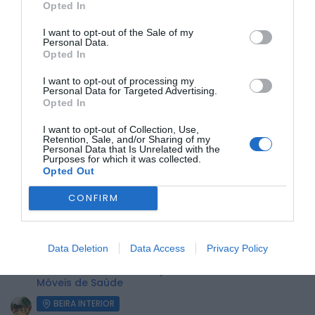
Opted In
I want to opt-out of the Sale of my
Personal Data.
Opted In
Com entrada gratuita, o evento pretende
homenagear os
avós do concelho
, reconhecendo o seu papel como
I want to opt-out of processing my
pilares fundamentais das famílias
e criando
Personal Data for Targeted Advertising.
oportunidades para reforçar os laços familiares.
Opted In
Para mais informações ou inscrições, os interessados
I want to opt-out of Collection, Use,
podem contactar o número
961 811 120
.
Retention, Sale, and/or Sharing of my
Personal Data that Is Unrelated with the
Purposes for which it was collected.
ÚLTIMA HORA:
Opted Out
CONFIRM
BEIRA INTERIOR
Centum Cellas entra na fase decisiva das Novas 7
Maravilhas de Portugal
Data Deletion
Data Access
Privacy Policy
BEIRA INTERIOR
ULS da Guarda recebe quatro novas Unidades
Móveis de Saúde
BEIRA INTERIOR