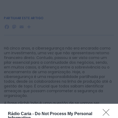
PARTILHAR ESTE ARTIGO
Facebook
Mastodon
Email
Share
Há cinco anos, a cibersegurança não era encarada como
um investimento, uma vez que não apresentava retorno
financeiro direto. Contudo, passou a ser vista como um
pilar essencial para a continuidade dos negócios, sendo,
em muitos casos, a diferença entre a sobrevivência ou o
encerramento de uma organização. Hoje, a
cibersegurança é uma responsabilidade partilhada por
todos, desde os colaboradores na linha de produção até à
gestão de topo. É crucial que todos saibam identificar
ameaças que possam comprometer a segurança da
organização.
A frase cliché “não é uma questão de se vamos ser
atacados, mas sim de quando” reflete uma realidade
incontornável. Paralelamente, vivemos numa era em que a
Rádio Caria -
Do Not Process My Personal
inteligência artificial (IA) evolui a uma velocidade
Information