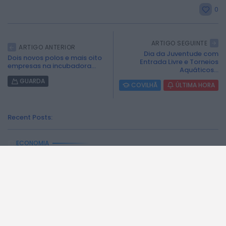
0
ARTIGO SEGUINTE
ARTIGO ANTERIOR
Dia da Juventude com
Dois novos polos e mais oito
Entrada Livre e Torneios
empresas na incubadora...
Aquáticos...
GUARDA
COVILHÃ
ÚLTIMA HORA
Recent Posts:
ECONOMIA
Preços dos combustíveis podem cair mais de...
46
0
views
likes
8 DE AGOSTO, 2026
BEIRA INTERIOR
Centum Cellas entra na fase decisiva das...
295
0
views
likes
6 DE AGOSTO, 2026