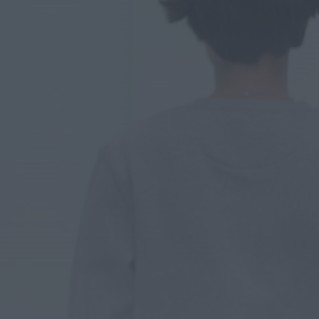
Diário Criminal
Homem detido por
roubo agravado em
Santa Maria da Feira
após atropelar...
HOJE, 11:28
Também em:
Notícias de Águeda
Notícias de Águeda
Centenas de pessoas
marcam arranque do
Festival “Do Mar à
Terra” em...
ONTEM, 21:15
Notícias de Águeda
Paulo Lino volta a
conquistar o mundo:
judoca da CERCIAG
sagra-se Campeão...
ONTEM, 19:31
Notícias de Águeda
É oficial: AD