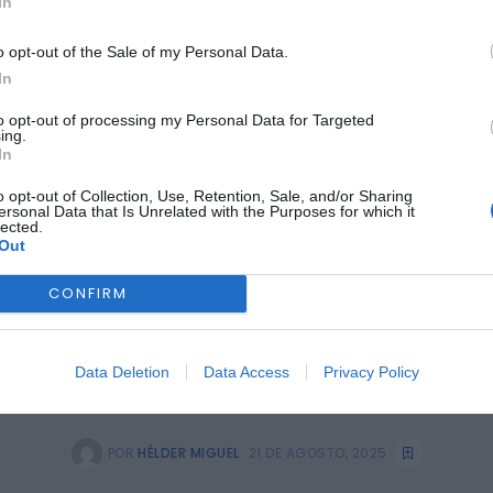
In
COVILHÃ
vilhã oferece apoio m
o opt-out of the Sale of my Personal Data.
In
 populações afetadas 
to opt-out of processing my Personal Data for Targeted
ing.
In
o opt-out of Collection, Use, Retention, Sale, and/or Sharing
ersonal Data that Is Unrelated with the Purposes for which it
lected.
Out
CONFIRM
Data Deletion
Data Access
Privacy Policy
POR
HÉLDER MIGUEL
21 DE AGOSTO, 2025