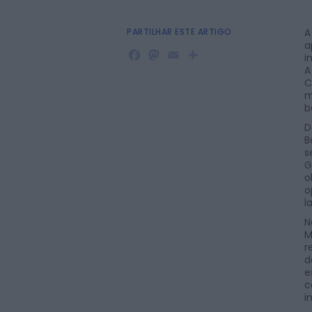
PARTILHAR ESTE ARTIGO
A
a
Facebook
Mastodon
Email
Share
i
A
C
m
b
D
B
s
G
o
o
l
N
M
r
d
e
c
i