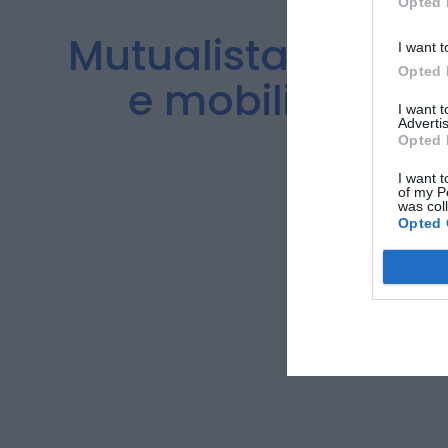
Opted 
Mutualista da Co
I want t
Opted 
e mobiliário a
I want 
Advertis
Opted 
I want t
of my P
was col
Opted 