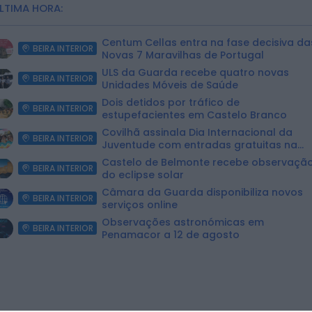
LTIMA HORA:
Centum Cellas entra na fase decisiva da
BEIRA INTERIOR
Novas 7 Maravilhas de Portugal
ULS da Guarda recebe quatro novas
BEIRA INTERIOR
Unidades Móveis de Saúde
Dois detidos por tráfico de
BEIRA INTERIOR
estupefacientes em Castelo Branco
Covilhã assinala Dia Internacional da
BEIRA INTERIOR
Juventude com entradas gratuitas na
Piscina Praia
Castelo de Belmonte recebe observaçã
BEIRA INTERIOR
do eclipse solar
Câmara da Guarda disponibiliza novos
BEIRA INTERIOR
serviços online
Observações astronómicas em
BEIRA INTERIOR
Penamacor a 12 de agosto