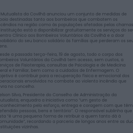
 Mutualista da Covilhã anunciou um conjunto de medidas de
poio destinadas tanto aos bombeiros que combatem os
ncêndios na região como às populações afetadas pelas chamas
 instituição está a disponibilizar gratuitamente os serviços do s
entro Clínico aos Bombeiros Voluntários da Covilhã e a doar
obiliário do seu banco solidário às famílias que perderam os se
ens.
esde a passada terça-feira, 19 de agosto, todo o corpo dos
ombeiros Voluntários da Covilhã tem acesso, sem custos, a
erviços de Fisioterapia, consultas de Psicologia e de Medicina
eral e Familiar, bem como a cuidados de Enfermagem. O
bjetivo é contribuir para a recuperação física e emocional dos
peracionais envolvidos no combate ao violento incêndio que
avra no concelho.
elson Silva, Presidente do Conselho de Administração da
utualista, enquadra a iniciativa como “um gesto de
econhecimento pelo esforço, entrega e coragem com que têm
efendido pessoas, bens e território”. O responsável sublinha que
sta “é uma pequena forma de retribuir a quem tanto dá à
omunidade”, recordando a parceria de longos anos entre as du
nstituições vizinhas.