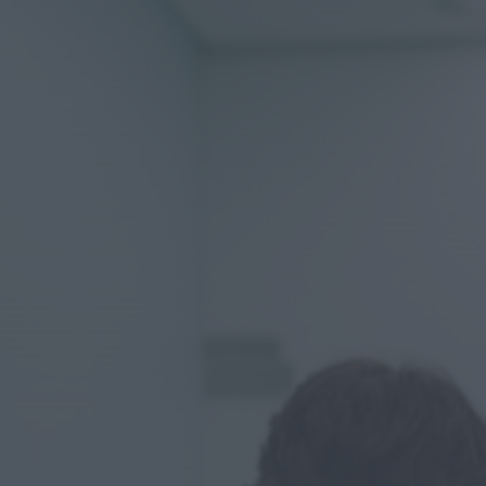
cooperação e traçam
estratégia...
HOJE, 11:43
Mundial FM
Portela celebrou Nossa
Senhora da Conceição
com cinco dias de fé,
tradição...
HOJE, 11:36
Diário Criminal
Jovem de 18 anos
detido por condução
perigosa em
concentração de
motociclos...
HOJE, 11:34
Diário Criminal
Busca por violência
doméstica termina
com detenção por
tráfico de droga na...
HOJE, 11:31