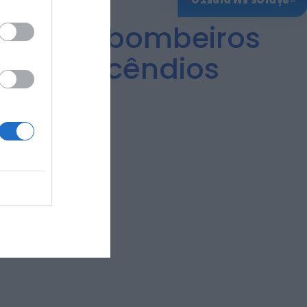
édico a bombeiros
pelos incêndios