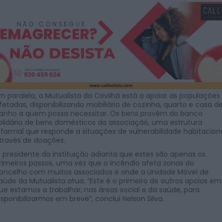
m paralelo, a Mutualista da Covilhã está a apoiar as populações
fetadas, disponibilizando mobiliário de cozinha, quarto e casa d
anho a quem possa necessitar. Os bens provêm do banco
olidário de bens domésticos da associação, uma estrutura
nformal que responde a situações de vulnerabilidade habitacion
través de doações.
 presidente da instituição adianta que estes são apenas os
rimeiros passos, uma vez que o incêndio afeta zonas do
oncelho com muitos associados e onde a Unidade Móvel de
aúde da Mutualista atua. “Este é o primeiro de outros apoios em
ue estamos a trabalhar, nas áreas social e da saúde, para
isponibilizarmos em breve”, conclui Nelson Silva.