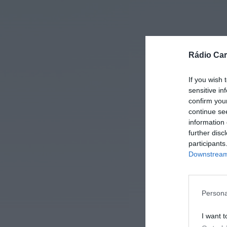
Rádio Car
If you wish 
sensitive in
confirm you
continue se
information 
further disc
participants
Downstream 
Persona
I want t