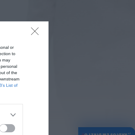
Valonguense vai
disputar a Liga SABSEG
na época 2026/27
ONTEM, 18:09
Notícias de Águeda
Nasce a Associação
Atlética de Águeda
para relançar o
sonal or
andebol masculino no...
ection to
ONTEM, 8:05
ou may
 personal
out of the
 downstream
B’s List of
♫
RÁDIOS EM DIRETO