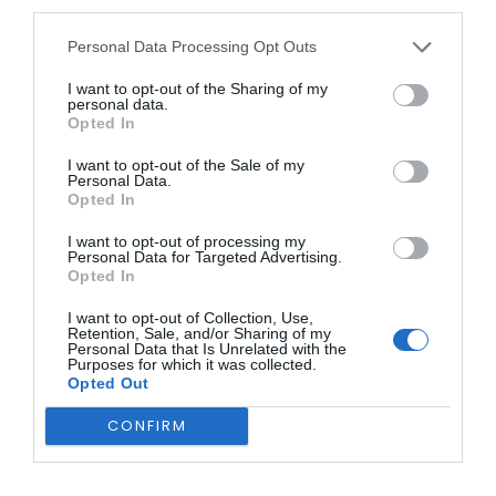
third parties.
Reflexão na Saúde Baseada em Valor”.
Posteriormente, a 12 de setembro, João Pedro Marques
Personal Data Processing Opt Outs
Gomes será um dos oradores de destaque no Brasil, na
primeira edição do “Summit Einstein Value-Based Health
I want to opt-out of the Sharing of my
personal data.
Care: Explorando o Futuro da Saúde”. A cimeira é
Opted In
promovida pelo Hospital Israelita Albert Einstein, uma
instituição de renome mundial, classificada como o 22.º
I want to opt-out of the Sale of my
melhor hospital do mundo em 2025 e o principal da
Personal Data.
América Latina.
Opted In
I want to opt-out of processing my
Personal Data for Targeted Advertising.
Opted In
I want to opt-out of Collection, Use,
Retention, Sale, and/or Sharing of my
Personal Data that Is Unrelated with the
Purposes for which it was collected.
Opted Out
Estes convites representam um significativo
reconhecimento internacional do trabalho do Professor
CONFIRM
João Pedro Marques Gomes na área da gestão em saúde e
projetam a ULS da Cova da Beira como uma instituição de
referência no debate global sobre a inovação e