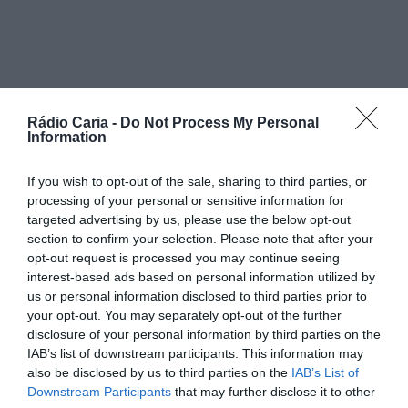
PARTILHAR ESTE ARTIGO
Facebook
Mastodon
Email
Share
Rádio Caria -
Do Not Process My Personal
Information
If you wish to opt-out of the sale, sharing to third parties, or
O presidente do Conselho de Administração da Unidade
processing of your personal or sensitive information for
Local de Saúde (ULS) da Cova da Beira, Professor Doutor
targeted advertising by us, please use the below opt-out
João Pedro Marques Gomes, foi convidado para ser orador
section to confirm your selection. Please note that after your
em duas prestigiadas conferências internacionais sobre
opt-out request is processed you may continue seeing
saúde, que terão lugar em Xangai e São Paulo já no
interest-based ads based on personal information utilized by
próximo mês de setembro.
us or personal information disclosed to third parties prior to
A primeira intervenção está agendada para o dia 6 de
your opt-out. You may separately opt-out of the further
setembro, na China, durante a “Exchange Conference on
disclosure of your personal information by third parties on the
the Modernization of Public Hospital Governance Capacity”.
IAB’s list of downstream participants. This information may
No encontro, que assinala o 20.º aniversário do Shanghai
Hospital Development Center e reunirá especialistas
also be disclosed by us to third parties on the
IAB’s List of
mundiais, o presidente da ULS da Cova da Beira
Downstream Participants
that may further disclose it to other
apresentará a conferência subordinada ao tema “Prática e