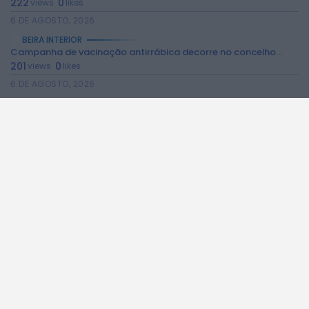
222
0
views
likes
6 DE AGOSTO, 2026
BEIRA INTERIOR
Campanha de vacinação antirrábica decorre no concelho...
201
0
views
likes
6 DE AGOSTO, 2026
BEIRA INTERIOR
Ambulância de emergência médica vai manter-se no...
280
0
views
likes
6 DE AGOSTO, 2026
BEIRA INTERIOR
Espaço degradado em Malpique recuperado pela Junta...
287
0
views
likes
6 DE AGOSTO, 2026
BEIRA INTERIOR
“Ritmos do Mundo” leva aula de dança...
266
0
views
likes
5 DE AGOSTO, 2026