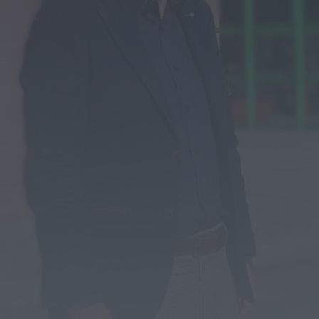
Diário Criminal
PJ detém homem por suspeitas de
tráfico de droga em operação que...
HOJE, 14:15
Notícias de Águeda
Passagem inferior da Cerâmica do Alto
reabre ao trânsito e marca avanço...
HOJE, 11:52
Vídeo TVC
Passagem inferior da Cerâmica do Alto
reabre ao trânsito uma das maiores...
HOJE, 11:50
Notícias de Águeda
AD Valonguense analisa entrada na Liga
SABSEG após convite da Associação de...
HOJE, 11:15
Notícias de Águeda
União de Freguesias de Travassô e Óis da