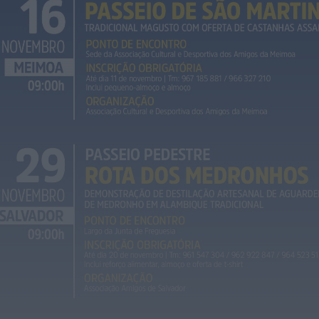
É oficial: AD Valonguense vai disputar a
Liga SABSEG na época 2026/27
ONTEM, 18:09
Notícias de Águeda
Nasce a Associação Atlética de Águeda
para relançar o andebol masculino no...
ONTEM, 8:05
Notícias de Águeda
Mulher detida em Santa Maria da Feira
por violência doméstica contra duas...
ONTEM, 8:01
Rádio Caria
Centum Cellas entra na fase decisiva
das Novas 7 Maravilhas de Portugal
ONTEM, 23:24
Rádio Caria
ULS da Guarda recebe quatro novas