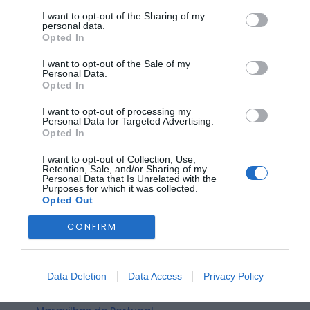
I want to opt-out of the Sharing of my
personal data.
No dia seguinte, 16 de novembro, a Meimoa celebra o São
Opted In
Martinho. A Associação Cultural e Desportiva dos Amigos
da Meimoa promove o seu tradicional passeio, com
I want to opt-out of the Sale of my
arranque às 09:00h, junto à sede da associação. O evento
Personal Data.
culmina com um magusto de castanhas assadas e
Opted In
jeropiga. As inscrições são obrigatórias até ao dia 11 de
novembro e incluem pequeno-almoço e almoço.
I want to opt-out of processing my
Personal Data for Targeted Advertising.
Para o dia 29 de novembro está marcado o passeio
Opted In
pedestre “Rota dos Medronhos”, em Salvador. A
organização, a cargo da Associação Amigos de Salvador,
I want to opt-out of Collection, Use,
tem o ponto de encontro marcado para as 09:00h, no
Retention, Sale, and/or Sharing of my
Largo da Junta de Freguesia. A iniciativa inclui uma
Personal Data that Is Unrelated with the
Purposes for which it was collected.
demonstração da destilação artesanal de aguardente de
Opted Out
medronho. A inscrição é obrigatória até 20 de novembro e
inclui reforço alimentar, almoço e a oferta de uma t-shirt.
CONFIRM
ÚLTIMA HORA:
Data Deletion
Data Access
Privacy Policy
BEIRA INTERIOR
Centum Cellas entra na fase decisiva das Novas 7