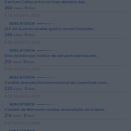
Centum Cellas entra na fase decisiva das...
262
0
views
likes
6 DE AGOSTO, 2026
BEIRA INTERIOR
ULS da Guarda recebe quatro novas Unidades...
286
0
views
likes
6 DE AGOSTO, 2026
BEIRA INTERIOR
Dois detidos por tráfico de estupefacientes em...
213
0
views
likes
6 DE AGOSTO, 2026
2026 Rádio Caria. Todos os direitos
reservados.
BEIRA INTERIOR
Covilhã assinala Dia Internacional da Juventude com...
223
0
views
likes
6 DE AGOSTO, 2026
BEIRA INTERIOR
Castelo de Belmonte recebe observação do eclipse...
214
0
views
likes
6 DE AGOSTO, 2026