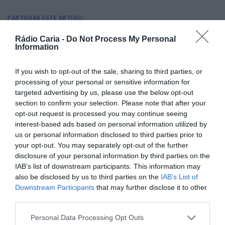
PARTILHAR ESTE ARTIGO
Facebook
Mastodon
Email
Share
Rádio Caria -
Do Not Process My Personal
Information
If you wish to opt-out of the sale, sharing to third parties, or
O mês de novembro conta com uma agenda preenchida
processing of your personal or sensitive information for
de passeios pedestres e convívios nas freguesias de Águas,
targeted advertising by us, please use the below opt-out
Meimoa e Salvador. As iniciativas promovem a atividade
física, o contacto com a natureza e o convívio social.
section to confirm your selection. Please note that after your
opt-out request is processed you may continue seeing
A primeira caminhada acontece no dia 15 de novembro,
interest-based ads based on personal information utilized by
em Águas. A Comissão de Festas de Águas 2026 organiza
um Passeio Pedestre com ponto de encontro às 09:00h, na
us or personal information disclosed to third parties prior to
Casa do Povo. A inscrição é obrigatória e deve ser feita até
your opt-out. You may separately opt-out of the further
13 de novembro, garantindo reforço alimentar e almoço.
disclosure of your personal information by third parties on the
IAB’s list of downstream participants. This information may
also be disclosed by us to third parties on the
IAB’s List of
Downstream Participants
that may further disclose it to other
third parties.
Personal Data Processing Opt Outs