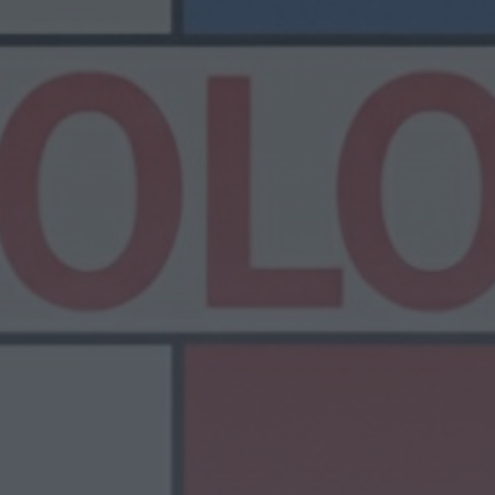
das maiores...
HOJE, 11:50
Notícias de Águeda
AD Valonguense
analisa entrada na
Liga SABSEG após
convite da Associação
de...
HOJE, 11:15
Notícias de Águeda
União de Freguesias de
Travassô e Óis da
Ribeira apela à
regularização...
HOJE, 10:39
Rádio Caria
Praia Fluvial de
Valhelhas candidata a
Praia Fluvial do Ano
HOJE, 9:17
Rádio Caria