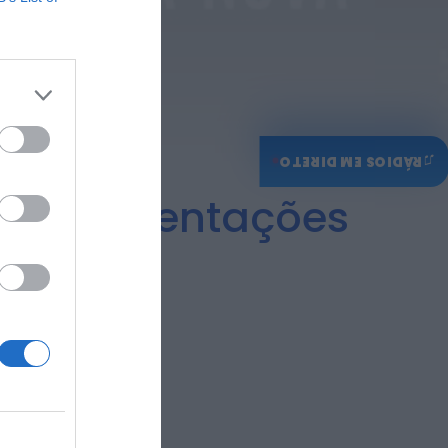
♫
RÁDIOS EM DIRETO
rês apresentações