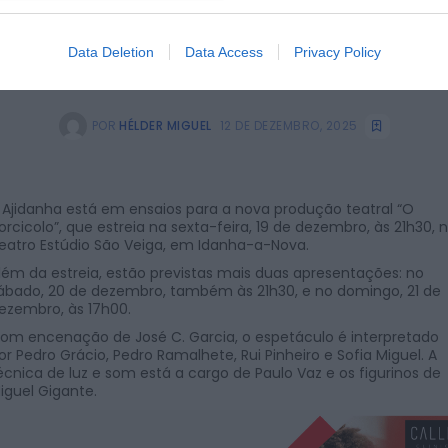
Data Deletion
Data Access
Privacy Policy
POR
HÉLDER MIGUEL
12 DE DEZEMBRO, 2025
 Ajidanha está em ensaios para a nova produção teatral “O
orcicolo”, que estreia na sexta-feira, 19 de dezembro, às 21h30, 
eatro Estúdio São Veiga, em Idanha-a-Nova.
lém da estreia, estão previstas mais duas apresentações: no
ábado, 20 de dezembro, também às 21h30, e no domingo, 21 de
ezembro, às 17h00.
om encenação de José C. Garcia, o espetáculo é interpretado
or Pedro Grácio, Pedro Ramalhete, Rui Pinheiro e Sofia Miguel. A
écnica de luz e som está a cargo de Paulo Vaz e os figurinos de
iguel Gigante.