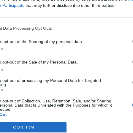
Participants
that may further disclose it to other third parties.
l Data Processing Opt Outs
o opt-out of the Sharing of my personal data.
In
BEIRA INTERIOR
CULTURA
IDANHA A NOVA
 “O Torcicolo” com t
o opt-out of the Sale of my Personal Data.
In
em Idanha-a-Nova
to opt-out of processing my Personal Data for Targeted
ing.
In
o opt-out of Collection, Use, Retention, Sale, and/or Sharing
ersonal Data that Is Unrelated with the Purposes for which it
lected.
Out
CONFIRM