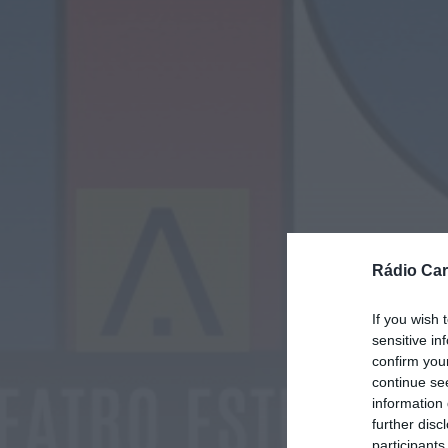
Rádio Car
If you wish 
sensitive in
confirm you
continue se
information 
further disc
participants