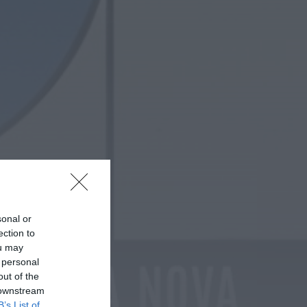
Notícias de Águeda
Reunião da Câmara
Municipal de Águeda
debate obras,
mobilidade, urbanismo
e apoios...
HOJE, 23:48
sonal or
ection to
ou may
 personal
out of the
 downstream
B’s List of