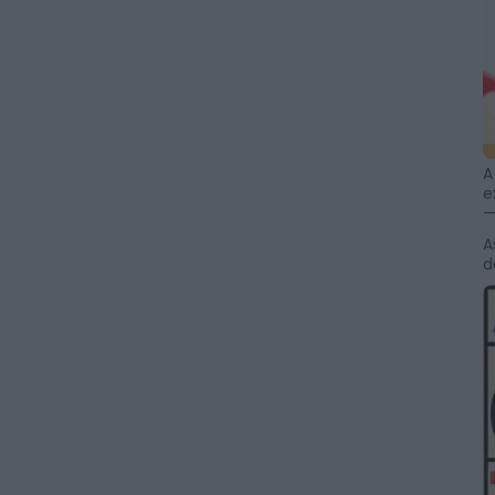
A
e
—
A
d