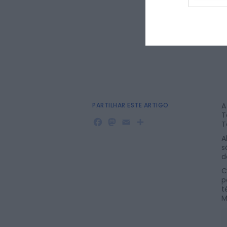
PARTILHAR ESTE ARTIGO
A
T
Facebook
Mastodon
Email
Share
T
A
s
d
C
p
t
M