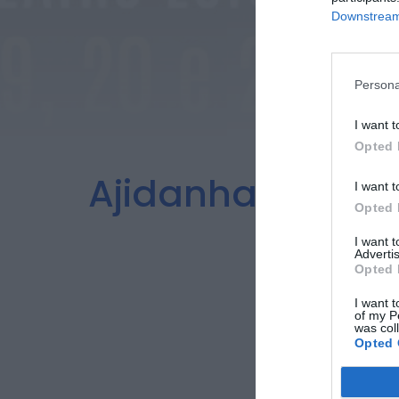
Downstream 
Persona
I want t
Opted 
Ajidanha estreia
I want t
Opted 
I want 
Advertis
Opted 
I want t
of my P
was col
Opted 