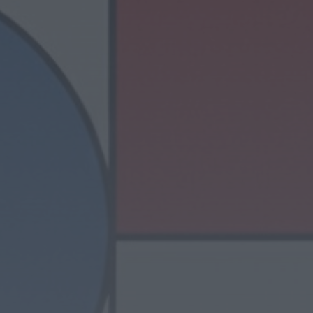
Pêro Viseu volta a levar
a festa para a rua de
14...
HOJE, 9:11
Rádio Caria
Museu do Queijo de
Peraboa vai integrar
rede de Clubes UNESCO
HOJE, 7:01
Rádio Caria
Câmara do Sabugal
aprova apoios sociais,
obras e incentivos à
recuperação do...
HOJE, 0:19
Rádio Caria
Campanha de
vacinação antirrábica
decorre no concelho de
Penamacor
HOJE, 0:15