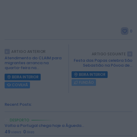
0
ARTIGO ANTERIOR
ARTIGO SEGUINTE
Atendimento do CLAIM para
Festa das Papas celebra São
migrantes arranca na
Sebastião na Póvoa de...
quarta-feira na...
BEIRA INTERIOR
BEIRA INTERIOR
FUNDÃO
COVILHÃ
Recent Posts:
DESPORTO
Volta a Portugal chega hoje a Águeda...
2026 Rádio Caria. Todos os direitos
49
0
reservados.
views
likes