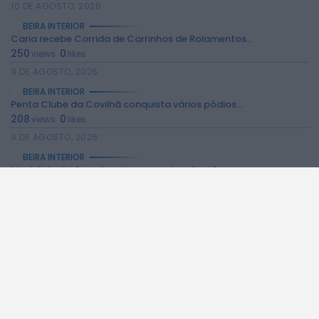
10 DE AGOSTO, 2026
BEIRA INTERIOR
Caria recebe Corrida de Carrinhos de Rolamentos...
250
0
views
likes
9 DE AGOSTO, 2026
BEIRA INTERIOR
Penta Clube da Covilhã conquista vários pódios...
208
0
views
likes
9 DE AGOSTO, 2026
BEIRA INTERIOR
Município da Guarda entrega apoio e Cartão...
289
0
views
likes
9 DE AGOSTO, 2026
BEIRA INTERIOR
Feira do Livro Usado decorre até 31...
181
0
views
likes
9 DE AGOSTO, 2026
BEIRA INTERIOR
Fundão promove “Noites de Verão” com música,...
212
0
views
likes