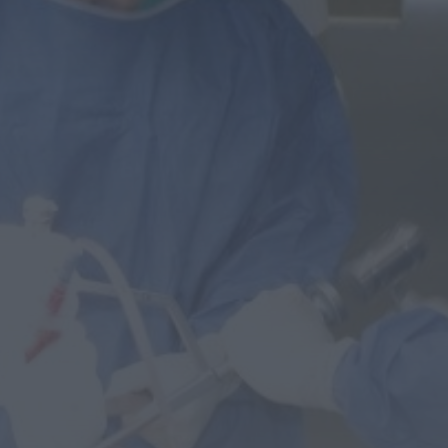
Notícias de Águeda
Paróquias de Lamas, Trofa e Segadães
divulgam celebrações religiosas para a
semana...
HOJE, 10:31
Notícias de Águeda
Viagem Medieval fecha 30.ª edição com
balanço de “sucesso absoluto” em
Santa...
HOJE, 0:55
Mundial FM
Adolescente de 16 anos alvo de alegados
abusos durante sessão de cinema...
HOJE, 0:46
Mundial FM
Última Hora
Volta a Portugal chega hoje a Águeda
com camisola amarela em jogo...
HOJE, 0:42
Também em:
Notícias de Águeda • Notícias de
Anadia • Diário da Bairrada
+1 mais
Mundial FM