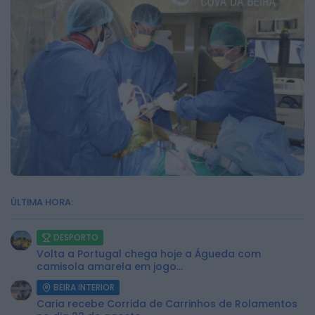
ÚLTIMA HORA:
DESPORTO
Volta a Portugal chega hoje a Águeda com
camisola amarela em jogo...
BEIRA INTERIOR
Caria recebe Corrida de Carrinhos de Rolamentos