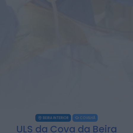
António José Seguro homenageia
Bombeiros Voluntários da Guarda nos
150 anos da...
HOJE, 0:36
Notícias de Águeda
Semana começa com subida das
temperaturas e pode trazer 42 graus.
Eclipse...
HOJE, 0:33
Diário da Bairrada
Calor regressa em força esta semana:
temperaturas podem chegar aos 42
graus...
HOJE, 0:32
Diário da Bairrada
Idoso de 86 anos morre em acidente
com trator na Praia da...
HOJE, 0:28
BEIRA INTERIOR
COVILHÃ
ULS da Cova da Beira