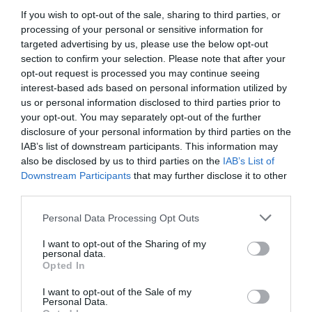
acesso à cirurgia.
If you wish to opt-out of the sale, sharing to third parties, or
No final de dezembro de 2024, a lista cirúrgica totalizava
processing of your personal or sensitive information for
3.444 utentes. Ao longo de 2025, a instituição realizou
targeted advertising by us, please use the below opt-out
3.309 cirurgias associadas a essa lista, o que corresponde à
section to confirm your selection. Please note that after your
resolução de 96% dos processos que existiam no final do
ano anterior. Segundo a ULS, os 135 casos não
opt-out request is processed you may continue seeing
intervencionados mantêm-se pendentes por motivos
interest-based ads based on personal information utilized by
clínicos identificados, não relacionados com falta de
us or personal information disclosed to third parties prior to
capacidade cirúrgica.
your opt-out. You may separately opt-out of the further
Durante 2025, entraram ainda 2.383 novos utentes na Lista
disclosure of your personal information by third parties on the
de Inscritos para Cirurgia. Apesar desse acréscimo, o
IAB’s list of downstream participants. This information may
número global desceu para 2.518 utentes a 7 de janeiro de
also be disclosed by us to third parties on the
IAB’s List of
2026, uma redução de 27% face ao ponto de partida. A ULS
Downstream Participants
that may further disclose it to other
salienta, igualmente, a eliminação total de inscrições
third parties.
anteriores a 2023, restando apenas três casos desse ano,
na especialidade de Ortopedia, condicionados por outras
comorbilidades.
Personal Data Processing Opt Outs
Nos tempos de espera, a ULS refere uma diminuição
I want to opt-out of the Sharing of my
acentuada dos casos mais prolongados. A lista com espera
personal data.
superior a um ano passou de 634 utentes para 76, uma
Opted In
redução de 88%, sendo que 66 destes 76 pertencem à
Ortopedia. Já a lista com espera superior a seis meses
I want to opt-out of the Sale of my
desceu de 1.344 para 355 utentes, menos 74%. A
Personal Data.