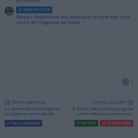
no Fundão
BEIRA INTERIOR
Espaço degradado em Malpique recuperado pela
Junta de Freguesia de Caria
0
ARTIGO ANTERIOR
ARTIGO SEGUINTE
PJ detém dois estrangeiros
E-REDES alerta para perigo de
no Algarve com mais de...
cabos elétricos caídos na...
2026 Rádio Caria. Todos os direitos
reservados.
Sem categoria
NO PAÍS
ÚLTIMA HORA