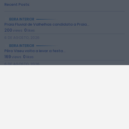
Recent Posts:
BEIRA INTERIOR
Praia Fluvial de Valhelhas candidata a Praia...
200
0
views
likes
6 DE AGOSTO, 2026
BEIRA INTERIOR
Pêro Viseu volta a levar a festa...
169
0
views
likes
6 DE AGOSTO, 2026
BEIRA INTERIOR
Museu do Queijo de Peraboa vai integrar...
383
0
views
likes
6 DE AGOSTO, 2026
BEIRA INTERIOR
Câmara do Sabugal aprova apoios sociais, obras...
222
0
views
likes
6 DE AGOSTO, 2026
BEIRA INTERIOR