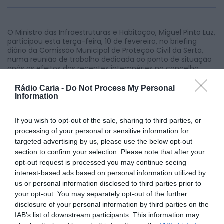
O Ministro das Infraestruturas e Habitação, Miguel Pinto Luz,
participou esta terça-feira, 10 de fevereiro, no briefing
diário da Comissão Municipal de Proteção Civil da Sertã,
numa reunião de trabalho dedicada ao ponto de situação
após os efeitos das recentes intempéries no concelho.
O presidente da Câmara Municipal da Sertã, Carlos
Rádio Caria -
Do Not Process My Personal
Miranda, começou por fazer um balanço da situação
Information
vivida desde 28 de janeiro, destacando que a primeira
prioridade foi “abrir estradas para chegar a todas as
freguesias e aldeias do concelho”, evitando o isolamento
If you wish to opt-out of the sale, sharing to third parties, or
das populações. Seguiu-se o apoio a “situações sociais”,
processing of your personal or sensitive information for
com especial enfoque nas habitações destelhadas, bem
targeted advertising by us, please use the below opt-out
como a reposição do fornecimento de energia elétrica,
section to confirm your selection. Please note that after your
trabalho que decorre em paralelo desde o primeiro
opt-out request is processed you may continue seeing
momento.
interest-based ads based on personal information utilized by
“Atualmente temos 280 dos 283 postos de transformação
us or personal information disclosed to third parties prior to
abastecidos, com recurso à rede elétrica ou geradores”,
your opt-out. You may separately opt-out of the further
indicou o autarca, acrescentando que a fase mais
demorada será a reposição dos postes de baixa tensão,
disclosure of your personal information by third parties on the
que apresentam um “grau de destruição absolutamente
IAB’s list of downstream participants. This information may
brutal”. Carlos Miranda sublinhou ainda a articulação