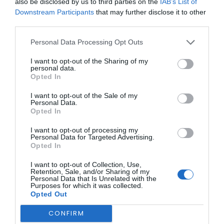
also be disclosed by us to third parties on the
IAB’s List of
permanente com a E-Redes e o apoio prestado no terreno
Downstream Participants
that may further disclose it to other
por equipas do município e das juntas de freguesia.
third parties.
Relativamente à energia elétrica, Miguel Pinto Luz
reconheceu a complexidade da operação, referindo que
Personal Data Processing Opt Outs
ainda há mais de 35 mil clientes sem fornecimento em
Portugal. “Parecem poucos, mas é quase uma linha para
I want to opt-out of the Sharing of my
uma casa, o que levará muito tempo”, explicou.
personal data.
Opted In
I want to opt-out of the Sale of my
Personal Data.
Opted In
I want to opt-out of processing my
Personal Data for Targeted Advertising.
Opted In
No que diz respeito às comunicações, o presidente da
I want to opt-out of Collection, Use,
autarquia admitiu não dispor de informação concreta para
Retention, Sale, and/or Sharing of my
partilhar com a população, afirmando que não conseguiu,
Personal Data that Is Unrelated with the
até ao momento, contactar responsáveis das operadoras
Purposes for which it was collected.
de telecomunicações. O ministro assegurou, contudo, que
Opted Out
as equipas estão no terreno, mas que a dimensão dos
danos e a complexidade das ligações dificultam a
CONFIRM
reposição do serviço.