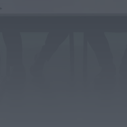
Notícias de Águeda
União de Freguesias de Travassô e Óis da
Ribeira apela à regularização...
HOJE, 10:39
Rádio Caria
Praia Fluvial de Valhelhas candidata a
Praia Fluvial do Ano
HOJE, 9:17
Rádio Caria
Pêro Viseu volta a levar a festa para a
rua de 14...
HOJE, 9:11
Rádio Caria
Museu do Queijo de Peraboa vai integrar
rede de Clubes UNESCO
HOJE, 7:01