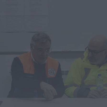
Diário Criminal
PJ detém homem por suspeitas de
tráfico de droga em operação que...
HOJE, 14:15
Notícias de Águeda
Passagem inferior da Cerâmica do Alto
reabre ao trânsito e marca avanço...
HOJE, 11:52
Vídeo TVC
Passagem inferior da Cerâmica do Alto
reabre ao trânsito uma das maiores...
HOJE, 11:50
Notícias de Águeda
AD Valonguense analisa entrada na Liga
SABSEG após convite da Associação de...
HOJE, 11:15