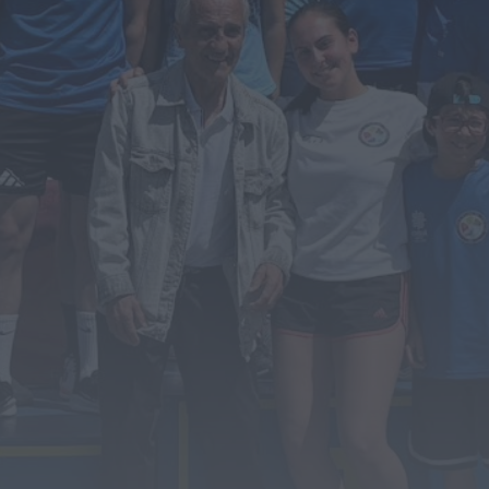
OuTonalidades apresenta Bolsa de
Grupos para 2027 com 48 projetos
musicais pré-selecionados
HOJE, 0:05
Rádio Caria
Centum Cellas entra na fase decisiva
das Novas 7 Maravilhas de Portugal
HOJE, 23:24
Rádio Caria
ULS da Guarda recebe quatro novas
Unidades Móveis de Saúde
HOJE, 23:17
Rádio Caria
Dois detidos por tráfico de
estupefacientes em Castelo Branco
HOJE, 23:08
Rádio Caria
Covilhã assinala Dia Internacional da