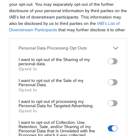
escalão M40. O Penta Clube da Covilhã alcançou ainda
your opt-out. You may separately opt-out of the further
cinco terceiros lugares, por intermédio de David Silva em
disclosure of your personal information by third parties on the
seniores, Júlia Fonseca em sub-19 femininos, Rafael
IAB’s list of downstream participants. This information may
Rodrigues em juniores masculinos, Maria Carreira em
juniores femininos e Gonçalo Carreira em M60.
also be disclosed by us to third parties on the
IAB’s List of
Downstream Participants
that may further disclose it to other
third parties.
Personal Data Processing Opt Outs
I want to opt-out of the Sharing of my
personal data.
Opted In
Nos restantes resultados, Beatriz Franco foi quarta
I want to opt-out of the Sale of my
classificada em sub-19 femininos, Leandro Santos
Personal Data.
terminou na quarta posição em sub-19 masculinos,
Opted In
Emanuel Taborda foi sexto classificado, Filipe Ferreira
terminou em 11.º lugar em M40 e Pedro Ferreira foi 16.º em
I want to opt-out of processing my
sub-11.
Personal Data for Targeted Advertising.
Opted In
A próxima etapa do circuito está marcada para 10 de maio,
em Oeiras, onde o clube espera voltar a discutir os
I want to opt-out of Collection, Use,
primeiros lugares.
Retention, Sale, and/or Sharing of my
Personal Data that Is Unrelated with the
Purposes for which it was collected.