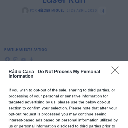
POR
HÉLDER MIGUEL
21 DE ABRIL, 2026
PARTILHAR ESTE ARTIGO
Facebook
Mastodon
Email
Share
Rádio Caria -
Do Not Process My Personal
Information
O Penta Clube da Covilhã alcançou o 5.º lugar coletivo na
Taça de Portugal de Clubes de Laser Run, disputada no
If you wish to opt-out of the sale, sharing to third parties, or
passado domingo, em Alenquer, numa prova organizada
processing of your personal or sensitive information for
pela Federação Portuguesa de Pentatlo Moderno.
targeted advertising by us, please use the below opt-out
O clube esteve representado por 11 atletas, distribuídos por
section to confirm your selection. Please note that after your
vários escalões e géneros, somando seis lugares de pódio
opt-out request is processed you may continue seeing
ao longo da competição.
interest-based ads based on personal information utilized by
Em destaque esteve Marina Cardona, que venceu no
us or personal information disclosed to third parties prior to