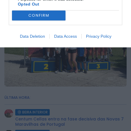
Opted Out
CONFIRM
Data Deletion
Data Access
Privacy Policy
ÚLTIMA HORA:
BEIRA INTERIOR
Centum Cellas entra na fase decisiva das Novas 7
Maravilhas de Portugal