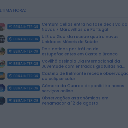
LTIMA HORA:
Centum Cellas entra na fase decisiva da
BEIRA INTERIOR
Novas 7 Maravilhas de Portugal
ULS da Guarda recebe quatro novas
BEIRA INTERIOR
Unidades Móveis de Saúde
Dois detidos por tráfico de
BEIRA INTERIOR
estupefacientes em Castelo Branco
Covilhã assinala Dia Internacional da
BEIRA INTERIOR
Juventude com entradas gratuitas na
Piscina Praia
Castelo de Belmonte recebe observaçã
BEIRA INTERIOR
do eclipse solar
Câmara da Guarda disponibiliza novos
BEIRA INTERIOR
serviços online
Observações astronómicas em
BEIRA INTERIOR
Penamacor a 12 de agosto