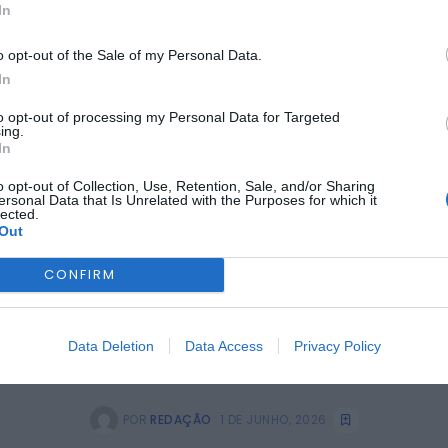
In
BEIRA INTERIOR
GUARDA
a reforça cuidados h
o opt-out of the Sale of my Personal Data.
In
trabalho de parto
to opt-out of processing my Personal Data for Targeted
ing.
In
o opt-out of Collection, Use, Retention, Sale, and/or Sharing
ersonal Data that Is Unrelated with the Purposes for which it
lected.
Out
CONFIRM
Data Deletion
Data Access
Privacy Policy
POR
REDAÇÃO
1 DE JUNHO, 2026