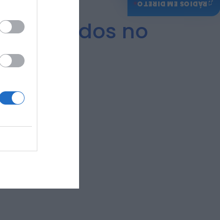
♫
RÁDIOS EM DIRETO
umanizados no