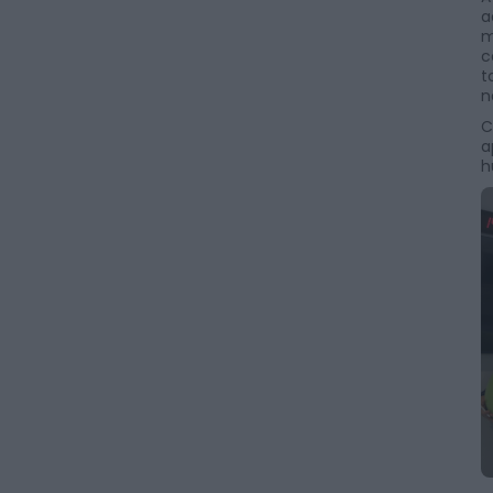
a
m
c
t
n
C
a
h