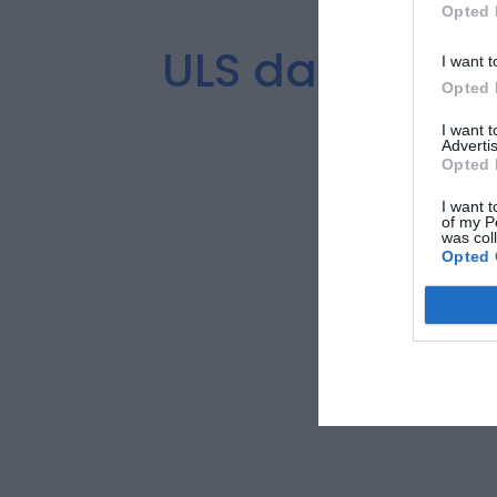
Opted 
ULS da Guard
I want t
Opted 
I want 
Advertis
Opted 
I want t
of my P
was col
Opted 