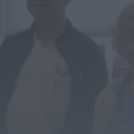
fase decisiva das
Novas 7 Maravilhas de
Portugal
ONTEM, 23:24
Rádio Caria
ULS da Guarda recebe
quatro novas Unidades
Móveis de Saúde
ONTEM, 23:17
Rádio Caria
Dois detidos por tráfico
de estupefacientes em
Castelo Branco
ONTEM, 23:08
Rádio Caria
Covilhã assinala Dia
Internacional da
Juventude com
entradas gratuitas na
Piscina Praia
ONTEM, 23:01