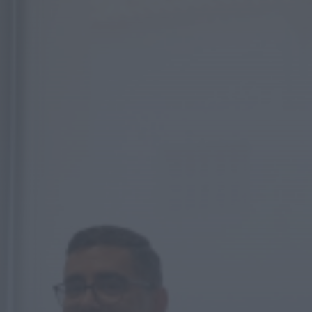
ONTEM, 19:31
Notícias de Águeda
É oficial: AD
Valonguense vai
disputar a Liga SABSEG
na época 2026/27
ONTEM, 18:09
Notícias de Águeda
Nasce a Associação
Atlética de Águeda
para relançar o
andebol masculino no...
ONTEM, 8:05
Notícias de Águeda
Mulher detida em Santa
Maria da Feira por
violência doméstica
contra duas...
ONTEM, 8:01
Rádio Caria
Centum Cellas entra na