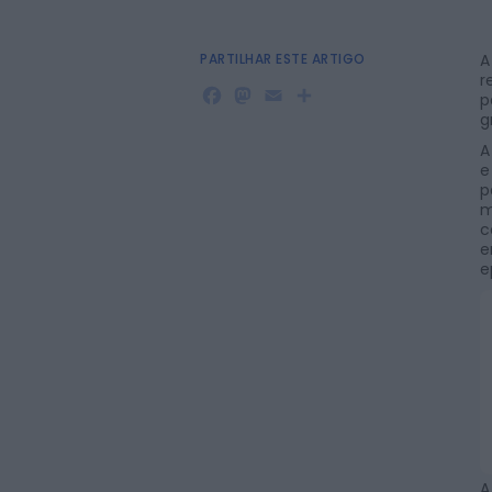
PARTILHAR ESTE ARTIGO
A
r
Facebook
Mastodon
Email
Share
p
g
A
e
p
m
c
e
e
A