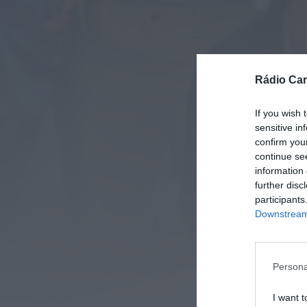
Rádio Car
If you wish 
sensitive in
confirm you
continue se
information 
further disc
participants
Downstream 
Persona
I want t