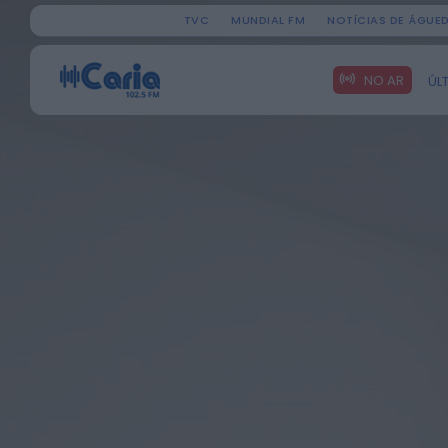
TVC
MUNDIAL FM
NOTÍCIAS DE ÁGUE
Search
NO AR
ÚL
for: