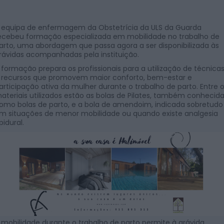
 equipa de enfermagem da Obstetrícia da ULS da Guarda
ecebeu formação especializada em mobilidade no trabalho de
arto, uma abordagem que passa agora a ser disponibilizada às
rávidas acompanhadas pela instituição.
 formação prepara os profissionais para a utilização de técnica
 recursos que promovem maior conforto, bem-estar e
articipação ativa da mulher durante o trabalho de parto. Entre 
ateriais utilizados estão as bolas de Pilates, também conhecid
omo bolas de parto, e a bola de amendoim, indicada sobretudo
m situações de menor mobilidade ou quando existe analgesia
pidural.
 mobilidade durante o trabalho de parto permite à grávida