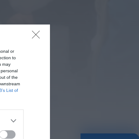
Rádio Caria
Castelo de Belmonte
recebe observação do
eclipse solar
6 DE AGOSTO, 2026 — 22:53
sonal or
ection to
ou may
 personal
out of the
 downstream
B’s List of