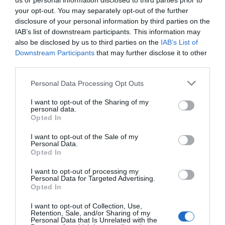
us or personal information disclosed to third parties prior to
colaboradores da instituição.
your opt-out. You may separately opt-out of the further
disclosure of your personal information by third parties on the
A exposição reúne um conjunto de trabalhos criados por
Cristina Antunes e convida os visitantes a momentos de
IAB’s list of downstream participants. This information may
contemplação, serenidade e reflexão. A iniciativa integra o
also be disclosed by us to third parties on the
IAB’s List of
projeto “No CUIDAR, Somos ARTE”, criado com o objetivo de
Downstream Participants
that may further disclose it to other
valorizar os talentos, a criatividade e as expressões
third parties.
artísticas dos profissionais da ULS da Guarda.
Personal Data Processing Opt Outs
I want to opt-out of the Sharing of my
personal data.
Opted In
I want to opt-out of the Sale of my
Personal Data.
Opted In
Para a autora, a arte é uma forma de expressão e
I want to opt-out of processing my
também de equilíbrio. Cristina Antunes sublinha que a
Personal Data for Targeted Advertising.
criação de cada mandala exige tempo, dedicação e
Opted In
concentração, constituindo simultaneamente uma
oportunidade de desenvolvimento pessoal e de promoção
I want to opt-out of Collection, Use,
do bem-estar.
Retention, Sale, and/or Sharing of my
Personal Data that Is Unrelated with the
Com esta exposição, a ULS da Guarda pretende incentivar