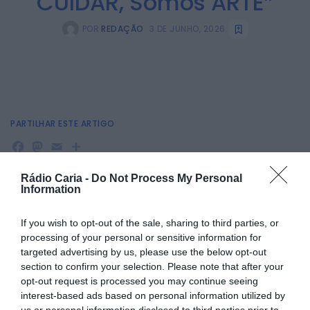
CUIDAR, Somos ARTE”
POR
REDAÇÃO
3 DE JUNHO, 2026
PARTILHAR ESTE ARTIGO
Facebook
Mastodon
Email
Share
Rádio Caria -
Do Not Process My Personal
Information
A Unidade Local de Saúde da Guarda inaugurou, no átrio da
instituição, uma exposição de mandalas da autoria da
If you wish to opt-out of the sale, sharing to third parties, or
enfermeira Cristina Antunes, profissional da Unidade de
processing of your personal or sensitive information for
Cuidados na Comunidade de Celorico e Fornos.
targeted advertising by us, please use the below opt-out
A sessão de inauguração contou com a presença da
section to confirm your selection. Please note that after your
presidente do Conselho de Administração da ULS da
opt-out request is processed you may continue seeing
Guarda, Rita Figueiredo, e do enfermeiro diretor, Hugo
Terras, que destacaram a importância de iniciativas que
interest-based ads based on personal information utilized by
promovem a valorização pessoal e profissional dos