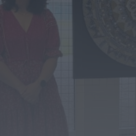
Notícias de Águeda
Mulher detida em Santa Maria da Feira
por violência doméstica contra duas...
HOJE, 8:01
Notícias de Águeda
OuTonalidades apresenta Bolsa de
Grupos para 2027 com 48 projetos
musicais pré-selecionados
HOJE, 0:05
Rádio Caria
Centum Cellas entra na fase decisiva
das Novas 7 Maravilhas de Portugal
HOJE, 23:24
Rádio Caria
ULS da Guarda recebe quatro novas
Unidades Móveis de Saúde
HOJE, 23:17
Rádio Caria
Dois detidos por tráfico de