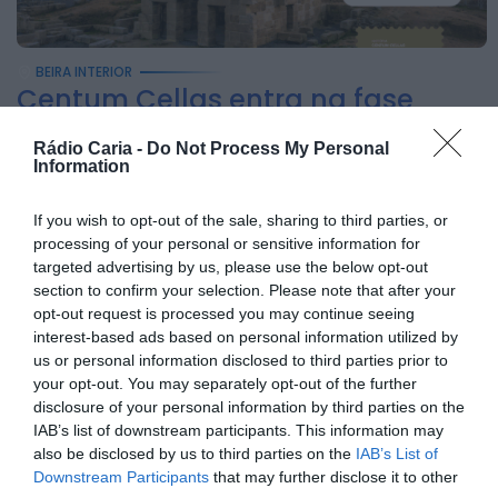
ONTEM, 18:13
Notícias de Águeda
Confusão envolve
BEIRA INTERIOR
entre 30 e 40 pessoas
Centum Cellas entra na fase
decisiva das Novas 7 Maravilhas...
na Praia Fluvial de
Rádio Caria -
Do Not Process My Personal
Bolfiar...
6 DE AGOSTO, 2026
Information
ONTEM, 18:09
Mundial FM
If you wish to opt-out of the sale, sharing to third parties, or
Última Hora
processing of your personal or sensitive information for
Preços dos
targeted advertising by us, please use the below opt-out
combustíveis podem
section to confirm your selection. Please note that after your
opt-out request is processed you may continue seeing
cair mais de 12
interest-based ads based on personal information utilized by
cêntimos por litro já...
us or personal information disclosed to third parties prior to
your opt-out. You may separately opt-out of the further
ONTEM, 15:44
disclosure of your personal information by third parties on the
Também em:
Notícias de Águeda • Notícias de
Anadia • Diário da Bairrada
+1 mais
IAB’s list of downstream participants. This information may
Notícias de Águeda
also be disclosed by us to third parties on the
IAB’s List of
Caminhada “Pé na
Downstream Participants
that may further disclose it to other