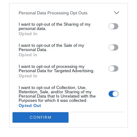
third parties.
Causa” da ABARCA
BEIRA INTERIOR
Castelo de Belmonte recebe
adiada devido à
Personal Data Processing Opt Outs
observação do eclipse solar
coincidência com
I want to opt-out of the Sharing of my
personal data.
outros...
6 DE AGOSTO, 2026
Opted In
ONTEM, 15:36
I want to opt-out of the Sale of my
Personal Data.
Opted In
I want to opt-out of processing my
Personal Data for Targeted Advertising.
Opted In
I want to opt-out of Collection, Use,
Retention, Sale, and/or Sharing of my
Personal Data that Is Unrelated with the
Purposes for which it was collected.
Opted Out
CONFIRM
BEIRA INTERIOR
Espaço degradado em Malpique