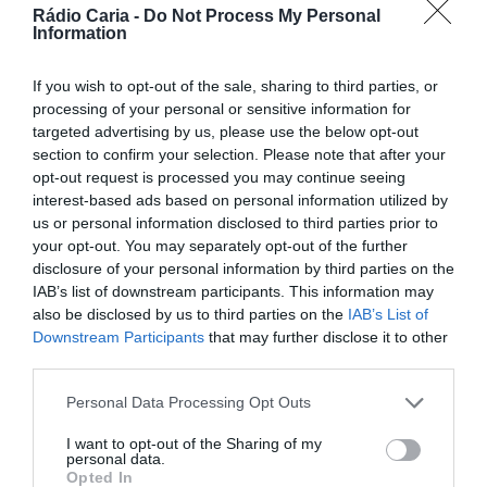
Rádio Caria
Rádio Caria -
Do Not Process My Personal
Dois detidos por
Information
tráfico de
If you wish to opt-out of the sale, sharing to third parties, or
BEIRA INTERIOR
estupefacientes em
Fernão Joanes recebe etapa do
processing of your personal or sensitive information for
Castelo Branco
targeted advertising by us, please use the below opt-out
Campeonato Nacional de
section to confirm your selection. Please note that after your
HOJE, 23:08
Supercross a...
opt-out request is processed you may continue seeing
Rádio Caria
26 DE JULHO, 2026
interest-based ads based on personal information utilized by
Covilhã assinala Dia
us or personal information disclosed to third parties prior to
Internacional da
your opt-out. You may separately opt-out of the further
disclosure of your personal information by third parties on the
Juventude com
IAB’s list of downstream participants. This information may
entradas gratuitas
also be disclosed by us to third parties on the
IAB’s List of
Downstream Participants
that may further disclose it to other
na Piscina Praia
third parties.
HOJE, 23:01
Rádio Caria
Personal Data Processing Opt Outs
Castelo de Belmonte
I want to opt-out of the Sharing of my
recebe observação
personal data.
Opted In