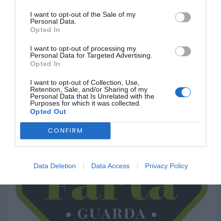
do eclipse solar
I want to opt-out of the Sale of my
ONTEM, 22:53
Personal Data.
Diário Criminal
Opted In
BEIRA INTERIOR
Prisão preventiva
ULS da Guarda realiza primeiro
I want to opt-out of processing my
para quatro arguidos
exame pediátrico na nova
Personal Data for Targeted Advertising.
Opted In
Ressonância...
em rede que furtava
cobre das
26 DE JULHO, 2026
I want to opt-out of Collection, Use,
Retention, Sale, and/or Sharing of my
telecomunicações....
Personal Data that Is Unrelated with the
Purposes for which it was collected.
ONTEM, 14:37
Opted Out
Também em:
Mundial FM
CONFIRM
Data Deletion
Data Access
Privacy Policy