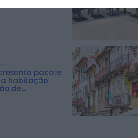
de vida continua
5
presenta pacote
a a habitação
o de...
5