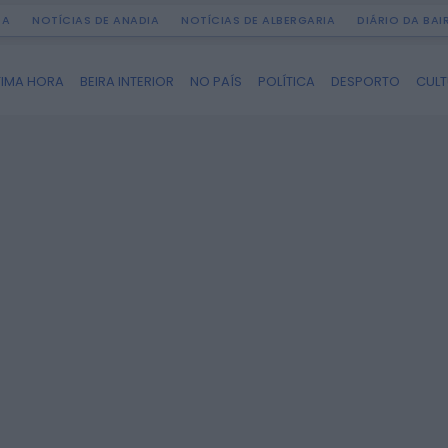
DA
NOTÍCIAS DE ANADIA
NOTÍCIAS DE ALBERGARIA
DIÁRIO DA BA
TIMA HORA
BEIRA INTERIOR
NO PAÍS
POLÍTICA
DESPORTO
CUL