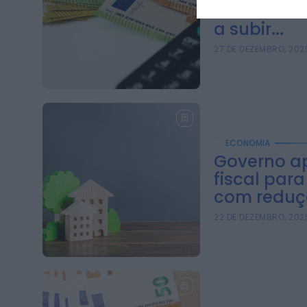
mas custo 
a subir...
27 DE DEZEMBRO, 202
ECONOMIA
Governo a
fiscal par
com reduçã
22 DE DEZEMBRO, 202