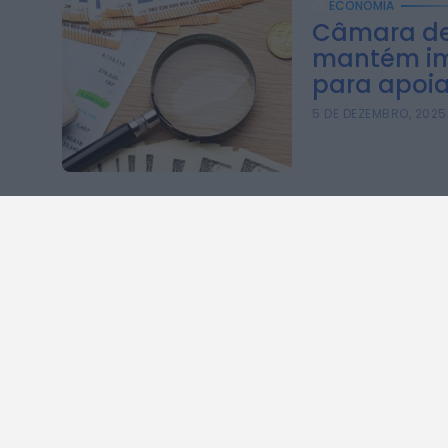
ECONOMIA
Câmara d
mantém im
para apoia
5 DE DEZEMBRO, 2025
A RÁDIO
NOTÍCIAS
No ar
BEIRA INTERIOR
Programação
CULTURA
Que música era?
DESPORTO
POLÍTICA