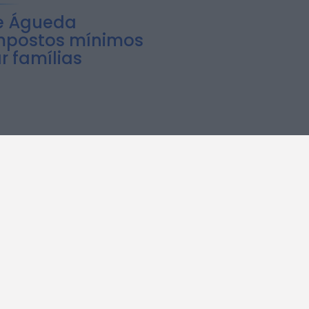
e Águeda
postos mínimos
r famílias