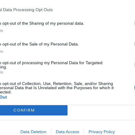
sde março
l Data Processing Opt Outs
o opt-out of the Sharing of my personal data.
In
o opt-out of the Sale of my Personal Data.
In
nguida com
to opt-out of processing my Personal Data for Targeted
co Estrelas 2026
ing.
ategorias
In
o opt-out of Collection, Use, Retention, Sale, and/or Sharing
ersonal Data that Is Unrelated with the Purposes for which it
lected.
Out
CONFIRM
ação abranda,
Data Deletion
Data Access
Privacy Policy