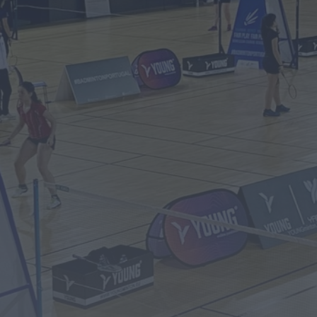
Notícias de Águeda
Paróquias de Lamas, Trofa e Segadães
divulgam celebrações religiosas para a
semana...
HOJE, 10:31
Notícias de Águeda
Viagem Medieval fecha 30.ª edição com
balanço de “sucesso absoluto” em
Santa...
HOJE, 0:55
Mundial FM
Adolescente de 16 anos alvo de alegados
abusos durante sessão de cinema...
HOJE, 0:46
Mundial FM
Última Hora
Volta a Portugal chega hoje a Águeda
com camisola amarela em jogo...
HOJE, 0:42
Também em:
Notícias de Águeda • Notícias de
Anadia • Diário da Bairrada
+1 mais