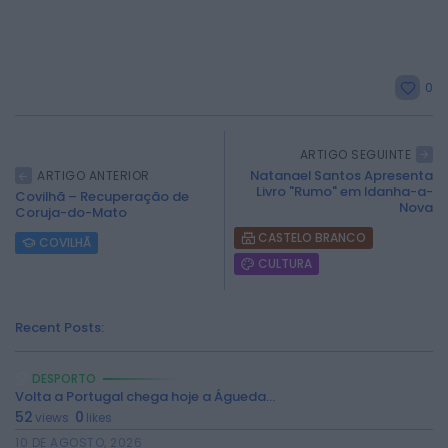
0
ARTIGO SEGUINTE
2026 Rádio Caria. Todos os direitos
Natanael Santos Apresenta
ARTIGO ANTERIOR
reservados.
Livro "Rumo" em Idanha-a-
Covilhã – Recuperação de
Nova
Coruja-do-Mato
CASTELO BRANCO
COVILHÃ
CULTURA
Recent Posts:
DESPORTO
Volta a Portugal chega hoje a Águeda...
52
0
views
likes
10 DE AGOSTO, 2026