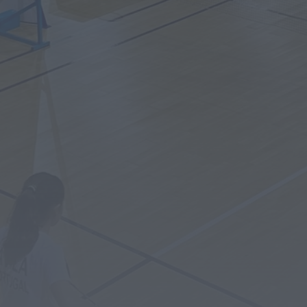
Mundial FM
António José Seguro homenageia
Bombeiros Voluntários da Guarda nos
150 anos da...
HOJE, 0:36
Notícias de Águeda
Semana começa com subida das
temperaturas e pode trazer 42 graus.
Eclipse...
HOJE, 0:33
Diário da Bairrada
Calor regressa em força esta semana:
temperaturas podem chegar aos 42
graus...
HOJE, 0:32
Diário da Bairrada
Idoso de 86 anos morre em acidente
com trator na Praia da...
HOJE, 0:28