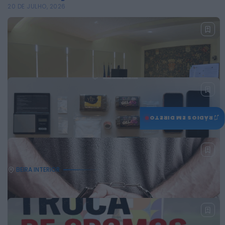
20 DE JULHO, 2026
♫
RÁDIOS EM DIRETO
BEIRA INTERIOR
Beira Baixa aprova programa de
ação para a gestão integrada...
16 DE JULHO, 2026