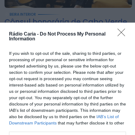
Festival DROP
regressa ao Parque
BEIRA INTERIOR
de Almear com três
Cônsul honorária de Cabo Verde
reforça cooperação entre Rio de...
dias de música,...
Rádio Caria -
Do Not Process My Personal
ONTEM, 18:28
30 DE JULHO, 2026
Information
Notícias de Águeda
Grupo de Danças e
If you wish to opt-out of the sale, sharing to third parties, or
Cantares de Vale
processing of your personal or sensitive information for
targeted advertising by us, please use the below opt-out
Domingos organiza
section to confirm your selection. Please note that after your
4.º Torneio de...
opt-out request is processed you may continue seeing
interest-based ads based on personal information utilized by
ONTEM, 18:22
us or personal information disclosed to third parties prior to
Notícias de Águeda
your opt-out. You may separately opt-out of the further
Coro Misto da Cruz
disclosure of your personal information by third parties on the
Vermelha Portuguesa
IAB’s list of downstream participants. This information may
also be disclosed by us to third parties on the
IAB’s List of
de Águeda abre
Downstream Participants
that may further disclose it to other
audições para
third parties.