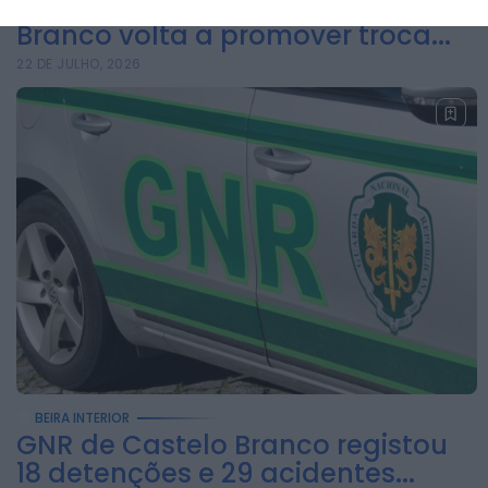
Casa do Benfica em Castelo
Branco volta a promover troca...
22 DE JULHO, 2026
BEIRA INTERIOR
GNR de Castelo Branco registou
18 detenções e 29 acidentes...