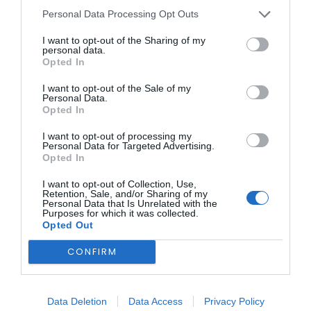
CASTELO BRANCO
reforçar...
Sertã: Época desportiva de
Personal Data Processing Opt Outs
ONTEM, 18:18
Natação do CCD termina com
I want to opt-out of the Sharing of my
Rádio Caria
cinco...
personal data.
“Ritmos do Mundo”
Opted In
28 DE JULHO, 2026
leva aula de dança
I want to opt-out of the Sale of my
ao centro de
Personal Data.
Opted In
Belmonte
I want to opt-out of processing my
ONTEM, 16:22
Personal Data for Targeted Advertising.
Opted In
I want to opt-out of Collection, Use,
Retention, Sale, and/or Sharing of my
Personal Data that Is Unrelated with the
Purposes for which it was collected.
Opted Out
CONFIRM
BEIRA INTERIOR
Data Deletion
Data Access
Privacy Policy