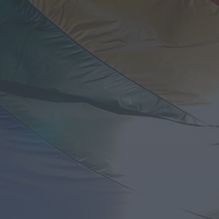
Notícias de Águeda
OuTonalidades apresenta Bolsa de
Grupos para 2027 com 48 projetos
musicais pré-selecionados
HOJE, 0:05
Rádio Caria
Centum Cellas entra na fase decisiva
das Novas 7 Maravilhas de Portugal
HOJE, 23:24
Rádio Caria
ULS da Guarda recebe quatro novas
Unidades Móveis de Saúde
HOJE, 23:17
Rádio Caria
Dois detidos por tráfico de
estupefacientes em Castelo Branco
HOJE, 23:08
Rádio Caria