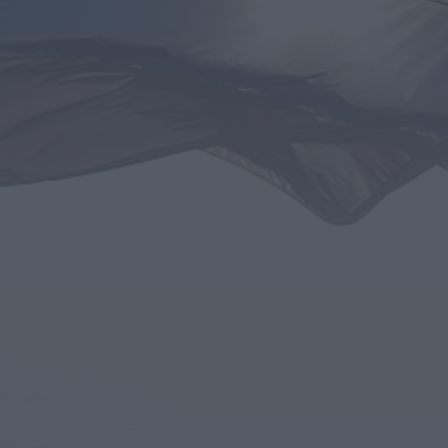
Covilhã assinala Dia Internacional da
Juventude com entradas gratuitas na
Piscina Praia
HOJE, 23:01
Rádio Caria
Castelo de Belmonte recebe observação
do eclipse solar
ONTEM, 22:53
Diário Criminal
Prisão preventiva para quatro arguidos
em rede que furtava cobre das
telecomunicações....
ONTEM, 14:37
Também em:
Mundial FM
Diário Criminal
Homem detido nos Açores por suspeitas
de violação e violência doméstica
ONTEM, 14:17