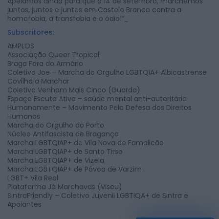
Apelamos ainda para que a 14 de setembro, marchemos
juntas, juntos e juntes em Castelo Branco contra a
homofobia, a transfobia e o ódio!”_
Subscritores:
AMPLOS
Associação Queer Tropical
Braga Fora do Armário
Coletivo Joe – Marcha do Orgulho LGBTQIA+ Albicastrense
Covilhã a Marchar
Coletivo Venham Mais Cinco (Guarda)
Espaço Escuta Ativa – saúde mental anti-autoritária
Humanamente – Movimento Pela Defesa dos Direitos
Humanos
Marcha do Orgulho do Porto
Núcleo Antifascista de Bragança
Marcha LGBTQIAP+ de Vila Nova de Famalicão
Marcha LGBTQIAP+ de Santo Tirso
Marcha LGBTQIAP+ de Vizela
Marcha LGBTQIAP+ de Póvoa de Varzim
LGBT+ Vila Real
Plataforma Já Marchavas (Viseu)
SintraFriendly – Coletivo Juvenil LGBTIQA+ de Sintra e
Apoiantes