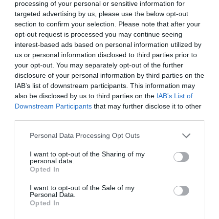
Mariana Jones e Ana Rita Almeida, cujas apresentações de
processing of your personal or sensitive information for
livros foram alvo de interrupções e ameaças.
targeted advertising by us, please use the below opt-out
section to confirm your selection. Please note that after your
Face a estes acontecimentos, as organizações reiteraram
a importância das marchas LGBTQIA+ como espaços de
opt-out request is processed you may continue seeing
afirmação política e de luta pela igualdade, sublinhando
interest-based ads based on personal information utilized by
que a Marcha de Castelo Branco será um símbolo de
us or personal information disclosed to third parties prior to
resistência contra o ódio. As organizações subscritoras da
your opt-out. You may separately opt-out of the further
nota apelam ainda à presença massiva na marcha,
disclosure of your personal information by third parties on the
reforçando o compromisso com os valores de igualdade,
IAB’s list of downstream participants. This information may
liberdade e orgulho.
also be disclosed by us to third parties on the
IAB’s List of
Nota de Repúdio e Solidariedade com a 1ª Marcha do
Downstream Participants
that may further disclose it to other
Orgulho LGBTQIA+ de Castelo Branco:
third parties.
_”É com indignação e repúdio que vemos organizações
extremistas como a Habeas Corpus legitimarem a
Personal Data Processing Opt Outs
violência e o ódio. A mais recente tentativa de intimidação
da Marcha do Orgulho LGBTQIA+ de Castelo Branco por
I want to opt-out of the Sharing of my
personal data.
parte deste grupo extremista só merece a nossa repulsa e
Opted In
solidariedade na mobilização para a primeira marcha
LGBTQIA+ neste concelho!
I want to opt-out of the Sale of my
No mês de junho vimos Mariana Jones, autora do livro ‘O
Personal Data.
Pedro gosta do Afonso’, a ser alvo de ameaças
Opted In
homofóbicas, vendo a apresentação de um outro livro a