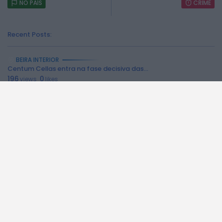
NO PAÍS
CRIME
Recent Posts:
BEIRA INTERIOR
Centum Cellas entra na fase decisiva das...
196
0
views
likes
6 DE AGOSTO, 2026
BEIRA INTERIOR
ULS da Guarda recebe quatro novas Unidades...
212
0
views
likes
6 DE AGOSTO, 2026
BEIRA INTERIOR
Dois detidos por tráfico de estupefacientes em...
156
0
views
likes
6 DE AGOSTO, 2026
BEIRA INTERIOR
Covilhã assinala Dia Internacional da Juventude com...
162
0
views
likes