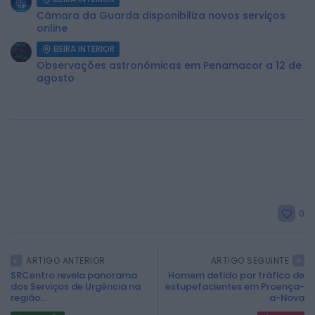
Câmara da Guarda disponibiliza novos serviços
online
BEIRA INTERIOR
Observações astronómicas em Penamacor a 12 de
agosto
2026 Rádio Caria. Todos os direitos
0
reservados.
ARTIGO ANTERIOR
ARTIGO SEGUINTE
SRCentro revela panorama
Homem detido por tráfico de
dos Serviços de Urgência na
estupefacientes em Proença-
região...
a-Nova