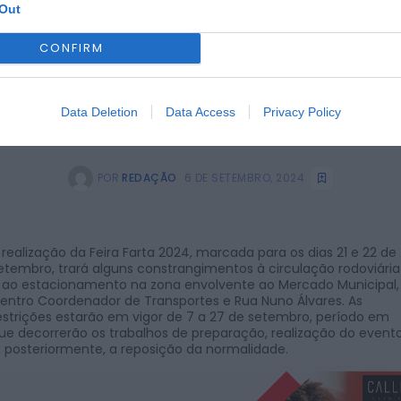
Out
CONFIRM
Data Deletion
Data Access
Privacy Policy
POR
REDAÇÃO
6 DE SETEMBRO, 2024
 realização da Feira Farta 2024, marcada para os dias 21 e 22 de
etembro, trará alguns constrangimentos à circulação rodoviária
 ao estacionamento na zona envolvente ao Mercado Municipal,
entro Coordenador de Transportes e Rua Nuno Álvares. As
estrições estarão em vigor de 7 a 27 de setembro, período em
ue decorrerão os trabalhos de preparação, realização do event
, posteriormente, a reposição da normalidade.