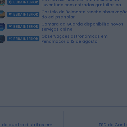
BEIRA INTERIOR
Juventude com entradas gratuitas na
Piscina Praia
Castelo de Belmonte recebe observaçã
BEIRA INTERIOR
do eclipse solar
Câmara da Guarda disponibiliza novos
BEIRA INTERIOR
serviços online
Observações astronómicas em
BEIRA INTERIOR
Penamacor a 12 de agosto
 de quatro distritos em
TSD de Cast