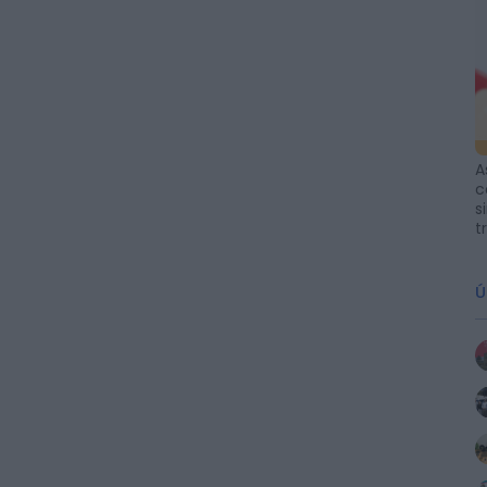
A
c
s
t
Ú