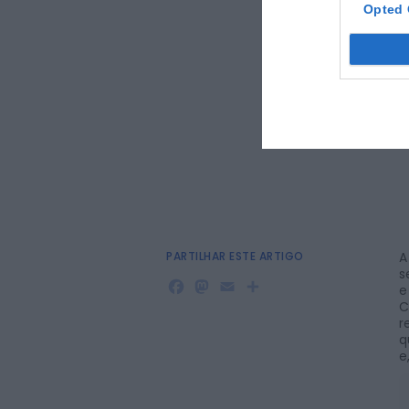
Opted 
PARTILHAR ESTE ARTIGO
A
s
Facebook
Mastodon
Email
Share
e
C
r
q
e