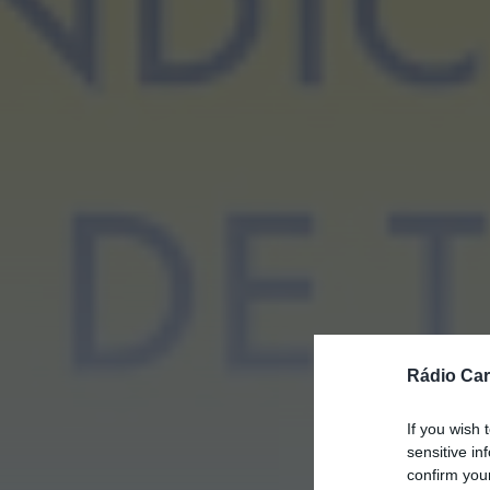
Rádio Car
If you wish 
sensitive in
confirm you