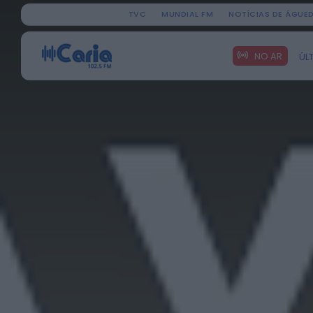
TVC
MUNDIAL FM
NOTÍCIAS DE ÁGUE
Search
NO AR
ÚL
for: