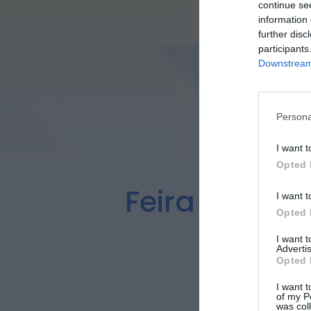
continue se
information 
further disc
participants
Downstream 
Persona
I want t
Opted 
Feira Farta 
I want t
Opted 
Est
I want 
Advertis
Opted 
I want t
of my P
was col