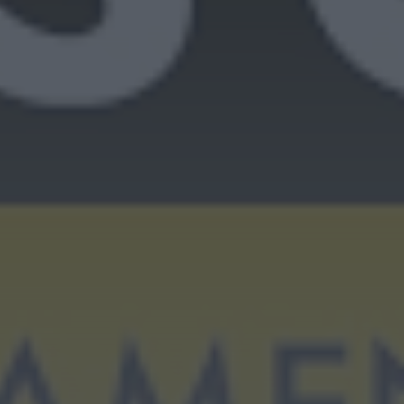
Portugal
HOJE, 23:24
Rádio Caria
ULS da Guarda recebe
quatro novas Unidades
Móveis de Saúde
HOJE, 23:17
Rádio Caria
Dois detidos por tráfico
de estupefacientes em
Castelo Branco
HOJE, 23:08
Rádio Caria
Covilhã assinala Dia
Internacional da
Juventude com
entradas gratuitas na
Piscina Praia
HOJE, 23:01
Rádio Caria
Castelo de Belmonte