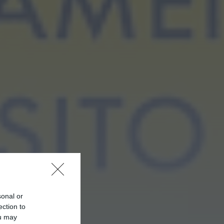
recebe observação do
eclipse solar
ONTEM, 22:53
Diário Criminal
Prisão preventiva para
quatro arguidos em
rede que furtava cobre
das
telecomunicações....
ONTEM, 14:37
Também em:
Mundial FM
Diário Criminal
Homem detido nos
Açores por suspeitas de
violação e violência
doméstica
ONTEM, 14:17
Diário Criminal
PJ detém homem por
sonal or
suspeitas de tráfico de
ection to
droga em operação
ou may
que...