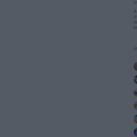
t
A
a
s
i
Ú