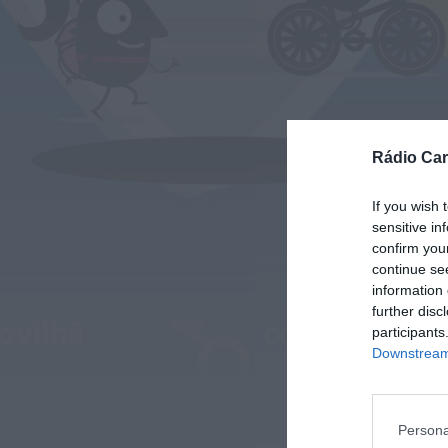
Rádio Car
If you wish 
sensitive in
confirm you
continue se
information 
further disc
participants
Downstream 
Persona