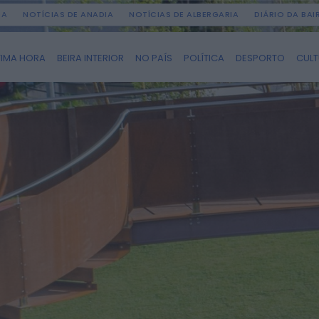
DA
NOTÍCIAS DE ANADIA
NOTÍCIAS DE ALBERGARIA
DIÁRIO DA BA
TIMA HORA
BEIRA INTERIOR
NO PAÍS
POLÍTICA
DESPORTO
CUL