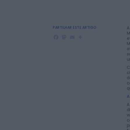
PARTILHAR ESTE ARTIGO
A
M
Facebook
Mastodon
Email
Share
e
M
a
s
u
C
c
d
c
q
A
A
d
w
c
p