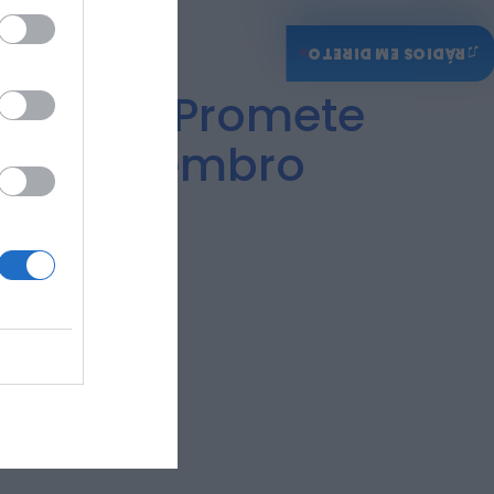
♫
RÁDIOS EM DIRETO
Covilhã Promete
2 de Setembro