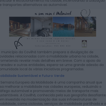
unicular e estacionamento na cidade, incentivando a utilização
e transportes alternativos ao automóvel.
 município da Covilhã também prepara a divulgação de
ovidades relacionadas com a mobilidade urbana na cidade,
rometendo revelar mais detalhes em breve. Com o apoio da
ransdev e outras entidades, espera-se uma grande adesão da
omunidade local às várias iniciativas programadas.
obilidade Sustentável e Futuro Verde
 Semana Europeia da Mobilidade é uma campanha anual que
isa melhorar a mobilidade nas cidades europeias, reduzindo o
ráfego automóvel e promovendo meios de transporte mais
ustentáveis. A Covilhã, conhecida pela sua geografia desafiante
em investido na modernização das suas infraestruturas de
obilidade, como ciclovias, serviços de mobilidade partilhada e 