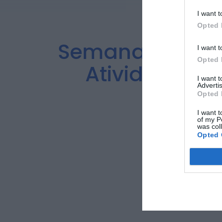
I want t
Opted 
Semana Europei
I want t
Opted 
Atividades e
I want 
Advertis
Opted 
I want t
of my P
was col
Opted 