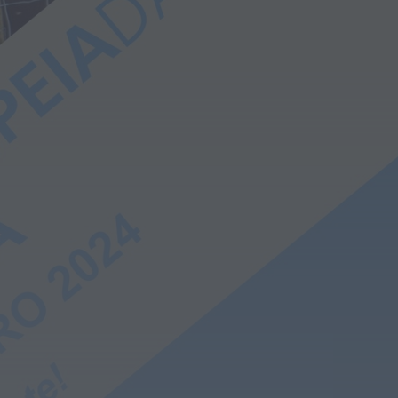
Castelo de Belmonte
recebe observação do
eclipse solar
ONTEM, 22:53
Diário Criminal
Prisão preventiva para
quatro arguidos em
rede que furtava cobre
das
telecomunicações....
ONTEM, 14:37
Também em:
Mundial FM
Diário Criminal
Homem detido nos
Açores por suspeitas de
violação e violência
doméstica
ONTEM, 14:17
Diário Criminal
PJ detém homem por
suspeitas de tráfico de
droga em operação