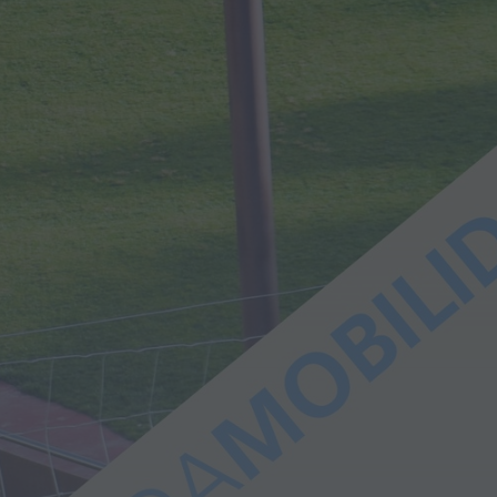
Portugal
HOJE, 23:24
Rádio Caria
ULS da Guarda recebe
quatro novas Unidades
Móveis de Saúde
HOJE, 23:17
Rádio Caria
Dois detidos por tráfico
de estupefacientes em
Castelo Branco
HOJE, 23:08
Rádio Caria
Covilhã assinala Dia
Internacional da
Juventude com
entradas gratuitas na
Piscina Praia
HOJE, 23:01
Rádio Caria