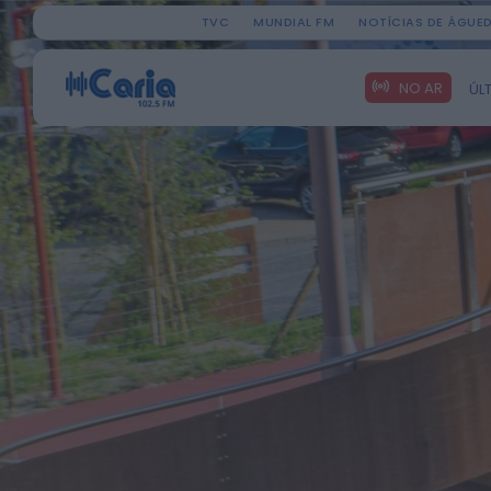
TVC
MUNDIAL FM
NOTÍCIAS DE ÁGUE
Search
NO AR
ÚL
for: