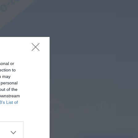
que...
ONTEM, 14:15
Notícias de Águeda
Passagem inferior da
Cerâmica do Alto
reabre ao trânsito e
marca avanço...
ONTEM, 11:52
sonal or
ection to
ou may
 personal
out of the
 downstream
B’s List of