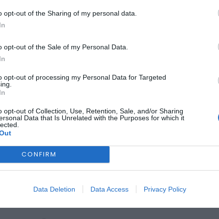
o opt-out of the Sharing of my personal data.
In
COVILHÃ
a da Mobilidade na 
o opt-out of the Sale of my Personal Data.
In
 Promoções de 16 a 2
to opt-out of processing my Personal Data for Targeted
ing.
In
o opt-out of Collection, Use, Retention, Sale, and/or Sharing
ersonal Data that Is Unrelated with the Purposes for which it
lected.
Out
CONFIRM
Data Deletion
Data Access
Privacy Policy