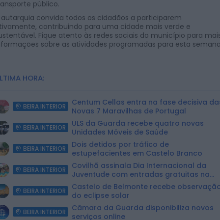
ransporte público.
 autarquia convida todos os cidadãos a participarem
tivamente, contribuindo para uma cidade mais verde e
ustentável. Fique atento às redes sociais do município para mai
nformações sobre as atividades programadas para esta semana
LTIMA HORA:
Centum Cellas entra na fase decisiva da
BEIRA INTERIOR
Novas 7 Maravilhas de Portugal
ULS da Guarda recebe quatro novas
BEIRA INTERIOR
Unidades Móveis de Saúde
Dois detidos por tráfico de
BEIRA INTERIOR
estupefacientes em Castelo Branco
Covilhã assinala Dia Internacional da
BEIRA INTERIOR
Juventude com entradas gratuitas na
Piscina Praia
Castelo de Belmonte recebe observaçã
BEIRA INTERIOR
do eclipse solar
Câmara da Guarda disponibiliza novos
BEIRA INTERIOR
serviços online