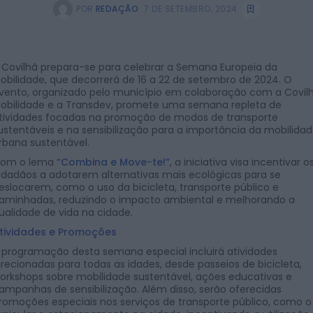
POR
REDAÇÃO
7 DE SETEMBRO, 2024
 Covilhã prepara-se para celebrar a Semana Europeia da
obilidade, que decorrerá de 16 a 22 de setembro de 2024. O
vento, organizado pelo município em colaboração com a Covil
obilidade e a Transdev, promete uma semana repleta de
tividades focadas na promoção de modos de transporte
ustentáveis e na sensibilização para a importância da mobilida
rbana sustentável.
om o lema
“Combina e Move-te!”
, a iniciativa visa incentivar o
idadãos a adotarem alternativas mais ecológicas para se
eslocarem, como o uso da bicicleta, transporte público e
aminhadas, reduzindo o impacto ambiental e melhorando a
ualidade de vida na cidade.
tividades e Promoções
 programação desta semana especial incluirá atividades
irecionadas para todas as idades, desde passeios de bicicleta,
orkshops sobre mobilidade sustentável, ações educativas e
ampanhas de sensibilização. Além disso, serão oferecidas
romoções especiais nos serviços de transporte público, como o