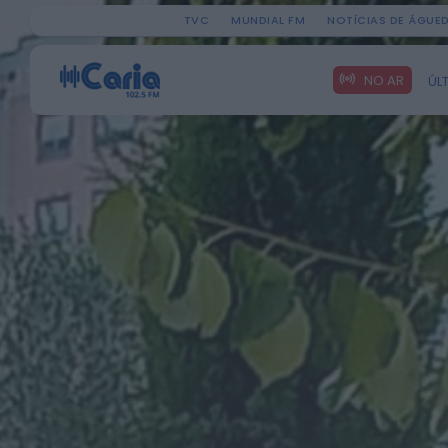
TVC
MUNDIAL FM
NOTÍCIAS DE ÁGUE
Search
NO AR
ÚL
for: