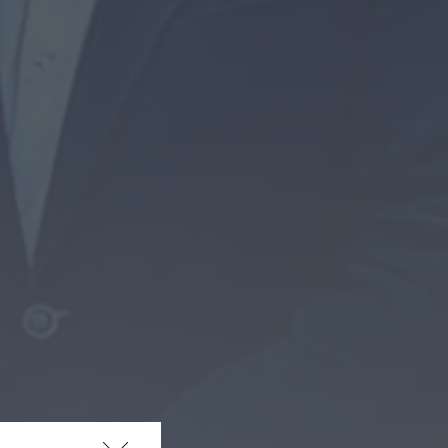
Centum Cellas entra na
fase decisiva das
Novas 7 Maravilhas de
Portugal
HOJE, 23:24
Rádio Caria
ULS da Guarda recebe
quatro novas Unidades
Móveis de Saúde
HOJE, 23:17
Rádio Caria
Dois detidos por tráfico
de estupefacientes em
Castelo Branco
HOJE, 23:08
Rádio Caria
Covilhã assinala Dia
Internacional da
Juventude com
entradas gratuitas na
Piscina Praia
HOJE, 23:01