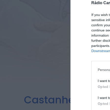
Rádio Car
If you wish 
sensitive in
confirm you
continue se
information 
further disc
participants
Downstream 
Persona
I want t
Opted 
Castanheira de 
I want t
Opted 