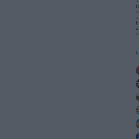
N
f
e
D
t
p
h
Ú