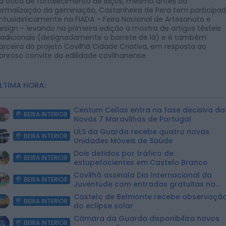
a ótica de fortalecimento de laços, mesmo antes da
ormalização da geminação, Castanheira de Pera tem participa
ntusiasticamente na FIADA – Feira Nacional de Artesanato e
esign – levando na primeira edição a mostra de artigos têxteis
radicionais (designadamente o barrete de lã) e é também
arceira do projeto Covilhã Cidade Criativa, em resposta ao
onroso convite da edilidade covilhanense.
LTIMA HORA:
Centum Cellas entra na fase decisiva da
BEIRA INTERIOR
Novas 7 Maravilhas de Portugal
ULS da Guarda recebe quatro novas
BEIRA INTERIOR
Unidades Móveis de Saúde
Dois detidos por tráfico de
BEIRA INTERIOR
estupefacientes em Castelo Branco
Covilhã assinala Dia Internacional da
BEIRA INTERIOR
Juventude com entradas gratuitas na
Piscina Praia
Castelo de Belmonte recebe observaçã
BEIRA INTERIOR
do eclipse solar
Câmara da Guarda disponibiliza novos
BEIRA INTERIOR