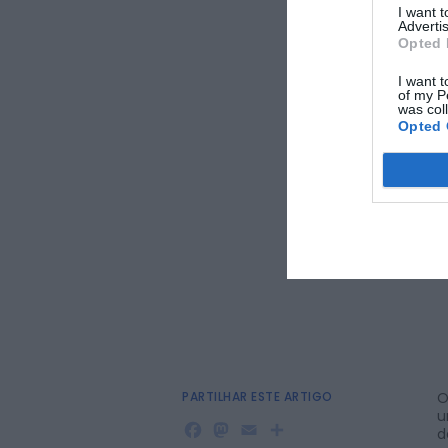
I want 
Advertis
Opted 
I want t
of my P
was col
Opted 
PARTILHAR ESTE ARTIGO
O
u
Facebook
Mastodon
Email
Share
d