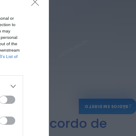
Rádio Caria
Castelo de Belmonte
sonal or
recebe observação do
ection to
eclipse solar
ou may
ONTEM, 22:53
 personal
out of the
 downstream
B’s List of
♫
RÁDIOS EM DIRETO
elecem acordo de