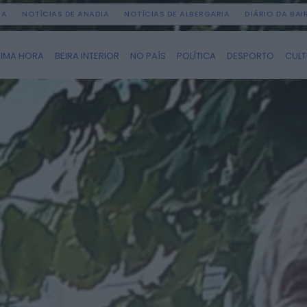
DA
NOTÍCIAS DE ANADIA
NOTÍCIAS DE ALBERGARIA
DIÁRIO DA BA
TIMA HORA
BEIRA INTERIOR
NO PAÍS
POLÍTICA
DESPORTO
CUL