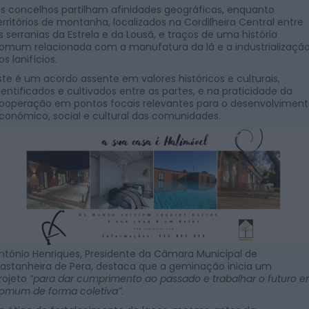
s concelhos partilham afinidades geográficas, enquanto
erritórios de montanha, localizados na Cordilheira Central entre
s serranias da Estrela e da Lousã, e traços de uma história
omum relacionada com a manufatura da lã e a industrializaçã
os lanifícios.
ste é um acordo assente em valores históricos e culturais,
dentificados e cultivados entre as partes, e na praticidade da
ooperação em pontos focais relevantes para o desenvolvimen
conómico, social e cultural das comunidades.
ntónio Henriques, Presidente da Câmara Municipal de
astanheira de Pera, destaca que a geminação inicia um
rojeto
“para dar cumprimento ao passado e trabalhar o futuro 
omum de forma coletiva”
.