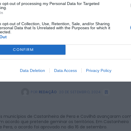
geminação
to opt-out of processing my Personal Data for Targeted
ing.
In
o opt-out of Collection, Use, Retention, Sale, and/or Sharing
ersonal Data that Is Unrelated with the Purposes for which it
lected.
Out
CONFIRM
Data Deletion
Data Access
Privacy Policy
POR
REDAÇÃO
20 DE SETEMBRO, 2024
s municípios de Castanheira de Pera e Covilhã avançaram co
m acordo que pretende geminar os territórios. Em Castanheira
e Pera, o acordo foi aprovado no dia 16 de setembro.