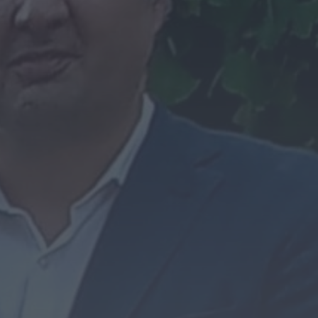
HOJE, 18:09
Notícias de Águeda
Nasce a Associação
Atlética de Águeda
para relançar o
andebol masculino no...
HOJE, 8:05
Notícias de Águeda
Mulher detida em Santa
Maria da Feira por
violência doméstica
contra duas...
HOJE, 8:01
Notícias de Águeda
OuTonalidades
apresenta Bolsa de
Grupos para 2027 com
48 projetos musicais
pré-selecionados
HOJE, 0:05
Rádio Caria