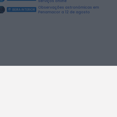
serviços online
Observações astronómicas em
BEIRA INTERIOR
Penamacor a 12 de agosto
 Formação Profissional
Concurso "Astrona