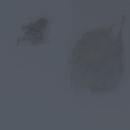
Perseguição em alto mar termina com
recuperação de mais de 421 quilos...
HOJE, 18:19
Diário Criminal
Acidente com dois mortos leva à
descoberta de milhares de doses de...
HOJE, 18:13
Notícias de Águeda
Confusão envolve entre 30 e 40 pessoas
na Praia Fluvial de Bolfiar...
HOJE, 18:09
Mundial FM
Última Hora
Preços dos combustíveis podem cair
mais de 12 cêntimos por litro já...
HOJE, 15:44
Também em:
Notícias de Águeda • Notícias de
Anadia • Diário da Bairrada
+1 mais
Notícias de Águeda
Caminhada “Pé na Causa” da ABARCA