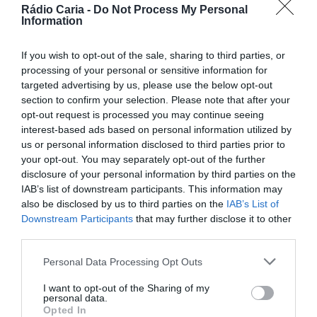
Rádio Caria -
Do Not Process My Personal
Information
PARTILHAR ESTE ARTIGO
Facebook
Mastodon
Email
Share
If you wish to opt-out of the sale, sharing to third parties, or
processing of your personal or sensitive information for
targeted advertising by us, please use the below opt-out
section to confirm your selection. Please note that after your
O Comando Territorial de Castelo Branco, através do Posto
opt-out request is processed you may continue seeing
Territorial do Fundão, nos dias 15 e 16 de setembro, deteve
em flagrante dois homens de 26 e 32 anos, por tráfico de
interest-based ads based on personal information utilized by
estupefacientes, no concelho do Fundão.
us or personal information disclosed to third parties prior to
your opt-out. You may separately opt-out of the further
No âmbito de uma operação de prevenção e combate ao
tráfico e consumo de estupefacientes, os militares da
disclosure of your personal information by third parties on the
Guarda detetaram a existência de duas plantações de
IAB’s list of downstream participants. This information may
canábis em dois terrenos isolados, que estavam em
also be disclosed by us to third parties on the
IAB’s List of
diversos estados de maturação.
Downstream Participants
that may further disclose it to other
No decurso das diligências policiais, foi possível identificar
third parties.
os suspeitos responsáveis pela plantações e apreender
quatro plantas de canábis.
Personal Data Processing Opt Outs
I want to opt-out of the Sharing of my
personal data.
Opted In