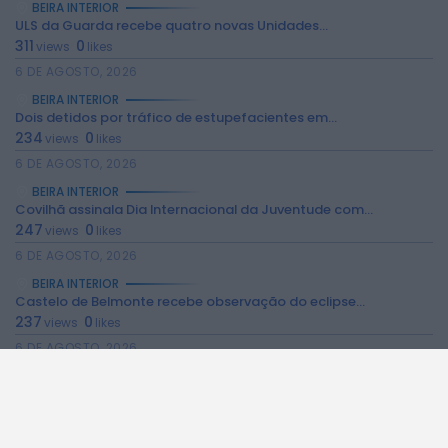
BEIRA INTERIOR
ULS da Guarda recebe quatro novas Unidades...
311
0
views
likes
6 DE AGOSTO, 2026
BEIRA INTERIOR
Dois detidos por tráfico de estupefacientes em...
2026 Rádio Caria. Todos os direitos
reservados.
234
0
views
likes
6 DE AGOSTO, 2026
BEIRA INTERIOR
Covilhã assinala Dia Internacional da Juventude com...
247
0
views
likes
6 DE AGOSTO, 2026
BEIRA INTERIOR
Castelo de Belmonte recebe observação do eclipse...
237
0
views
likes
6 DE AGOSTO, 2026
BEIRA INTERIOR
Câmara da Guarda disponibiliza novos serviços online
203
0
views
likes
6 DE AGOSTO, 2026