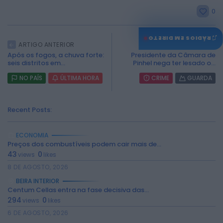
0
♫
RÁDIOS EM DIRETO
ARTIGO ANTERIOR
ARTIGO SEGUINTE
Após os fogos, a chuva forte:
Presidente da Câmara de
seis distritos em...
Pinhel nega ter lesado o...
NO PAÍS
ÚLTIMA HORA
CRIME
GUARDA
Recent Posts:
ECONOMIA
Preços dos combustíveis podem cair mais de...
43
0
views
likes
8 DE AGOSTO, 2026
BEIRA INTERIOR
Centum Cellas entra na fase decisiva das...
294
0
views
likes
6 DE AGOSTO, 2026