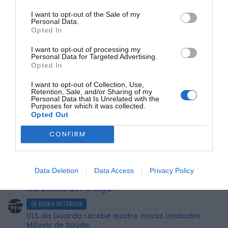
I want to opt-out of the Sale of my
Personal Data.
Opted In
Os suspeitos foram detidos e constituídos arguidos e os
I want to opt-out of processing my
Personal Data for Targeted Advertising.
factos foram comunicados ao Tribunal Judicial do Fundão.
Opted In
A ação contou com o reforço dos militares do Núcleo de
Investigação Criminal (NIC) do Fundão.
I want to opt-out of Collection, Use,
Retention, Sale, and/or Sharing of my
Personal Data that Is Unrelated with the
ÚLTIMA HORA:
Purposes for which it was collected.
Opted Out
ECONOMIA
CONFIRM
Preços dos combustíveis podem cair mais de 12
cêntimos por litro já...
BEIRA INTERIOR
Data Deletion
Data Access
Privacy Policy
Centum Cellas entra na fase decisiva das Novas 7
Maravilhas de Portugal
BEIRA INTERIOR
ULS da Guarda recebe quatro novas Unidades
Móveis de Saúde