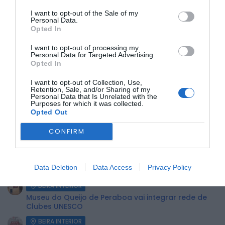
I want to opt-out of the Sale of my
A vereadora Regina Gouveia, responsável pelo pelouro da
Personal Data.
Educação, representou a Câmara Municipal na cerimónia,
Opted In
sublinhando o compromisso do município em valorizar o
mérito académico e incentivar a excelência entre os
I want to opt-out of processing my
Personal Data for Targeted Advertising.
estudantes da Covilhã.
Opted In
Foto – Municipio da Covilhã
I want to opt-out of Collection, Use,
Retention, Sale, and/or Sharing of my
Personal Data that Is Unrelated with the
ÚLTIMA HORA:
Purposes for which it was collected.
Opted Out
BEIRA INTERIOR
CONFIRM
Praia Fluvial de Valhelhas candidata a Praia Fluvial
do Ano
BEIRA INTERIOR
Data Deletion
Data Access
Privacy Policy
Pêro Viseu volta a levar a festa para a rua de 14...
BEIRA INTERIOR
Museu do Queijo de Peraboa vai integrar rede de
Clubes UNESCO
BEIRA INTERIOR