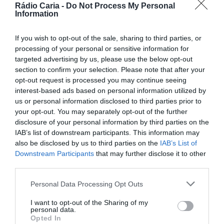
Rádio Caria -
Do Not Process My Personal
Information
PARTILHAR ESTE ARTIGO
Facebook
Mastodon
Email
Share
If you wish to opt-out of the sale, sharing to third parties, or
processing of your personal or sensitive information for
targeted advertising by us, please use the below opt-out
section to confirm your selection. Please note that after your
No âmbito das comemorações do 154.º aniversário da
opt-out request is processed you may continue seeing
elevação da Covilhã a cidade, a Câmara Municipal
promoveu, no passado sábado, uma cerimónia de entrega
interest-based ads based on personal information utilized by
de diplomas aos melhores alunos do concelho, referentes
us or personal information disclosed to third parties prior to
ao ano letivo de 2023/2024. O evento decorreu no Teatro
your opt-out. You may separately opt-out of the further
Municipal da Covilhã e foi marcado por momentos
disclosure of your personal information by third parties on the
culturais proporcionados pelo Conservatório de Música da
IAB’s list of downstream participants. This information may
Covilhã e pela EPABI – Escola Profissional de Artes da
also be disclosed by us to third parties on the
IAB’s List of
Covilhã, que abrilhantaram a celebração com
apresentações de música e dança.
Downstream Participants
that may further disclose it to other
third parties.
Personal Data Processing Opt Outs
I want to opt-out of the Sharing of my
personal data.
Opted In