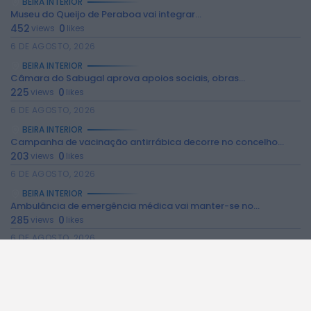
BEIRA INTERIOR
Museu do Queijo de Peraboa vai integrar...
452
0
views
likes
6 DE AGOSTO, 2026
BEIRA INTERIOR
Câmara do Sabugal aprova apoios sociais, obras...
2026 Rádio Caria. Todos os direitos
225
0
reservados.
views
likes
6 DE AGOSTO, 2026
BEIRA INTERIOR
Campanha de vacinação antirrábica decorre no concelho...
203
0
views
likes
6 DE AGOSTO, 2026
BEIRA INTERIOR
Ambulância de emergência médica vai manter-se no...
285
0
views
likes
6 DE AGOSTO, 2026
BEIRA INTERIOR
Espaço degradado em Malpique recuperado pela Junta...
291
0
views
likes
6 DE AGOSTO, 2026