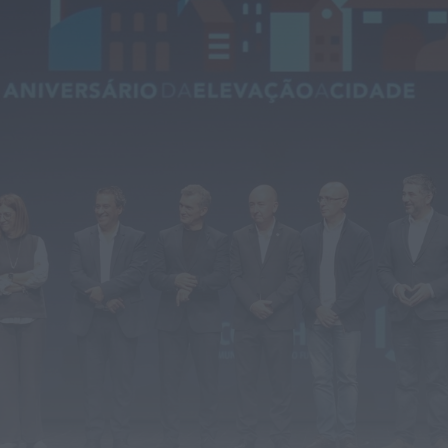
Diário Criminal
PJ detém homem por suspeitas de
tráfico de droga em operação que...
HOJE, 14:15
Notícias de Águeda
Passagem inferior da Cerâmica do Alto
reabre ao trânsito e marca avanço...
HOJE, 11:52
Vídeo TVC
Passagem inferior da Cerâmica do Alto
reabre ao trânsito uma das maiores...
HOJE, 11:50
Notícias de Águeda
AD Valonguense analisa entrada na Liga
SABSEG após convite da Associação de...
HOJE, 11:15
Notícias de Águeda
União de Freguesias de Travassô e Óis da