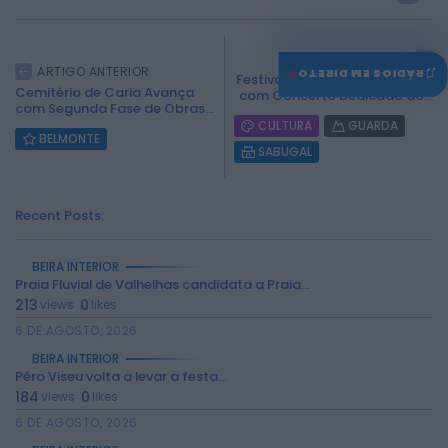
ARTIGO SEGUINTE
♫
ARTIGO ANTERIOR
RÁDIOS EM DIRETO
Festival ‘Sons do Côa’ Encerra
Cemitério de Caria Avança
com Concerto Dedicado ao...
com Segunda Fase de Obras...
CULTURA
GUARDA
BELMONTE
SABUGAL
Recent Posts:
BEIRA INTERIOR
Praia Fluvial de Valhelhas candidata a Praia...
213
0
views
likes
6 DE AGOSTO, 2026
BEIRA INTERIOR
Pêro Viseu volta a levar a festa...
184
0
views
likes
6 DE AGOSTO, 2026