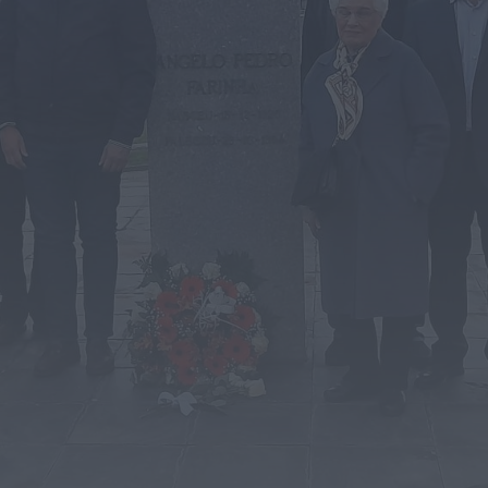
Rádio Caria
ULS da Guarda recebe quatro novas
Unidades Móveis de Saúde
HOJE, 23:17
Rádio Caria
Dois detidos por tráfico de
estupefacientes em Castelo Branco
HOJE, 23:08
Rádio Caria
Covilhã assinala Dia Internacional da
Juventude com entradas gratuitas na
Piscina Praia
HOJE, 23:01
Rádio Caria
Castelo de Belmonte recebe observação
do eclipse solar
ONTEM, 22:53
Diário Criminal
Prisão preventiva para quatro arguidos
em rede que furtava cobre das