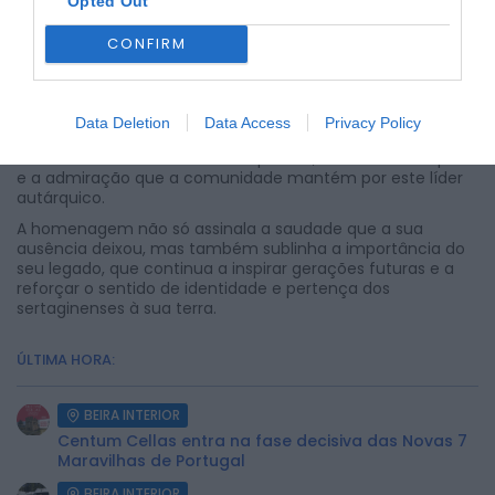
Opted Out
CONFIRM
O PSD da Sertã relembrou que Ângelo Pedro Farinha foi,
acima de tudo, um homem excecional, cuja paixão pelo
concelho da Sertã e pelos seus cidadãos marcou uma era
Data Deletion
Data Access
Privacy Policy
de crescimento e transformação. A cerimónia contou
com familiares e membros do partido, refletindo o respeito
e a admiração que a comunidade mantém por este líder
autárquico.
A homenagem não só assinala a saudade que a sua
ausência deixou, mas também sublinha a importância do
seu legado, que continua a inspirar gerações futuras e a
reforçar o sentido de identidade e pertença dos
sertaginenses à sua terra.
ÚLTIMA HORA:
BEIRA INTERIOR
Centum Cellas entra na fase decisiva das Novas 7
Maravilhas de Portugal
BEIRA INTERIOR