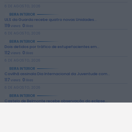
6 DE AGOSTO, 2026
BEIRA INTERIOR
ULS da Guarda recebe quatro novas Unidades...
119
0
views
likes
2026 Rádio Caria. Todos os direitos
reservados.
6 DE AGOSTO, 2026
BEIRA INTERIOR
Dois detidos por tráfico de estupefacientes em...
112
0
views
likes
6 DE AGOSTO, 2026
BEIRA INTERIOR
Covilhã assinala Dia Internacional da Juventude com...
117
0
views
likes
6 DE AGOSTO, 2026
BEIRA INTERIOR
Castelo de Belmonte recebe observação do eclipse...
102
0
views
likes
6 DE AGOSTO, 2026
BEIRA INTERIOR
Câmara da Guarda disponibiliza novos serviços online