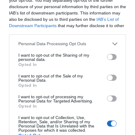
your opt-out. You may separately opt-out of the further
ações em prol da comunidade sertaginense.
disclosure of your personal information by third parties on the
Conhecido pela sua integridade, inteligência e profundo
IAB’s list of downstream participants. This information may
amor pela sua terra, Ângelo Pedro Farinha exerceu funções
also be disclosed by us to third parties on the
IAB’s List of
autárquicas com notável empenho e dedicação. A sua
Downstream Participants
that may further disclose it to other
carreira política ganhou destaque após o 25 de Abril de
third parties.
1974, quando foi nomeado para a Comissão Administrativa
da Câmara Municipal da Sertã. Mais tarde, entre 1983 e
Personal Data Processing Opt Outs
1994, desempenhou o cargo de presidente da autarquia,
período em que realizou diversas obras e implementou
projetos que ainda hoje se refletem no desenvolvimento
I want to opt-out of the Sharing of my
personal data.
do concelho.
Opted In
Ao longo dos anos, Farinha foi uma figura de confiança
para os habitantes da Sertã, que depositaram nele
I want to opt-out of the Sale of my
consecutivos votos de confiança. A sua liderança e visão
Personal Data.
estratégica foram essenciais para algumas das principais
Opted In
conquistas do município, sendo lembrado como um
exemplo de compromisso com o serviço público e com o
I want to opt-out of processing my
Personal Data for Targeted Advertising.
progresso da sua terra natal.
Opted In
I want to opt-out of Collection, Use,
Retention, Sale, and/or Sharing of my
Personal Data that Is Unrelated with the
Purposes for which it was collected.