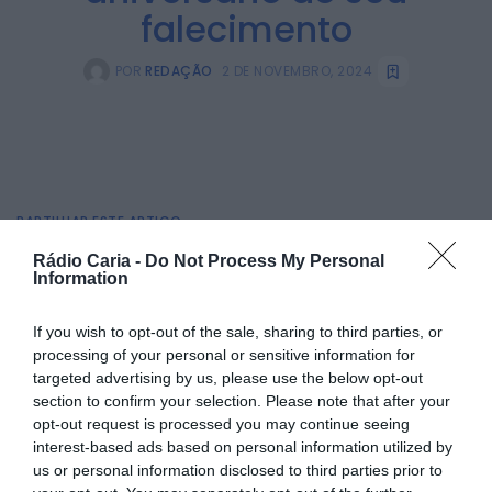
falecimento
POR
REDAÇÃO
2 DE NOVEMBRO, 2024
PARTILHAR ESTE ARTIGO
Facebook
Mastodon
Email
Share
Rádio Caria -
Do Not Process My Personal
Information
If you wish to opt-out of the sale, sharing to third parties, or
No passado dia 29 de outubro, o PSD da Sertã, em conjunto
processing of your personal or sensitive information for
com a família de Ângelo Pedro Farinha, assinalou com
targeted advertising by us, please use the below opt-out
saudade o 30.º aniversário do falecimento desta figura
section to confirm your selection. Please note that after your
marcante da história do concelho. Em tributo ao ex-
opt-out request is processed you may continue seeing
presidente da Câmara Municipal, foi realizada uma
homenagem que incluiu a colocação de uma coroa de
interest-based ads based on personal information utilized by
flores junto ao seu jazigo, um gesto simbólico para
us or personal information disclosed to third parties prior to
recordar o seu legado e o impacto duradouro das suas