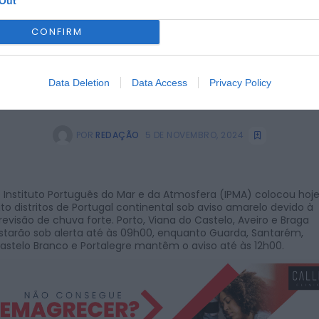
Out
CONFIRM
Data Deletion
Data Access
Privacy Policy
POR
REDAÇÃO
5 DE NOVEMBRO, 2024
 Instituto Português do Mar e da Atmosfera (IPMA) colocou hoj
ito distritos de Portugal continental sob aviso amarelo devido à
revisão de chuva forte. Porto, Viana do Castelo, Aveiro e Braga
starão sob alerta até às 09h00, enquanto Guarda, Santarém,
astelo Branco e Portalegre mantêm o aviso até às 12h00.