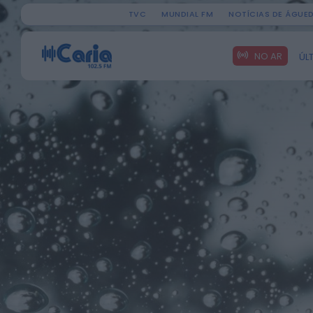
TVC
MUNDIAL FM
NOTÍCIAS DE ÁGUE
Search
NO AR
ÚL
for: