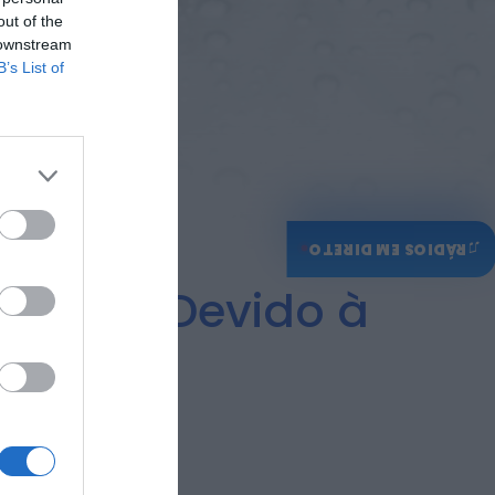
ONTEM, 14:15
out of the
 downstream
Notícias de Águeda
Passagem inferior da
B’s List of
Cerâmica do Alto
reabre ao trânsito e
marca avanço...
ONTEM, 11:52
♫
RÁDIOS EM DIRETO
Amarelo Devido à