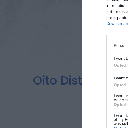
information 
further disc
participants
Downstream 
Persona
I want t
Opted 
Oito Distritos 
I want t
Opted 
I want 
Advertis
Opted 
I want t
of my P
was col