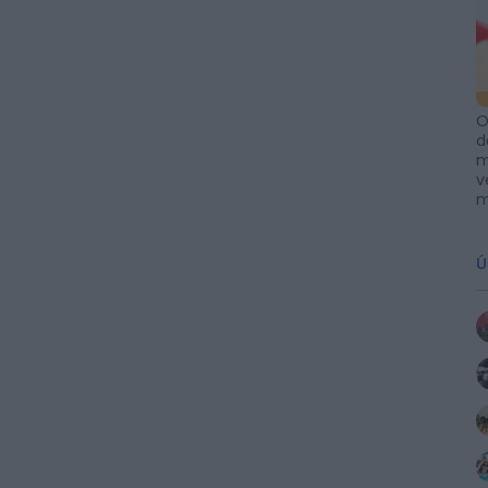
O
d
m
v
m
Ú