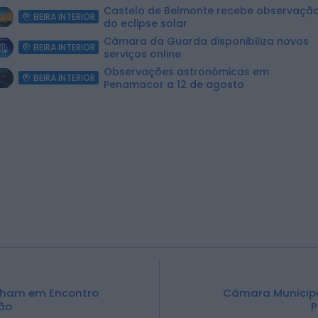
Piscina Praia
Castelo de Belmonte recebe observaçã
BEIRA INTERIOR
do eclipse solar
Câmara da Guarda disponibiliza novos
BEIRA INTERIOR
serviços online
Observações astronómicas em
BEIRA INTERIOR
Penamacor a 12 de agosto
ilham em Encontro
Câmara Municipa
ão
P