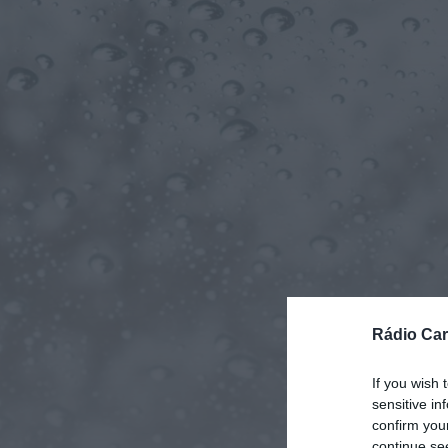
Rádio Car
If you wish 
sensitive in
confirm you
continue se