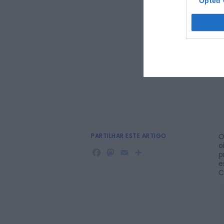
Opted 
PARTILHAR ESTE ARTIGO
O
o
Facebook
Mastodon
Email
Share
p
e
C