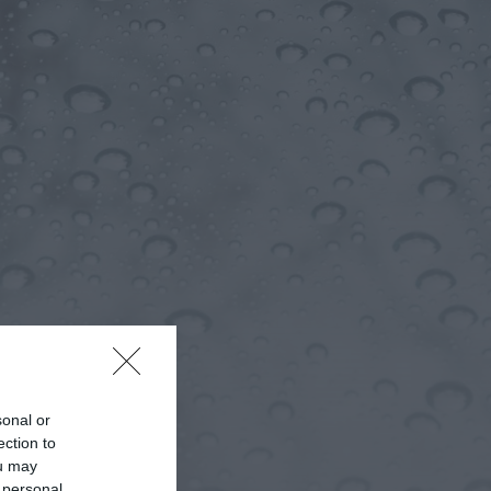
recebe observação do
eclipse solar
ONTEM, 22:53
Diário Criminal
Prisão preventiva para
quatro arguidos em
rede que furtava cobre
das
telecomunicações....
ONTEM, 14:37
Também em:
Mundial FM
Diário Criminal
Homem detido nos
Açores por suspeitas de
violação e violência
doméstica
ONTEM, 14:17
Diário Criminal
sonal or
PJ detém homem por
suspeitas de tráfico de
ection to
droga em operação
ou may
que...
 personal