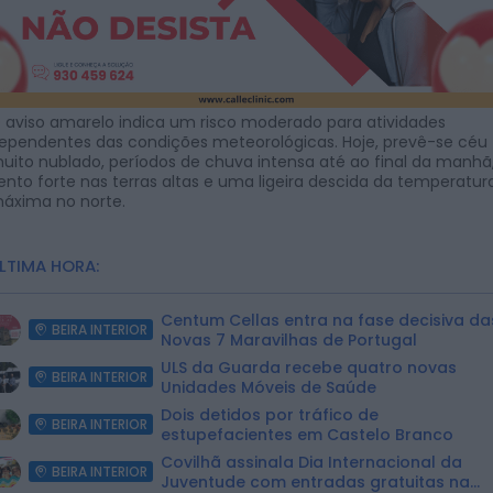
 aviso amarelo indica um risco moderado para atividades
ependentes das condições meteorológicas. Hoje, prevê-se céu
uito nublado, períodos de chuva intensa até ao final da manhã
ento forte nas terras altas e uma ligeira descida da temperatur
áxima no norte.
LTIMA HORA:
Centum Cellas entra na fase decisiva da
BEIRA INTERIOR
Novas 7 Maravilhas de Portugal
ULS da Guarda recebe quatro novas
BEIRA INTERIOR
Unidades Móveis de Saúde
Dois detidos por tráfico de
BEIRA INTERIOR
estupefacientes em Castelo Branco
Covilhã assinala Dia Internacional da
BEIRA INTERIOR
Juventude com entradas gratuitas na