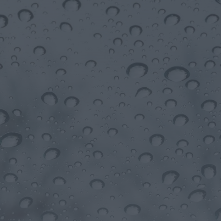
Portugal
HOJE, 23:24
Rádio Caria
ULS da Guarda recebe
quatro novas Unidades
Móveis de Saúde
HOJE, 23:17
Rádio Caria
Dois detidos por tráfico
de estupefacientes em
Castelo Branco
HOJE, 23:08
Rádio Caria
Covilhã assinala Dia
Internacional da
Juventude com
entradas gratuitas na
Piscina Praia
HOJE, 23:01
Rádio Caria
Castelo de Belmonte