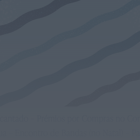
Preços dos combustíveis podem cair
mais de 12 cêntimos por litro já...
ONTEM, 15:44
Também em:
Notícias de Águeda • Notícias de
Anadia • Diário da Bairrada
+1 mais
Notícias de Águeda
Caminhada “Pé na Causa” da ABARCA
adiada devido à coincidência com
outros...
ONTEM, 15:36
Diário da Bairrada
Exposição “Santo António Militar” leva ao
Museu Militar do Buçaco uma dimensão...
ONTEM, 11:46
Mundial FM
Câmara de Viseu e nova Universidade
Politécnica reforçam cooperação e
traçam estratégia...
ONTEM, 11:43