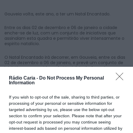
Gouveia volta, este ano, a ter um Natal Encantado.
Entre os dias 02 de dezembro e 06 de janeiro a cidade
enche-se de luz, com um conjunto de iniciativas que
assinalam esta quadra e permitirão viver intensamente o
espirito natalício.
O Natal Encantado irá decorrer, em Gouveia, entre os dias
02 de dezembro a 06 de janeiro, e prevê um conjunto de
iniciativas, promovidas pelo Município de Gouveia, que
prometem trazer a Gouveia a animação e magia do Natal,
Rádio Caria -
Do Not Process My Personal
bem como dinamizar e promover as compras no
Information
comércio local.
O programa preparado será recheado de atividades
If you wish to opt-out of the sale, sharing to third parties, or
pensadas para toda a família, que irão revestir a cidade de
processing of your personal or sensitive information for
cor, luz, brilho, alegria, música e muita animação.
targeted advertising by us, please use the below opt-out
section to confirm your selection. Please note that after your
Assim, a partir de dezembro o som e a luz de natal
opt-out request is processed you may continue seeing
invadem as ruas de Gouveia e a animação povoará os
interest-based ads based on personal information utilized by
principais eixos da cidade.