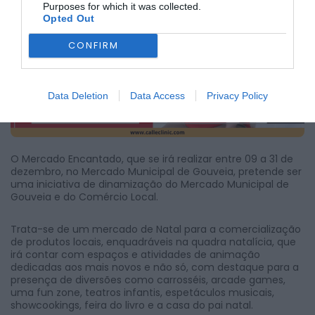
Purposes for which it was collected.
dos Negócios de Gouveia.
Opted Out
CONFIRM
Data Deletion
Data Access
Privacy Policy
O Mercado Encantado, que se irá realizar entre 09 a 31 de
dezembro, no Mercado Municipal de Gouveia, pretende ser
uma iniciativa de dinamização do Mercado Municipal de
Gouveia e do Comércio Local.
Trata-se de um mercado de Natal para a comercialização
de produtos locais, enquadráveis na quadra natalícia, que
irá contar com espaços e atividades de animação
dedicadas aos mais novos e não só, com destaque para a
presença de diversões como carrosséis, arcade games,
uma fun zone, teatros infantis, espetáculos musicais,
showcookings, feira do livro e a casa do pai natal.