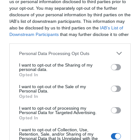
us or personal information disclosed to third parties prior to
your opt-out. You may separately opt-out of the further
Passeios de Coche, Encontro de Bandas no Natal e
disclosure of your personal information by third parties on the
Corrida/Caminhada de Pais Natais são algumas das
IAB’s list of downstream participants. This information may
atividades que, este ano, farão as delicias de miúdos e
also be disclosed by us to third parties on the
IAB’s List of
graúdos.
Downstream Participants
that may further disclose it to other
“O Presente Ideal? Está no Comércio Local!” – Habilite-se a
third parties.
ganhar prémios por compras no comércio local.
Personal Data Processing Opt Outs
A campanha de incentivo às compras no comércio local
irá decorrer entre 02 de dezembro e 02 de janeiro e tem
como o objetivo de estimular a economia local e
I want to opt-out of the Sharing of my
personal data.
incentivar as compras nos estabelecimentos de comércio
Opted In
e serviços do concelho.
I want to opt-out of the Sale of my
A iniciativa irá funcionar da seguinte forma: por cada de
Personal Data.
compra de valor igual ou superior a 20,00€, os
Opted In
participantes irão receber um cupão que, sendo
depositado em tômbola (localizada no Mercado Municipal
I want to opt-out of processing my
Personal Data for Targeted Advertising.
de Gouveia), os poderá habilitar a receber prémios
Opted In
financeiros convertíveis em compras no comércio local.
I want to opt-out of Collection, Use,
A campanha será desenvolvida pelo Município de Gouveia
Retention, Sale, and/or Sharing of my
em parceria com a ADN – Agência de Desenvolvimento
Personal Data that Is Unrelated with the