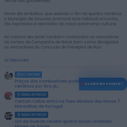
festas aos gouveenses.
Neste dia simbólico, que assinala o fim da quadra natalícia,
o Município de Gouveia, promove este habitual encontro,
tão expressivo e identitário do nosso património cultural.
No mesmo dia serão também conhecidos os vencedores
do sorteio da Campanha de Natal, bem como divulgados
os vencedores do Concurso de Presépios de Rua.
ÚLTIMA HORA:
ECONOMIA
Preços dos combustíveis podem cair mais de 12
♫
RÁDIOS EM DIRETO
cêntimos por litro já...
BEIRA INTERIOR
Centum Cellas entra na fase decisiva das Novas 7
Maravilhas de Portugal
BEIRA INTERIOR
ULS da Guarda recebe quatro novas Unidades
Móveis de Saúde