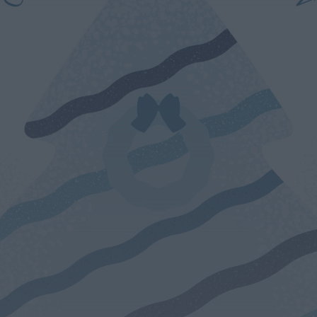
Diário Criminal
Megaoperação internacional
desmantela rede de tráfico de pessoas,
droga e armas. Há...
ONTEM, 18:22
Diário Criminal
Perseguição em alto mar termina com
recuperação de mais de 421 quilos...
ONTEM, 18:19
Diário Criminal
Acidente com dois mortos leva à
descoberta de milhares de doses de...
ONTEM, 18:13
Notícias de Águeda
Confusão envolve entre 30 e 40 pessoas
na Praia Fluvial de Bolfiar...
ONTEM, 18:09
Mundial FM
Última Hora