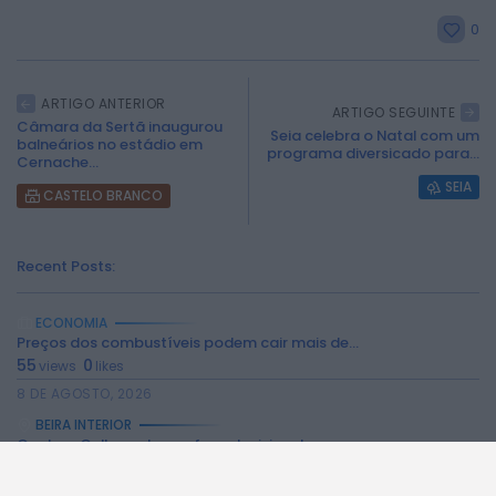
0
ARTIGO ANTERIOR
2026 Rádio Caria. Todos os direitos
ARTIGO SEGUINTE
Câmara da Sertã inaugurou
reservados.
Seia celebra o Natal com um
balneários no estádio em
programa diversicado para...
Cernache...
SEIA
CASTELO BRANCO
Recent Posts:
ECONOMIA
Preços dos combustíveis podem cair mais de...
55
0
views
likes
8 DE AGOSTO, 2026
BEIRA INTERIOR
Centum Cellas entra na fase decisiva das...
307
0
views
likes
6 DE AGOSTO, 2026