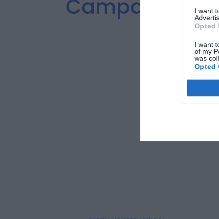
Campanha “Na
I want 
Advertis
Opted 
I want t
of my P
was col
Opted 