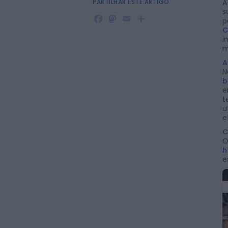
PARTILHAR ESTE ARTIGO
A
s
Facebook
Mastodon
Email
Share
p
C
i
m
A
N
b
e
t
u
e
C
O
h
e