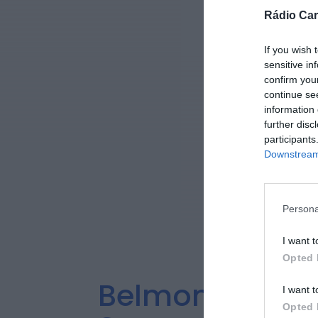
Rádio Car
If you wish 
sensitive in
confirm you
continue se
information 
further disc
participants
Downstream 
Persona
I want t
Opted 
Belmonte Pro
I want t
Opted 