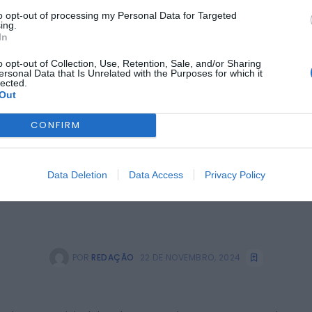
turalmente Belmonte
to opt-out of processing my Personal Data for Targeted
ing.
COMPOSTO”
In
o opt-out of Collection, Use, Retention, Sale, and/or Sharing
ersonal Data that Is Unrelated with the Purposes for which it
lected.
Out
CONFIRM
Data Deletion
Data Access
Privacy Policy
POR
REDAÇÃO
22 DE NOVEMBRO, 2024