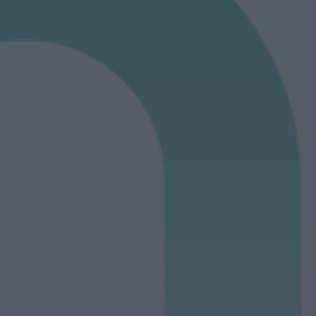
HOJE, 8:01
Notícias de Águeda
OuTonalidades
apresenta Bolsa de
Grupos para 2027 com
48 projetos musicais
pré-selecionados
HOJE, 0:05
Rádio Caria
Centum Cellas entra na
fase decisiva das
Novas 7 Maravilhas de
Portugal
HOJE, 23:24
Rádio Caria
ULS da Guarda recebe
quatro novas Unidades
Móveis de Saúde
HOJE, 23:17
Rádio Caria
Dois detidos por tráfico