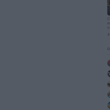
C
s
c
4
Ú