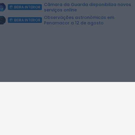
Câmara da Guarda disponibiliza novos
BEIRA INTERIOR
serviços online
Observações astronómicas em
BEIRA INTERIOR
Penamacor a 12 de agosto
riense Organiza Viagem
Museu Judaico
.
Lançamento 
A
DESPORTO
BELMONTE