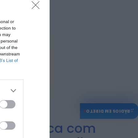
Também em:
Mundial FM
Diário Criminal
Homem detido nos
sonal or
Açores por suspeitas de
ection to
violação e violência
ou may
doméstica
 personal
ONTEM, 14:17
out of the
 downstream
B’s List of
♫
RÁDIOS EM DIRETO
Doméstica com