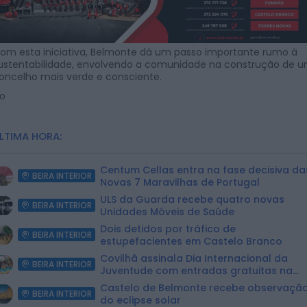
om esta iniciativa, Belmonte dá um passo importante rumo à
ustentabilidade, envolvendo a comunidade na construção de 
oncelho mais verde e consciente.
o
LTIMA HORA:
Centum Cellas entra na fase decisiva da
BEIRA INTERIOR
Novas 7 Maravilhas de Portugal
ULS da Guarda recebe quatro novas
BEIRA INTERIOR
Unidades Móveis de Saúde
Dois detidos por tráfico de
BEIRA INTERIOR
estupefacientes em Castelo Branco
Covilhã assinala Dia Internacional da
BEIRA INTERIOR
Juventude com entradas gratuitas na
Piscina Praia
Castelo de Belmonte recebe observaçã
BEIRA INTERIOR
do eclipse solar