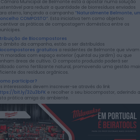
 Câmara Municipal de Belmonte está a apostar numa solução
ustentável para reduzir a quantidade de biorresíduos enviados
ara aterro, lançando a campanha
“Naturalmente Belmonte, u
oncelho COMPOSTO”
. Esta iniciativa tem como objetivo
ncentivar as práticas de compostagem doméstica entre os
unícipes.
tribuição de Biocompostores
o âmbito da campanha, estão a ser distribuídos
iocompostores gratuitos
a residentes de Belmonte que vivam
m moradias com espaço exterior (quintal ou jardim) ou que
enham áreas de cultivo. O composto produzido poderá ser
tilizado como fertilizante natural, promovendo uma gestão mai
ficiente dos resíduos orgânicos.
omo participar?
s interessados devem inscrever-se através do link
ttps://bit.ly/3Zu3bFK
e recolher o seu biocompostor, aderindo 
sta prática amiga do ambiente.