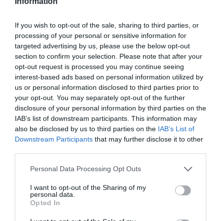
Information
Facebook
Mastodon
Email
Share
If you wish to opt-out of the sale, sharing to third parties, or
processing of your personal or sensitive information for
targeted advertising by us, please use the below opt-out
A Câmara Municipal do Sabugal informa que, devido a
trabalhos de reparação numa conduta, será necessário
section to confirm your selection. Please note that after your
interromper o abastecimento público de água em Sortelha
opt-out request is processed you may continue seeing
no próximo dia
25 de novembro
, segunda-feira.
interest-based ads based on personal information utilized by
A autarquia lamenta os incómodos causados e agradece a
us or personal information disclosed to third parties prior to
compreensão da população durante este período.
your opt-out. You may separately opt-out of the further
disclosure of your personal information by third parties on the
IAB’s list of downstream participants. This information may
also be disclosed by us to third parties on the
IAB’s List of
Downstream Participants
that may further disclose it to other
third parties.
Personal Data Processing Opt Outs
Para mais informações ou esclarecimentos, está
I want to opt-out of the Sharing of my
disponível o contacto do Setor Administrativo de Águas e
personal data.
Opted In
Saneamento, através do número
271 751 043
.
Recomenda-se aos residentes que tomem as devidas