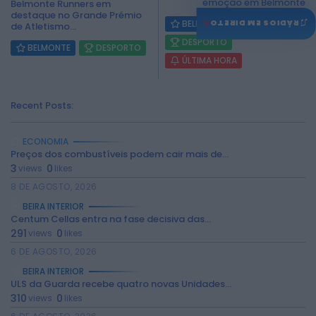
emoção em Belmonte
Belmonte Runners em
destaque no Grande Prémio
♫
BELMONTE
CULTURA
RÁDIOS EM DIRETO
de Atletismo...
DESPORTO
BELMONTE
DESPORTO
ÚLTIMA HORA
Recent Posts:
ECONOMIA
Preços dos combustíveis podem cair mais de...
3
0
views
likes
8 DE AGOSTO, 2026
BEIRA INTERIOR
Centum Cellas entra na fase decisiva das...
291
0
views
likes
6 DE AGOSTO, 2026
BEIRA INTERIOR
ULS da Guarda recebe quatro novas Unidades...
310
0
views
likes