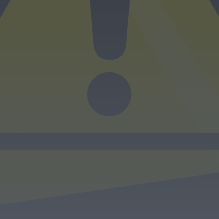
Diário da Bairrada
Exposição “Santo António Militar” leva ao
Museu Militar do Buçaco uma dimensão...
HOJE, 11:46
Mundial FM
Câmara de Viseu e nova Universidade
Politécnica reforçam cooperação e
traçam estratégia...
HOJE, 11:43
Mundial FM
Portela celebrou Nossa Senhora da
Conceição com cinco dias de fé,
tradição...
HOJE, 11:36
Diário Criminal
Jovem de 18 anos detido por condução
perigosa em concentração de
motociclos...
HOJE, 11:34
Diário Criminal