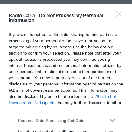
Rádio Caria -
Do Not Process My Personal
PARTILHAR ESTE ARTIGO
Information
Facebook
Mastodon
Email
Share
If you wish to opt-out of the sale, sharing to third parties, or
processing of your personal or sensitive information for
targeted advertising by us, please use the below opt-out
A partir de hoje e até 6 de janeiro de 2025, Gouveia
section to confirm your selection. Please note that after your
transforma-se num autêntico cenário natalício com o
opt-out request is processed you may continue seeing
programa “Natal Encantado”. Este evento, promovido pelo
município da Guarda, alia magia e tradição com o objetivo
interest-based ads based on personal information utilized by
de dinamizar o comércio local e envolver a comunidade.
us or personal information disclosed to third parties prior to
your opt-out. You may separately opt-out of the further
Entre as iniciativas destacam-se a corrida de Pais Natais, o
disclosure of your personal information by third parties on the
encontro de bandas, passeios de coche e o “Mercado
Encantado”, que funcionará de 9 a 31 de dezembro no
IAB’s list of downstream participants. This information may
mercado municipal. Este espaço oferecerá produtos locais,
also be disclosed by us to third parties on the
IAB’s List of
diversões para crianças, espetáculos, showcookings e até a
Downstream Participants
that may further disclose it to other
casa do Pai Natal.
third parties.
Personal Data Processing Opt Outs
I want to opt-out of the Sharing of my