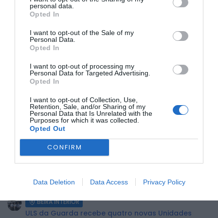
personal data.
Opted In
I want to opt-out of the Sale of my
Personal Data.
A campanha “O Presente Ideal? Está no Comércio Local!”
Opted In
premiará clientes que realizem compras a partir de 20
euros nas lojas aderentes, com o sorteio de prémios
I want to opt-out of processing my
marcado para 6 de janeiro.
Personal Data for Targeted Advertising.
Opted In
Outra atração será o concurso de presépios, entre 7 de
dezembro e 6 de janeiro, onde os melhores trabalhos,
I want to opt-out of Collection, Use,
expostos na Praça Dr. Alípio de Melo, serão premiados. O
Retention, Sale, and/or Sharing of my
evento encerra com o tradicional Cantar das Janeiras no
Personal Data that Is Unrelated with the
Dia de Reis, celebrando as boas festas na cidade.
Purposes for which it was collected.
Opted Out
ÚLTIMA HORA:
CONFIRM
BEIRA INTERIOR
Centum Cellas entra na fase decisiva das Novas 7
Data Deletion
Data Access
Privacy Policy
Maravilhas de Portugal
BEIRA INTERIOR
ULS da Guarda recebe quatro novas Unidades