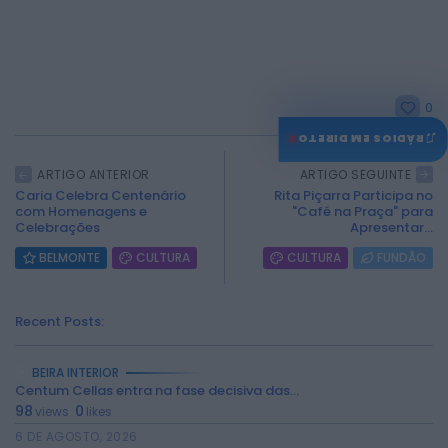
0
♫
RÁDIOS EM DIRETO
ARTIGO ANTERIOR
ARTIGO SEGUINTE
Caria Celebra Centenário
Rita Piçarra Participa no
com Homenagens e
"Café na Praça" para
Celebrações
Apresentar...
BELMONTE
CULTURA
CULTURA
FUNDÃO
Recent Posts:
BEIRA INTERIOR
Centum Cellas entra na fase decisiva das...
98
0
views
likes
6 DE AGOSTO, 2026