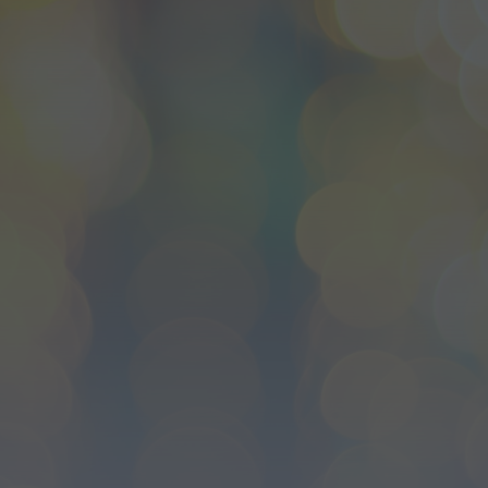
ULS da Guarda recebe quatro novas
Unidades Móveis de Saúde
HOJE, 23:17
Rádio Caria
Dois detidos por tráfico de
estupefacientes em Castelo Branco
HOJE, 23:08
Rádio Caria
Covilhã assinala Dia Internacional da
Juventude com entradas gratuitas na
Piscina Praia
HOJE, 23:01
Rádio Caria
Castelo de Belmonte recebe observação
do eclipse solar
ONTEM, 22:53
Diário Criminal
Prisão preventiva para quatro arguidos
em rede que furtava cobre das