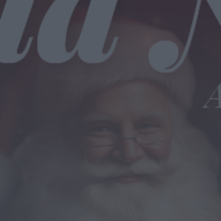
Notícias de Águeda
É oficial: AD Valonguense vai disputar a
Liga SABSEG na época 2026/27
ONTEM, 18:09
Notícias de Águeda
Nasce a Associação Atlética de Águeda
para relançar o andebol masculino no...
ONTEM, 8:05
Notícias de Águeda
Mulher detida em Santa Maria da Feira
por violência doméstica contra duas...
ONTEM, 8:01
Rádio Caria
Centum Cellas entra na fase decisiva
das Novas 7 Maravilhas de Portugal
ONTEM, 23:24