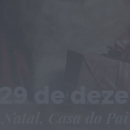
Rádio Caria
ULS da Guarda recebe quatro novas
Unidades Móveis de Saúde
ONTEM, 23:17
Rádio Caria
Dois detidos por tráfico de
estupefacientes em Castelo Branco
ONTEM, 23:08
Rádio Caria
Covilhã assinala Dia Internacional da
Juventude com entradas gratuitas na
Piscina Praia
ONTEM, 23:01
Rádio Caria
Castelo de Belmonte recebe observação
do eclipse solar
6 DE AGOSTO, 2026 — 22:53