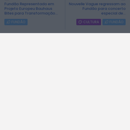
Fundão Representado em
Nouvelle Vague regressam ao
Projeto Europeu Bauhaus
Fundão para concerto
Bites para Transformação...
especial de...
FUNDÃO
CULTURA
FUNDÃO
Recent Posts:
BEIRA INTERIOR
Centum Cellas entra na fase decisiva das...
263
0
views
likes
6 DE AGOSTO, 2026
BEIRA INTERIOR
ULS da Guarda recebe quatro novas Unidades...
290
0
views
likes
6 DE AGOSTO, 2026
BEIRA INTERIOR
Dois detidos por tráfico de estupefacientes em...
214
0
views
likes
6 DE AGOSTO, 2026