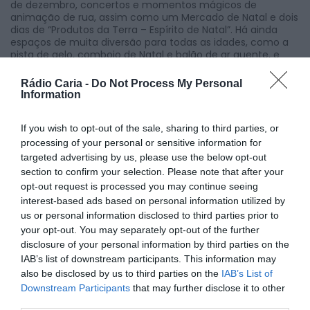
de dezembro, concertos e momentos mágicos de
animação de rua, assim como um Mercado de Natal e dois
dias de “Produtos da Terra – Espírito de Natal”. Há ainda
espaços de muita diversão para todas as idades, como a
pista de gelo, comboio de Natal e balão de ar quente, e
para os mais novos haverá carrossel, pista de carros e
muita animação.
Rádio Caria -
Do Not Process My Personal
Information
No que toca a concertos e animação musical, o primeiro
acontece logo no dia 14 de dezembro, pelas 15 horas, com
If you wish to opt-out of the sale, sharing to third parties, or
o Grupo de Música Popular de Cernache do Bonjardim.
processing of your personal or sensitive information for
O grupo de Hip Hop das Dance Clube também marca
targeted advertising by us, please use the below opt-out
presença, com duas atuações: a primeira no dia 17 de
section to confirm your selection. Please note that after your
dezembro, às 18 horas com a classe de 3/5 anos, e dia 21,
opt-out request is processed you may continue seeing
pelas 10 horas, com a classe dos 7 aos 18 anos. Dia 20 de
interest-based ads based on personal information utilized by
dezembro, às 17 horas, a Aldeia Natal recebe atuação da
us or personal information disclosed to third parties prior to
Escola de Ballet da Associação d’Artes Tullio Victorino.
Também no dia 21, a Tuna da Academia Sénior atua às 17
your opt-out. You may separately opt-out of the further
horas.
disclosure of your personal information by third parties on the
IAB’s list of downstream participants. This information may
Dia 22 de dezembro, o Avô Cantigas anima toda a aldeia,
also be disclosed by us to third parties on the
IAB’s List of
com uma atuação às 10 horas. No mesmo dia, pelas 18
horas, há ainda atuação de Frankie and
Downstream Participants
that may further disclose it to other
The Guitar Man.
third parties.