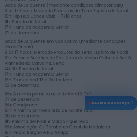
Balão de Ar quente (mediante condições climatéricas)
9 às 17 horas: Mercado Produtos da Terra Espírito de Natal
10h: Hip Hop Dance Club – 7/18 anos
11h: Parada de Natal
17h: Tuna da Academia Sénior
22 de dezembro:
Balão de Ar quente em voo cativo (mediante condições
climatéricas)
9 às 17 horas: Mercado Produtos da Terra Espírito de Natal
10h: Passeio Solidário de Pais Natal do Vespa Clube da Sertã,
Alameda da Carvalha, Sertã
14h30: Parada de Natal
17h: Tuna da Academia Sénior
18h: Frankie and The Guitar Man
23 de dezembro:
15h: A minha primeira aula de Karaté CKS
27 de dezembro:
♫
RÁDIOS EM DIRETO
15h: Candyman
16h: A minha primeira aula de Karaté CKS
28 de dezembro:
11h: Paloma del Pillar e Marco Figueiredo
15h: Associação Os Tambores Casal da Madalena
18h: Pedro Bargão e Rui Aziago