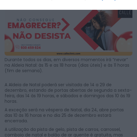
performances de fogo, às 11h30 e às 17 horas.
Durante todos os dias, em diversos momentos irá “nevar”
na Aldeia Natal: às 15 e as 18 horas (dias úteis) e às 11 horas
(fim de semana).
A Aldeia de Natal poderá ser visitada de 14 a 29 de
dezembro, estando de portas abertas de segunda a sexta-
feira, das 14 às 19 horas, e sábados e domingos das 10 às 19
horas.
A exceção será na véspera de Natal, dia 24, abre portas
das 10 às 16 horas e no dia 25 de dezembro estará
encerrada.
A utilização da pista de gelo, pista de carros, carrossel,
comboio de natal e balão de ar quente é gratuita, mas