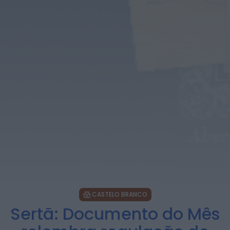
ULS da Guarda recebe quatro novas
Unidades Móveis de Saúde
HOJE, 23:17
Rádio Caria
Dois detidos por tráfico de
estupefacientes em Castelo Branco
HOJE, 23:08
Rádio Caria
Covilhã assinala Dia Internacional da
Juventude com entradas gratuitas na
Piscina Praia
HOJE, 23:01
Rádio Caria
Castelo de Belmonte recebe observação
do eclipse solar
ONTEM, 22:53
CASTELO BRANCO
Sertã: Documento do Mês