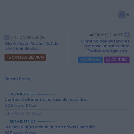
0
ARTIGO SEGUINTE
ARTIGO ANTERIOR
Comunidade de Leitores
Vila Velha de Ródão: Detido
Promove Debate Sobre
por crime de uso...
Realismo Mágico na...
CASTELO BRANCO
COVILHÃ
CULTURA
Recent Posts:
BEIRA INTERIOR
Centum Cellas entra na fase decisiva das...
244
0
views
likes
2026 Rádio Caria. Todos os direitos
reservados.
6 DE AGOSTO, 2026
BEIRA INTERIOR
ULS da Guarda recebe quatro novas Unidades...
265
0
views
likes