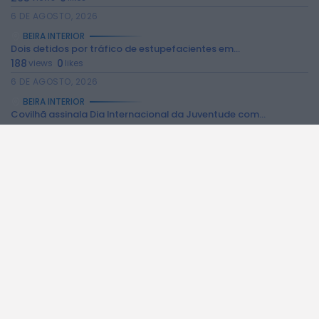
6 DE AGOSTO, 2026
BEIRA INTERIOR
Dois detidos por tráfico de estupefacientes em...
188
0
views
likes
6 DE AGOSTO, 2026
BEIRA INTERIOR
Covilhã assinala Dia Internacional da Juventude com...
203
0
views
likes
6 DE AGOSTO, 2026
BEIRA INTERIOR
Castelo de Belmonte recebe observação do eclipse...
188
0
views
likes
6 DE AGOSTO, 2026
BEIRA INTERIOR
Câmara da Guarda disponibiliza novos serviços online
173
0
views
likes
6 DE AGOSTO, 2026
BEIRA INTERIOR
Observações astronómicas em Penamacor a 12 de...