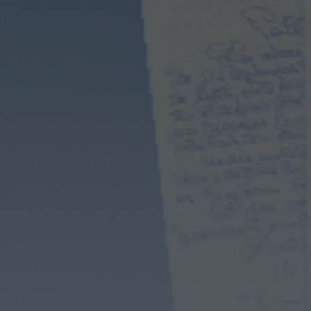
Notícias de Águeda
É oficial: AD Valonguense vai disputar a
Liga SABSEG na época 2026/27
HOJE, 18:09
Notícias de Águeda
Nasce a Associação Atlética de Águeda
para relançar o andebol masculino no...
HOJE, 8:05
Notícias de Águeda
Mulher detida em Santa Maria da Feira
por violência doméstica contra duas...
HOJE, 8:01
Rádio Caria
Centum Cellas entra na fase decisiva
das Novas 7 Maravilhas de Portugal
HOJE, 23:24
Rádio Caria