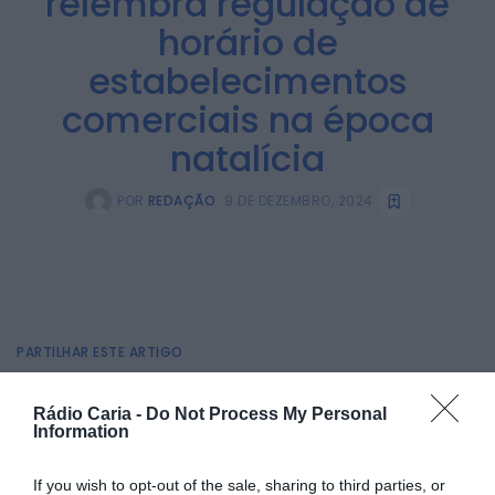
relembra regulação de
horário de
estabelecimentos
comerciais na época
natalícia
POR
REDAÇÃO
9 DE DEZEMBRO, 2024
PARTILHAR ESTE ARTIGO
Facebook
Mastodon
Email
Share
Rádio Caria -
Do Not Process My Personal
Information
O mês de dezembro, especialmente a época natalícia,
If you wish to opt-out of the sale, sharing to third parties, or