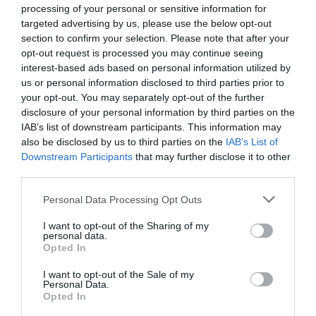
anima fortemente o comércio. Pela afluência e procura
processing of your personal or sensitive information for
típicas desta época, desde cedo as autoridades procuram
targeted advertising by us, please use the below opt-out
regular horários de funcionamento dos estabelecimentos
section to confirm your selection. Please note that after your
comerciais, seja com o intuito de evitar e prevenir abusos,
seja para o próprio incremento de vendas.
opt-out request is processed you may continue seeing
interest-based ads based on personal information utilized by
us or personal information disclosed to third parties prior to
E é precisamente esta regulamentação que está em
destaque no “Documento do Mês” de dezembro. Em 1950,
your opt-out. You may separately opt-out of the further
o então Presidente da Câmara da Sertã, António Peixoto
disclosure of your personal information by third parties on the
Correia, torna público o despacho do Ministério das
IAB’s list of downstream participants. This information may
Corporações e Previdência Social, que dá a conhecer as
also be disclosed by us to third parties on the
IAB’s List of
regras de abertura e encerramento dos estabelecimentos
Downstream Participants
that may further disclose it to other
comerciais entre o Natal e o Ano Novo.
third parties.
Através de edital, o então presidente da Câmara Municipal
Personal Data Processing Opt Outs
“fazia saber que o regime de abertura e encerramento dos
estabelecimentos comerciais e industriais no período do
I want to opt-out of the Sharing of my
Natal e Ano Novo”, seria regulado por este despacho. Assim,
personal data.
ficava regulado que nos dias 25 de dezembro e 1 de janeiro,
Opted In
as atividades comerciais deviam estar obrigatoriamente
encerradas.
I want to opt-out of the Sale of my
Personal Data.
Opted In
Na véspera de Natal, por ser domingo, estes
estabelecimentos poderiam ter a “casa aberta ao público