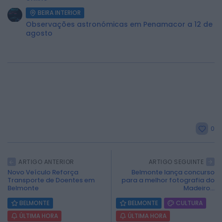
BEIRA INTERIOR
Observações astronómicas em Penamacor a 12 de
agosto
2026 Rádio Caria. Todos os direitos
reservados.
0
ARTIGO ANTERIOR
ARTIGO SEGUINTE
Novo Veículo Reforça
Belmonte lança concurso
Transporte de Doentes em
para a melhor fotografia do
Belmonte
Madeiro...
BELMONTE
BELMONTE
CULTURA
ÚLTIMA HORA
ÚLTIMA HORA