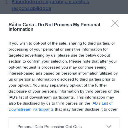
Prioridade na segurança e apelo à
responsabilidade
PARTILHAR ESTE ARTIGO
Rádio Caria -
Do Not Process My Personal
Facebook
Mastodon
Email
Share
Information
If you wish to opt-out of the sale, sharing to third parties, or
processing of your personal or sensitive information for
Desde o início da Operação Festas em Segurança
targeted advertising by us, please use the below opt-out
2024/2025, as forças de segurança nacionais, Polícia de
section to confirm your selection. Please note that after your
Segurança Pública (PSP) e Guarda Nacional Republicana
opt-out request is processed you may continue seeing
(GNR), têm intensificado ações de fiscalização e
prevenção, resultando em números expressivos de
interest-based ads based on personal information utilized by
detenções, apreensões e autos de contraordenação, com
us or personal information disclosed to third parties prior to
o objetivo de garantir a segurança durante a época
your opt-out. You may separately opt-out of the further
natalícia e as celebrações de ano novo.
disclosure of your personal information by third parties on the
PSP: 508 detenções e 66.298
IAB’s list of downstream participants. This information may
also be disclosed by us to third parties on the
IAB’s List of
doses de droga apreendidas
Downstream Participants
that may further disclose it to other
A PSP efetuou 508 detenções em todo o território nacional
third parties.
desde o início da operação. Entre estas, destacam-se 219
detenções por crimes rodoviários, incluindo 146 por
Personal Data Processing Opt Outs