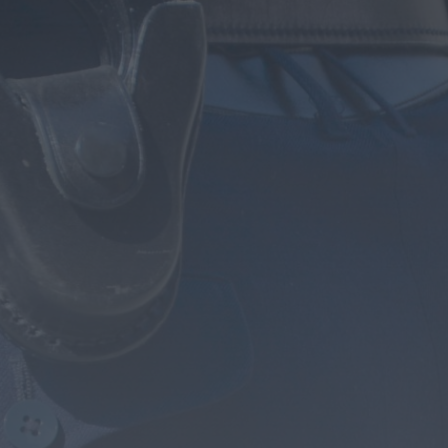
Notícias de Águeda
É oficial: AD Valonguense vai disputar a
Liga SABSEG na época 2026/27
ONTEM, 18:09
Notícias de Águeda
Nasce a Associação Atlética de Águeda
para relançar o andebol masculino no...
ONTEM, 8:05
Notícias de Águeda
Mulher detida em Santa Maria da Feira
por violência doméstica contra duas...
ONTEM, 8:01
Rádio Caria
Centum Cellas entra na fase decisiva
das Novas 7 Maravilhas de Portugal
ONTEM, 23:24