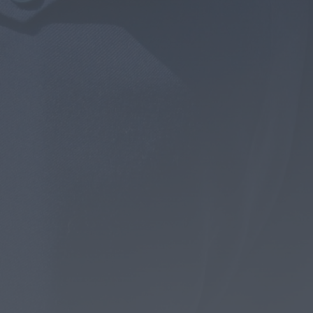
Rádio Caria
ULS da Guarda recebe quatro novas
Unidades Móveis de Saúde
ONTEM, 23:17
Rádio Caria
Dois detidos por tráfico de
estupefacientes em Castelo Branco
ONTEM, 23:08
Rádio Caria
Covilhã assinala Dia Internacional da
Juventude com entradas gratuitas na
Piscina Praia
ONTEM, 23:01
Rádio Caria
Castelo de Belmonte recebe observação
do eclipse solar
6 DE AGOSTO, 2026 — 22:53