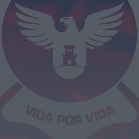
Fundão celebra Dia Internacional da
Juventude com Pool Party nas Piscinas
Municipais
HOJE, 17:16
Mundial FM
AAAF encerram ano letivo depois de
apoiarem cerca de 60 crianças em...
HOJE, 10:40
Notícias de Águeda
Homem fica em prisão preventiva após
roubo com arma branca em Oliveira...
HOJE, 10:35
Também em:
Notícias de Anadia • Diário da
Bairrada
Notícias de Águeda
Paróquias de Lamas, Trofa e Segadães
divulgam celebrações religiosas para a
semana...
HOJE, 10:31
Notícias de Águeda
Viagem Medieval fecha 30.ª edição com