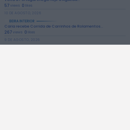
57
0
views
likes
10 DE AGOSTO, 2026
BEIRA INTERIOR
Caria recebe Corrida de Carrinhos de Rolamentos...
267
0
views
likes
9 DE AGOSTO, 2026
BEIRA INTERIOR
Penta Clube da Covilhã conquista vários pódios...
224
0
views
likes
9 DE AGOSTO, 2026
BEIRA INTERIOR
Município da Guarda entrega apoio e Cartão...
304
0
views
likes
9 DE AGOSTO, 2026
BEIRA INTERIOR
Feira do Livro Usado decorre até 31...
188
0
views
likes
9 DE AGOSTO, 2026