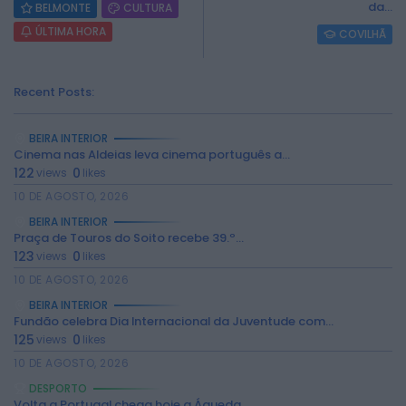
da...
BELMONTE
CULTURA
ÚLTIMA HORA
COVILHÃ
Recent Posts:
BEIRA INTERIOR
Cinema nas Aldeias leva cinema português a...
122
0
views
likes
10 DE AGOSTO, 2026
BEIRA INTERIOR
Praça de Touros do Soito recebe 39.º...
123
0
views
likes
10 DE AGOSTO, 2026
BEIRA INTERIOR
Fundão celebra Dia Internacional da Juventude com...
2026 Rádio Caria. Todos os direitos
125
0
views
likes
reservados.
10 DE AGOSTO, 2026
DESPORTO
Volta a Portugal chega hoje a Águeda...