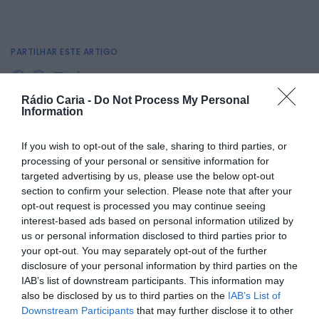
PARTILHAR ESTE ARTIGO
Facebook
Mastodon
Email
Share
Rádio Caria -
Do Not Process My Personal
Information
Os Bombeiros Voluntários do Concelho de Belmonte
divulgaram o balanço operacional referente ao ano de
If you wish to opt-out of the sale, sharing to third parties, or
2024, destacando um esforço notável no apoio à
processing of your personal or sensitive information for
comunidade.
targeted advertising by us, please use the below opt-out
Principais números do ano:
section to confirm your selection. Please note that after your
opt-out request is processed you may continue seeing
3.696 ocorrências
registadas.
interest-based ads based on personal information utilized by
Mais de 415.000 quilómetros percorridos
para responder
us or personal information disclosed to third parties prior to
a emergências e prestar serviços.
8.575 bombeiros/as empenhados/as
em diversas
your opt-out. You may separately opt-out of the further
operações, garantindo a segurança e o bem-estar da
disclosure of your personal information by third parties on the
população.
IAB’s list of downstream participants. This information may
Estes números refletem o compromisso e a dedicação
also be disclosed by us to third parties on the
IAB’s List of
desta corporação ao longo do ano, enfrentando desafios
Downstream Participants
that may further disclose it to other
para proteger e servir a comunidade.