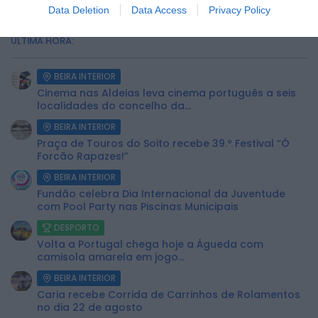
Data Deletion
Data Access
Privacy Policy
ÚLTIMA HORA:
BEIRA INTERIOR
Cinema nas Aldeias leva cinema português a seis
localidades do concelho da...
BEIRA INTERIOR
Praça de Touros do Soito recebe 39.º Festival “Ó
Forcão Rapazes!”
BEIRA INTERIOR
Fundão celebra Dia Internacional da Juventude
com Pool Party nas Piscinas Municipais
DESPORTO
Volta a Portugal chega hoje a Águeda com
camisola amarela em jogo...
BEIRA INTERIOR
Caria recebe Corrida de Carrinhos de Rolamentos
no dia 22 de agosto