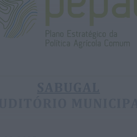
É oficial: AD Valonguense vai disputar a
Liga SABSEG na época 2026/27
ONTEM, 18:09
Notícias de Águeda
Nasce a Associação Atlética de Águeda
para relançar o andebol masculino no...
ONTEM, 8:05
Notícias de Águeda
Mulher detida em Santa Maria da Feira
por violência doméstica contra duas...
ONTEM, 8:01
Rádio Caria
Centum Cellas entra na fase decisiva
das Novas 7 Maravilhas de Portugal
ONTEM, 23:24
Rádio Caria
ULS da Guarda recebe quatro novas
Unidades Móveis de Saúde