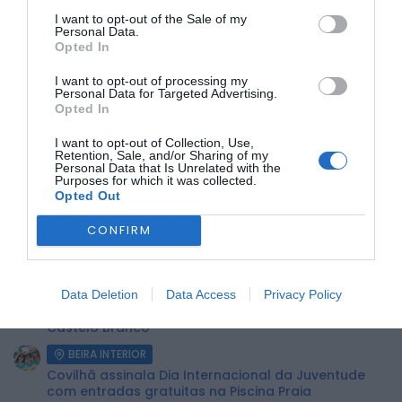
A sessão tem como objetivo informar agricultores e
I want to opt-out of the Sale of my
produtores florestais sobre os apoios disponíveis e os
Personal Data.
procedimentos necessários para a submissão do Pedido
Opted In
Único, essencial para o acesso às ajudas da Política
Agrícola Comum.
I want to opt-out of processing my
Personal Data for Targeted Advertising.
Opted In
ÚLTIMA HORA:
I want to opt-out of Collection, Use,
Retention, Sale, and/or Sharing of my
BEIRA INTERIOR
Personal Data that Is Unrelated with the
Purposes for which it was collected.
Centum Cellas entra na fase decisiva das Novas 7
Opted Out
Maravilhas de Portugal
BEIRA INTERIOR
CONFIRM
ULS da Guarda recebe quatro novas Unidades
Móveis de Saúde
BEIRA INTERIOR
Data Deletion
Data Access
Privacy Policy
Dois detidos por tráfico de estupefacientes em
Castelo Branco
BEIRA INTERIOR
Covilhã assinala Dia Internacional da Juventude
com entradas gratuitas na Piscina Praia