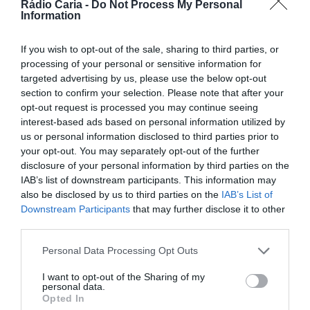
Rádio Caria -
Do Not Process My Personal
Facebook
Mastodon
Email
Share
Information
If you wish to opt-out of the sale, sharing to third parties, or
processing of your personal or sensitive information for
A
AcriSabugal – Associação de Criadores de
targeted advertising by us, please use the below opt-out
Ruminantes e Produtores Florestais do Concelho do
section to confirm your selection. Please note that after your
Sabugal
promove, no próximo dia
7 de fevereiro
, uma
opt-out request is processed you may continue seeing
sessão de esclarecimento sobre o
Pedido Único 2025
do
interest-based ads based on personal information utilized by
Plano Estratégico da Política Agrícola Comum (PEPAC
23.27)
.
us or personal information disclosed to third parties prior to
your opt-out. You may separately opt-out of the further
O evento decorrerá no
Auditório Municipal do Sabugal
, a
disclosure of your personal information by third parties on the
partir das
10h
, e conta com o apoio da
Confederação dos
Agricultores de Portugal (CAP)
e do
Instituto de
IAB’s list of downstream participants. This information may
Financiamento da Agricultura e Pescas (IFAP)
.
also be disclosed by us to third parties on the
IAB’s List of
Downstream Participants
that may further disclose it to other
third parties.
Personal Data Processing Opt Outs
I want to opt-out of the Sharing of my
personal data.
Opted In