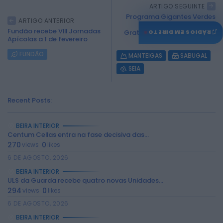
ARTIGO SEGUINTE
Programa Gigantes Verdes
ARTIGO ANTERIOR
Oferece Treinamento
Fundão recebe VIII Jornadas
♫
Gratuito para Identificação
RÁDIOS EM DIRETO
Apícolas a 1 de fevereiro
de...
FUNDÃO
MANTEIGAS
SABUGAL
SEIA
Recent Posts:
BEIRA INTERIOR
Centum Cellas entra na fase decisiva das...
270
0
views
likes
6 DE AGOSTO, 2026
BEIRA INTERIOR
ULS da Guarda recebe quatro novas Unidades...
294
0
views
likes
6 DE AGOSTO, 2026
BEIRA INTERIOR