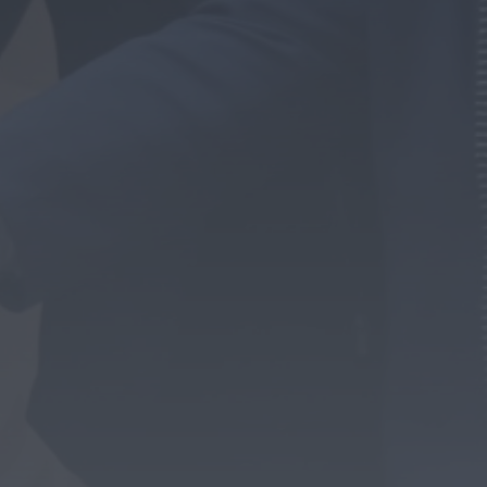
fase decisiva das
Novas 7 Maravilhas de
Portugal
ONTEM, 23:24
Rádio Caria
ULS da Guarda recebe
quatro novas Unidades
Móveis de Saúde
ONTEM, 23:17
Rádio Caria
Dois detidos por tráfico
de estupefacientes em
Castelo Branco
ONTEM, 23:08
Rádio Caria
Covilhã assinala Dia
Internacional da
Juventude com
entradas gratuitas na
Piscina Praia
ONTEM, 23:01