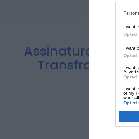
Persona
I want t
Opted 
Assinatura de Car
I want t
Opted 
Transfronteiri
I want 
Advertis
Opted 
I want t
of my P
was col
Opted 