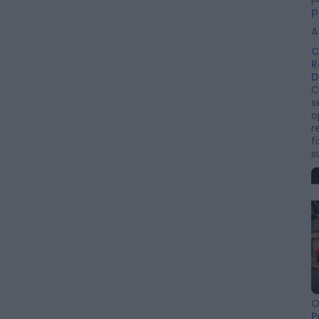
p
A
C
R
D
C
s
o
r
f
s
O
P