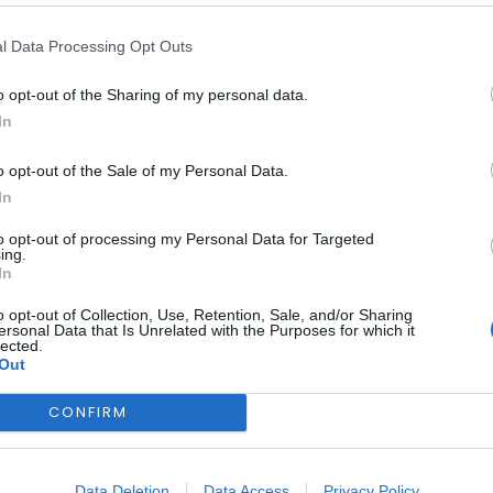
l Data Processing Opt Outs
o opt-out of the Sharing of my personal data.
In
FUNDÃO
ta de Intenções Marca
o opt-out of the Sale of my Personal Data.
In
ço Entre Fundão, Cáce
to opt-out of processing my Personal Data for Targeted
ing.
In
o opt-out of Collection, Use, Retention, Sale, and/or Sharing
ersonal Data that Is Unrelated with the Purposes for which it
lected.
Out
CONFIRM
Data Deletion
Data Access
Privacy Policy