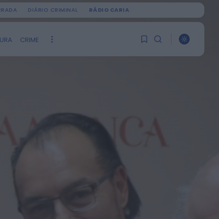
IRRADA
DIÁRIO CRIMINAL
RÁDIO CARIA
TURA
CRIME
PROCURAR
1
1
ÚLTIMA HORA
Ainda não tem artigos
Notícias de Águeda
guardados.
Centenas de pessoas
marcam arranque do
Festival “Do Mar à
0
Terra” em...
ONTEM, 21:15
Notícias de Águeda
Paulo Lino volta a
conquistar o mundo:
judoca da CERCIAG