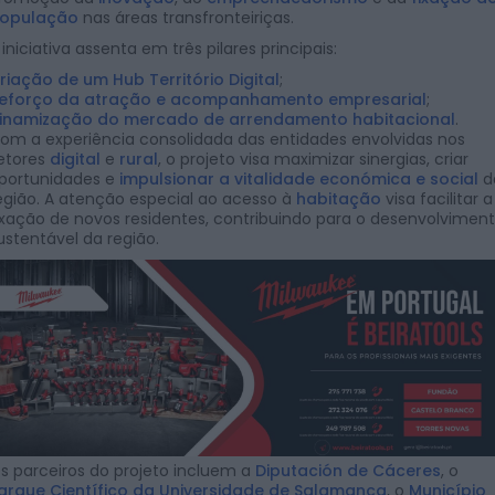
opulação
nas áreas transfronteiriças.
 iniciativa assenta em três pilares principais:
riação de um Hub Território Digital
;
eforço da atração e acompanhamento empresarial
;
inamização do mercado de arrendamento habitacional
.
om a experiência consolidada das entidades envolvidas nos
etores
digital
e
rural
, o projeto visa maximizar sinergias, criar
portunidades e
impulsionar a vitalidade económica e social
d
egião. A atenção especial ao acesso à
habitação
visa facilitar a
ixação de novos residentes, contribuindo para o desenvolvimen
ustentável da região.
s parceiros do projeto incluem a
Diputación de Cáceres
, o
arque Científico da Universidade de Salamanca
, o
Município