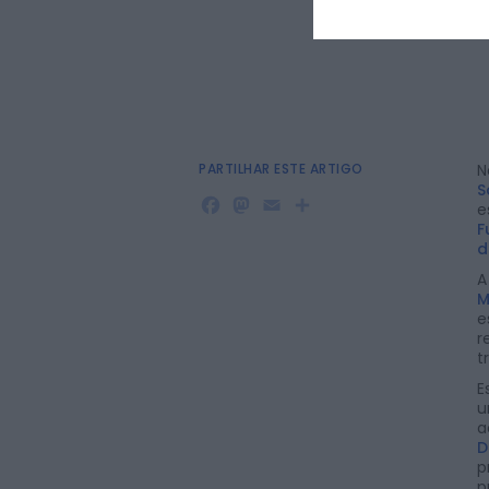
PARTILHAR ESTE ARTIGO
N
S
Facebook
Mastodon
Email
Share
e
F
d
A
M
e
r
t
E
u
a
D
p
p