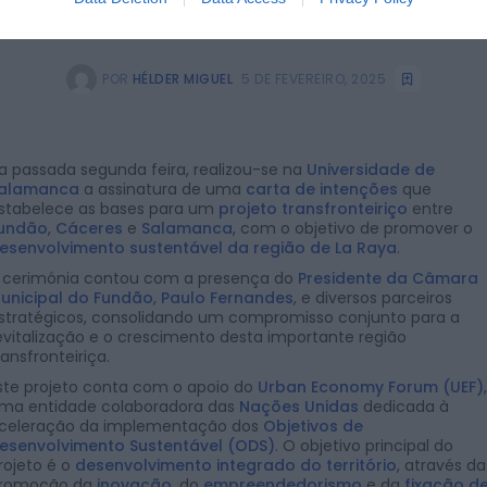
POR
HÉLDER MIGUEL
5 DE FEVEREIRO, 2025
a passada segunda feira, realizou-se na
Universidade de
alamanca
a assinatura de uma
carta de intenções
que
stabelece as bases para um
projeto transfronteiriço
entre
undão
,
Cáceres
e
Salamanca
, com o objetivo de promover o
esenvolvimento sustentável da região de La Raya
.
 cerimónia contou com a presença do
Presidente da Câmara
unicipal do Fundão
,
Paulo Fernandes
, e diversos parceiros
stratégicos, consolidando um compromisso conjunto para a
evitalização e o crescimento desta importante região
ransfronteiriça.
ste projeto conta com o apoio do
Urban Economy Forum (UEF)
,
ma entidade colaboradora das
Nações Unidas
dedicada à
celeração da implementação dos
Objetivos de
esenvolvimento Sustentável (ODS)
. O objetivo principal do
rojeto é o
desenvolvimento integrado do território
, através da
romoção da
inovação
, do
empreendedorismo
e da
fixação d