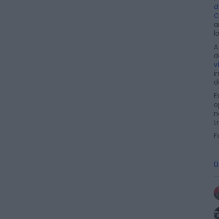
d
C
a
l
d
v
i
d
E
o
n
t
F
Ú