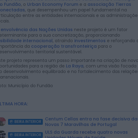
o Fundão
, o
Urban Economy Forum
e a
associação Tierras
onectadas
, que desempenhou um papel fundamental na
rticulação entre as entidades internacionais e as administraçõe
ocais.
A
envolvência das Nações Unidas
neste projeto é um fator
eterminante para a sua concretização, proporcionando
isibilidade internacional
, atraindo
investimentos
e reforçando 
mportância da
cooperação transfronteiriça
para o
esenvolvimento territorial sustentável.
ste projeto representa um passo importante na criação de nov
portunidades para a região de
La Raya
, com uma visão focada
o desenvolvimento equilibrado e no fortalecimento das relaçõe
ransnacionais.
oto: Município do Fundão
LTIMA HORA:
Centum Cellas entra na fase decisiva da
BEIRA INTERIOR
Novas 7 Maravilhas de Portugal
ULS da Guarda recebe quatro novas
BEIRA INTERIOR
Unidades Móveis de Saúde