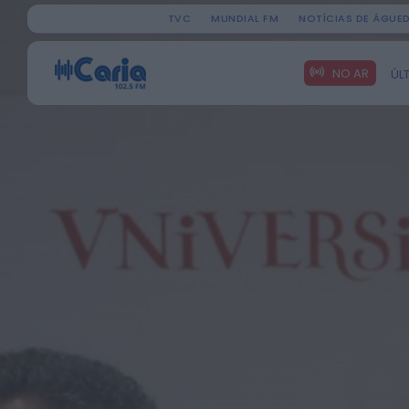
TVC
MUNDIAL FM
NOTÍCIAS DE ÁGUE
Search
NO AR
ÚL
for: