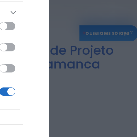
♫
RÁDIOS EM DIRETO
 Início de Projeto
res e Salamanca