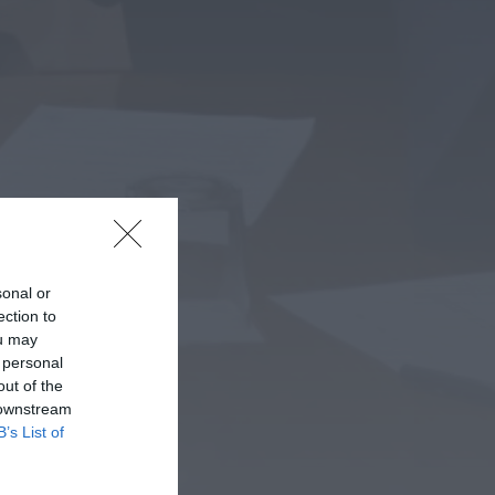
Rádio Caria
Castelo de Belmonte
recebe observação do
eclipse solar
6 DE AGOSTO, 2026 — 22:53
sonal or
ection to
ou may
 personal
out of the
 downstream
B’s List of