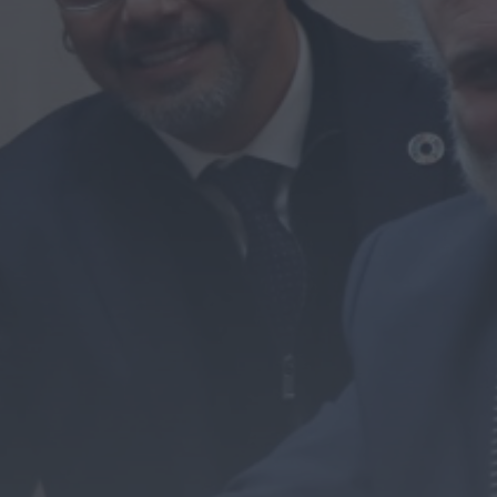
sagra-se Campeão...
ONTEM, 19:31
Notícias de Águeda
É oficial: AD
Valonguense vai
disputar a Liga SABSEG
na época 2026/27
ONTEM, 18:09
Notícias de Águeda
Nasce a Associação
Atlética de Águeda
para relançar o
andebol masculino no...
ONTEM, 8:05
Notícias de Águeda
Mulher detida em Santa
Maria da Feira por
violência doméstica
contra duas...
ONTEM, 8:01
Rádio Caria
Centum Cellas entra na