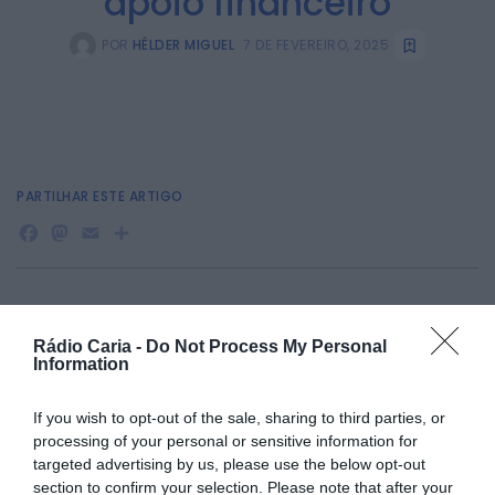
apoio financeiro
POR
HÉLDER MIGUEL
7 DE FEVEREIRO, 2025
PARTILHAR ESTE ARTIGO
Facebook
Mastodon
Email
Share
A Câmara Municipal de Manteigas anunciou a abertura de
candidaturas ao
Regulamento Municipal de Incentivo à
Rádio Caria -
Do Not Process My Personal
Produção da Feijoca
para o ano de 2025. Os interessados
Information
podem submeter a sua candidatura até ao dia
31 de
março
, dirigindo-se à autarquia.
If you wish to opt-out of the sale, sharing to third parties, or
O programa tem como objetivo
combater o abandono
processing of your personal or sensitive information for
das terras, preservar o solo e o meio ambiente
,
targeted advertising by us, please use the below opt-out
promovendo o uso de recursos locais e valorizando a
section to confirm your selection. Please note that after your
agricultura e a economia da região. Além disso, pretende