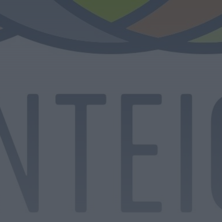
Rádio Caria
Museu do Queijo de Peraboa vai integrar
rede de Clubes UNESCO
HOJE, 7:01
Rádio Caria
Câmara do Sabugal aprova apoios
sociais, obras e incentivos à recuperação
do...
HOJE, 0:19
Rádio Caria
Campanha de vacinação antirrábica
decorre no concelho de Penamacor
HOJE, 0:15
Notícias de Águeda
Reunião da Câmara Municipal de Águeda
debate obras, mobilidade, urbanismo e
apoios...
HOJE, 23:48
Notícias de Águeda
Coro da Cruz Vermelha de Águeda