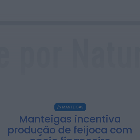
celebra 20 anos com concerto especial...
ONTEM, 18:32
Notícias de Águeda
Festival DROP regressa ao Parque de
Almear com três dias de música,...
ONTEM, 18:28
Notícias de Águeda
Grupo de Danças e Cantares de Vale
Domingos organiza 4.º Torneio de...
ONTEM, 18:22
Notícias de Águeda
Coro Misto da Cruz Vermelha
Portuguesa de Águeda abre audições
para reforçar...
MANTEIGAS
ONTEM, 18:18
Manteigas incentiva
produção de feijoca com