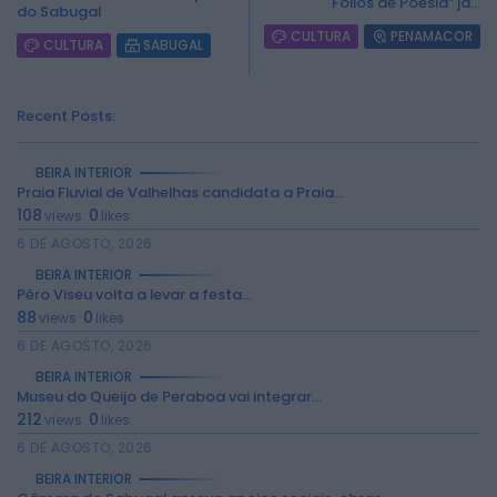
Fólios de Poesia” já...
do Sabugal
CULTURA
PENAMACOR
CULTURA
SABUGAL
Recent Posts:
BEIRA INTERIOR
Praia Fluvial de Valhelhas candidata a Praia...
108
0
views
likes
6 DE AGOSTO, 2026
2026 Rádio Caria. Todos os direitos
BEIRA INTERIOR
reservados.
Pêro Viseu volta a levar a festa...
88
0
views
likes
6 DE AGOSTO, 2026
BEIRA INTERIOR
Museu do Queijo de Peraboa vai integrar...
212
0
views
likes
6 DE AGOSTO, 2026
BEIRA INTERIOR