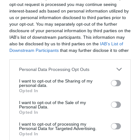
incentivar novos produtores deste produto identitário da
opt-out request is processed you may continue seeing
gastronomia local.
interest-based ads based on personal information utilized by
us or personal information disclosed to third parties prior to
Os apoios financeiros variam consoante a área cultivada:
your opt-out. You may separately opt-out of the further
disclosure of your personal information by third parties on the
IAB’s list of downstream participants. This information may
also be disclosed by us to third parties on the
IAB’s List of
Downstream Participants
that may further disclose it to other
third parties.
Personal Data Processing Opt Outs
€0,80/m²
para terrenos entre
50m² e 500m²
I want to opt-out of the Sharing of my
€0,40/m²
para áreas entre
501m² e 1500m²
personal data.
A decisão sobre a atribuição dos incentivos será tomada
Opted In
pela Câmara Municipal até
15 de abril
.
Para mais informações, os produtores podem consultar a
I want to opt-out of the Sale of my
autarquia de Manteigas.
Personal Data.
Opted In
I want to opt-out of processing my
Personal Data for Targeted Advertising.
Opted In