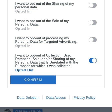
Esta iniciativa não só confere maior visibilidade ao
I want to opt-out of the Sharing of my
concelho, como também pode abrir portas para futuras
personal data.
parcerias, incentivar investimentos estrangeiros e
Opted In
fomentar colaborações em projetos de interesse comum.
I want to opt-out of the Sale of my
Personal Data.
Opted In
I want to opt-out of processing my
Personal Data for Targeted Advertising.
Opted In
I want to opt-out of Collection, Use,
Retention, Sale, and/or Sharing of my
Personal Data that Is Unrelated with the
Foto: Município de Belmonte
Purposes for which it was collected.
Revisão – Beatriz Tavares
Opted Out
CONFIRM
ÚLTIMA HORA:
BEIRA INTERIOR
Data Deletion
Data Access
Privacy Policy
Centum Cellas entra na fase decisiva das Novas 7
Maravilhas de Portugal
BEIRA INTERIOR