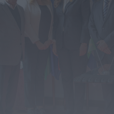
É oficial: AD Valonguense vai disputar a
Liga SABSEG na época 2026/27
ONTEM, 18:09
Notícias de Águeda
Nasce a Associação Atlética de Águeda
para relançar o andebol masculino no...
ONTEM, 8:05
Notícias de Águeda
Mulher detida em Santa Maria da Feira
por violência doméstica contra duas...
ONTEM, 8:01
Rádio Caria
Centum Cellas entra na fase decisiva
das Novas 7 Maravilhas de Portugal
ONTEM, 23:24
Rádio Caria
ULS da Guarda recebe quatro novas