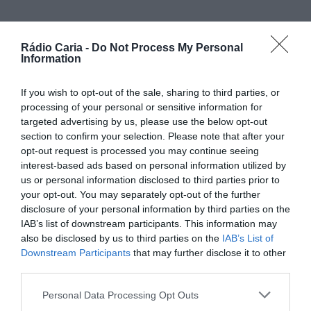
PARTILHAR ESTE ARTIGO
Rádio Caria -
Do Not Process My Personal
Information
Facebook
Mastodon
Email
Share
If you wish to opt-out of the sale, sharing to third parties, or
processing of your personal or sensitive information for
targeted advertising by us, please use the below opt-out
Como noticiámos anteriormente, a Embaixadora da Suécia
em Portugal, Elisabeth Eklund, realizou esta quinta-feira, 13
section to confirm your selection. Please note that after your
de fevereiro, uma visita de cortesia a Belmonte. Durante a
opt-out request is processed you may continue seeing
sua passagem pelo concelho, foi recebida na Câmara
interest-based ads based on personal information utilized by
Municipal pelo Presidente António Rocha, num encontro
us or personal information disclosed to third parties prior to
que teve como objetivo fortalecer as relações
your opt-out. You may separately opt-out of the further
institucionais entre Portugal e Suécia e promover o diálogo
disclosure of your personal information by third parties on the
intercultural.
IAB’s list of downstream participants. This information may
No decorrer da visita, a Embaixadora teve a oportunidade
also be disclosed by us to third parties on the
IAB’s List of
de conhecer a dinâmica empresarial local com uma
Downstream Participants
that may further disclose it to other
passagem pela fábrica da Grasil. Além disso, realizou uma
third parties.
visita guiada a Centum Cellas e ao Museu Judaico de
Belmonte, onde ficou a conhecer parte do rico património
histórico da região.
Personal Data Processing Opt Outs