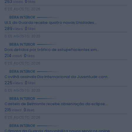
263
0
views
likes
6 DE AGOSTO, 2026
BEIRA INTERIOR
ULS da Guarda recebe quatro novas Unidades...
289
0
views
likes
6 DE AGOSTO, 2026
BEIRA INTERIOR
Dois detidos por tráfico de estupefacientes em...
214
0
views
likes
6 DE AGOSTO, 2026
2026 Rádio Caria. Todos os direitos
reservados.
BEIRA INTERIOR
Covilhã assinala Dia Internacional da Juventude com...
225
0
views
likes
6 DE AGOSTO, 2026
BEIRA INTERIOR
Castelo de Belmonte recebe observação do eclipse...
215
0
views
likes
6 DE AGOSTO, 2026
BEIRA INTERIOR
Câmara da Guarda disponibiliza novos serviços online