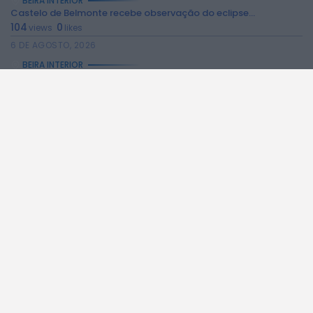
BEIRA INTERIOR
Castelo de Belmonte recebe observação do eclipse...
104
0
views
likes
6 DE AGOSTO, 2026
BEIRA INTERIOR
Câmara da Guarda disponibiliza novos serviços online
116
0
views
likes
6 DE AGOSTO, 2026
BEIRA INTERIOR
Observações astronómicas em Penamacor a 12 de...
99
0
views
likes
6 DE AGOSTO, 2026
BEIRA INTERIOR
Praia Fluvial de Valhelhas candidata a Praia...
242
0
views
likes
6 DE AGOSTO, 2026