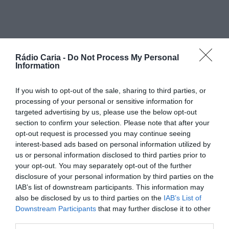
PARTILHAR ESTE ARTIGO
Rádio Caria -
Do Not Process My Personal
Facebook
Mastodon
Email
Share
Information
If you wish to opt-out of the sale, sharing to third parties, or
processing of your personal or sensitive information for
No final da semana passada, o
Edifício do Ninho de
targeted advertising by us, please use the below opt-out
Empresas de Manteigas
foi palco de uma ação de
formação
dedicada ao papel essencial das
Juntas de
section to confirm your selection. Please note that after your
Freguesia
na
Proteção Civil
. A formação foi orientada por
opt-out request is processed you may continue seeing
Ricardo Teixeira
, coordenador do
Serviço Municipal de
interest-based ads based on personal information utilized by
Proteção Civil de Manteigas
, e contou com a
us or personal information disclosed to third parties prior to
participação das quatro Juntas de Freguesia do Concelho.
your opt-out. You may separately opt-out of the further
O objetivo da ação foi
enaltecer o papel das Juntas de
disclosure of your personal information by third parties on the
Freguesia
como
agentes fundamentais
na
ligação
IAB’s list of downstream participants. This information may
direta entre as autoridades e as populações
,
also be disclosed by us to third parties on the
IAB’s List of
destacando a sua importância na
prevenção
,
resposta
e
Downstream Participants
that may further disclose it to other
recuperação
em emergências. A proximidade das Juntas
third parties.
com a população e o profundo conhecimento do território