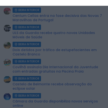
BEIRA INTERIOR
Centum Cellas entra na fase decisiva das Novas 7
Maravilhas de Portugal
BEIRA INTERIOR
ULS da Guarda recebe quatro novas Unidades
Móveis de Saúde
BEIRA INTERIOR
Dois detidos por tráfico de estupefacientes em
Castelo Branco
BEIRA INTERIOR
Covilhã assinala Dia Internacional da Juventude
com entradas gratuitas na Piscina Praia
BEIRA INTERIOR
Castelo de Belmonte recebe observação do
eclipse solar
BEIRA INTERIOR
Câmara da Guarda disponibiliza novos serviços
online