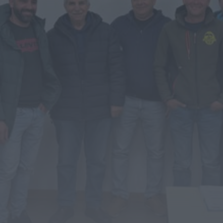
ULS da Guarda recebe quatro novas
Unidades Móveis de Saúde
HOJE, 23:17
Rádio Caria
Dois detidos por tráfico de
estupefacientes em Castelo Branco
HOJE, 23:08
Rádio Caria
Covilhã assinala Dia Internacional da
Juventude com entradas gratuitas na
Piscina Praia
HOJE, 23:01
Rádio Caria
Castelo de Belmonte recebe observação
do eclipse solar
ONTEM, 22:53
Diário Criminal
Prisão preventiva para quatro arguidos
em rede que furtava cobre das