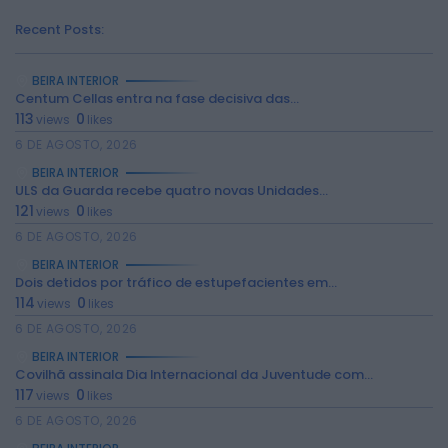
Recent Posts:
BEIRA INTERIOR
Centum Cellas entra na fase decisiva das...
113
0
views
likes
6 DE AGOSTO, 2026
BEIRA INTERIOR
ULS da Guarda recebe quatro novas Unidades...
121
0
views
likes
6 DE AGOSTO, 2026
BEIRA INTERIOR
Dois detidos por tráfico de estupefacientes em...
114
0
views
likes
2026 Rádio Caria. Todos os direitos
reservados.
6 DE AGOSTO, 2026
BEIRA INTERIOR
Covilhã assinala Dia Internacional da Juventude com...
117
0
views
likes
6 DE AGOSTO, 2026